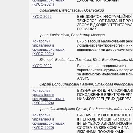
складних системах
ДРОБИЛЬНОЇ ФАБРИКИ
(КУСС-2024)
Олександр В'ячеславович Осельський
КУСС-2022
ВЕБ-ДОДАТОК ІНФОРМАЦІЙНОЇ
ТЕХНОЛОГІЇ ОПТИМІЗАЦІЇ ПРО
ЗБОРУ ВІДХОДІВ У ТЕРИТОРІА
ГРОМАДАХ
Ірина Хазівалієва, Володимир Месюра
Контроль і
Вибір засобів балансування реж
управління в
локальних електроенергетичних
складних системах
відновлюваними джерелами енер
(КУСС-2024)
Вікторія Богданівна Ластівка, Юлія Володимирівна 
КУСС-2022
Визначення аеродинамічних
характеристик керуючих поверх
за допомогою моделювання в си
ANSYS
Сергій Володимирович Рагулін, Станіслав Федорович
Контроль і
ВИЗНАЧЕННЯ ДЛЯ СПОЖИВАЧІ
управління в
ПОХОДЖЕННЯ ЕЛЕКТРОЕНЕРГІЇ
складних системах
НИЗЬКОВУГЛЕЦЕВИХ ДЖЕРЕЛ Е
(КУСС-2024)
Ірина Олександрівна Гунько, Владислав Михайлович 
Контроль і
ВИЗНАЧЕННЯ ДОСТОВІРНОСТІ
управління в
ІНТЕГРАЛЬНОЇ ОЦІНКИ ЯКОСТІ
складних системах
ІНТЕРФЕЙСУ АВТОМАТИЗОВИН
(КУСС-2020)
СИСТЕМ ЗА КІЛЬКІСНИМИ ТА
ЯКІСНИМИ ПОКАЗНИКАМИ