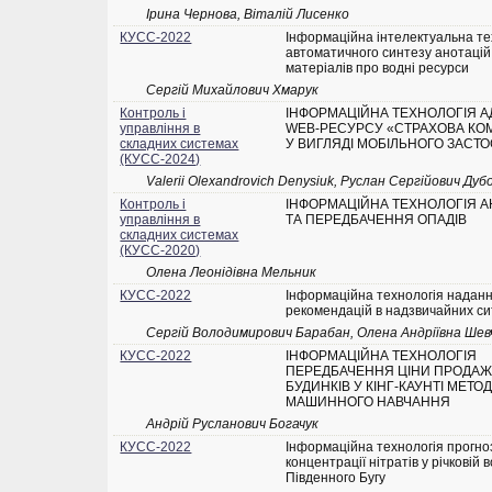
Ірина Чернова, Віталій Лисенко
КУСС-2022
Інформаційна інтелектуальна те
автоматичного синтезу анотацій
матеріалів про водні ресурси
Сергій Михайлович Хмарук
Контроль і
ІНФОРМАЦІЙНА ТЕХНОЛОГІЯ А
управління в
WEB-РЕСУРСУ «СТРАХОВА КО
складних системах
У ВИГЛЯДІ МОБІЛЬНОГО ЗАСТ
(КУСС-2024)
Valerii Olexandrovich Denysiuk, Руслан Сергійович Дуб
Контроль і
ІНФОРМАЦІЙНА ТЕХНОЛОГІЯ А
управління в
ТА ПЕРЕДБАЧЕННЯ ОПАДІВ
складних системах
(КУСС-2020)
Олена Леонідівна Мельник
КУСС-2022
Інформаційна технологія надан
рекомендацій в надзвичайних си
Сергій Володимирович Барабан, Олена Андріївна Шев
КУСС-2022
ІНФОРМАЦІЙНА ТЕХНОЛОГІЯ
ПЕРЕДБАЧЕННЯ ЦІНИ ПРОДА
БУДИНКІВ У КІНГ-КАУНТІ МЕТО
МАШИННОГО НАВЧАННЯ
Андрій Русланович Богачук
КУСС-2022
Інформаційна технологія прогн
концентрації нітратів у річковій в
Південного Бугу