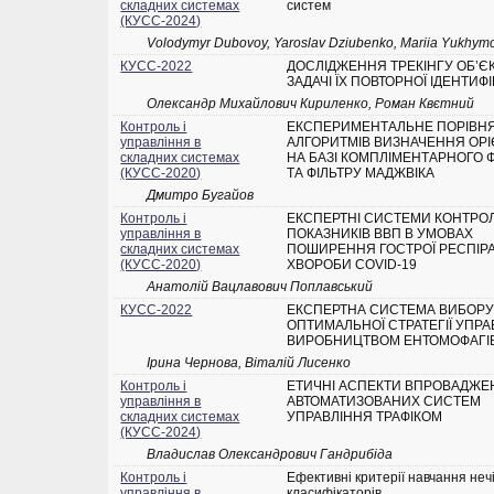
складних системах
систем
(КУСС-2024)
Volodymyr Dubovoy, Yaroslav Dziubenko, Mariia Yukhym
КУСС-2022
ДОСЛІДЖЕННЯ ТРЕКІНГУ ОБ’ЄК
ЗАДАЧІ ЇХ ПОВТОРНОЇ ІДЕНТИФІ
Олександр Михайлович Кириленко, Роман Квєтний
Контроль і
ЕКСПЕРИМЕНТАЛЬНЕ ПОРІВН
управління в
АЛГОРИТМІВ ВИЗНАЧЕННЯ ОРІ
складних системах
НА БАЗІ КОМПЛІМЕНТАРНОГО 
(КУСС-2020)
ТА ФІЛЬТРУ МАДЖВІКА
Дмитро Бугайов
Контроль і
ЕКСПЕРТНІ СИСТЕМИ КОНТРО
управління в
ПОКАЗНИКІВ ВВП В УМОВАХ
складних системах
ПОШИРЕННЯ ГОСТРОЇ РЕСПІР
(КУСС-2020)
ХВОРОБИ COVID-19
Анатолій Вацлавович Поплавський
КУСС-2022
ЕКСПЕРТНА СИСТЕМА ВИБОР
ОПТИМАЛЬНОЇ СТРАТЕГІЇ УПР
ВИРОБНИЦТВОМ ЕНТОМОФАГІ
Ірина Чернова, Віталій Лисенко
Контроль і
ЕТИЧНІ АСПЕКТИ ВПРОВАДЖЕ
управління в
АВТОМАТИЗОВАНИХ СИСТЕМ
складних системах
УПРАВЛІННЯ ТРАФІКОМ
(КУСС-2024)
Владислав Олександрович Гандрибіда
Контроль і
Ефективні критерії навчання неч
управління в
класифікаторів