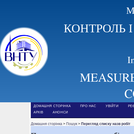
М
КОНТРОЛЬ 
I
MEASURE
C
ДОМАШНЯ СТОРІНКА
ПРО НАС
УВІЙТИ
РЕ
АРХІВ
АНОНСИ
Домашня сторінка
>
Пошук
>
Перегляд списку назв робіт