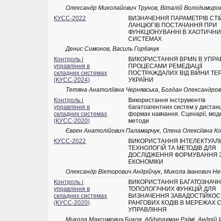
Олександр Миколайович Трунов, Віталій Володимиро
КУСС-2022
ВИЗНАЧЕННЯ ПАРАМЕТРІВ СТІ
ЛАНЦЮГІВ ПОСТАЧАННЯ ПРИ
ФУНКЦІОНУВАННІ В ХАОТИЧН
СИСТЕМАХ
Денис Симонов, Василь Горбачук
Контроль і
ВИКОРИСТАННЯ BPMN В УПРАВ
управління в
ПРОЦЕСАМИ РЕМЕДІАЦІЇ
складних системах
ПОСТРАЖДАЛИХ ВІД ВІЙНИ ТЕ
(КУСС-2024)
УКРАЇНИ
Тетяна Анатоліївна Чернявська, Богдан Олександров
Контроль і
Використання інструментів
управління в
багатоагентних систем у дистан
складних системах
формах навчання. Сценарії, мод
(КУСС-2020)
методи
Євген Анатолійович Паламарчук, Олена Олексіївна К
КУСС-2022
ВИКОРИСТАННЯ ІНТЕЛЕКТУАЛ
ТЕХНОЛОГІЙ ТА МЕТОДІВ ДЛЯ
ДОСЛІДЖЕННЯ ФОРМУВАННЯ 
ЕКОНОМІКИ
Олександр Вікторович Андрійчук, Микола Іванович Н
Контроль і
ВИКОРИСТАННЯ БАГАТОЗНАЧ
управління в
ТОПОЛОГІЧНИХ ФУНКЦІЙ ДЛЯ
складних системах
ВИЗНАЧЕННЯ ЗАВАДОСТІЙКОС
(КУСС-2020)
РАНГОВИХ КОДІВ В МЕРЕЖАХ 
УПРАВЛІННЯ
Микола Максимович Биков, Абдурахман Раїмі, Андрій 