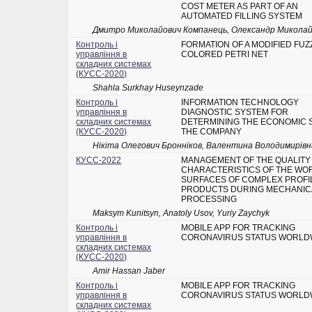
COST METER AS PART OF AN
AUTOMATED FILLING SYSTEM
Дмитро Миколайович Компанець, Олександр Миколай
Контроль і
FORMATION OF A MODIFIED FUZ
управління в
COLORED PETRI NET
складних системах
(КУСС-2020)
Shahla Surkhay Huseynzade
Контроль і
INFORMATION TECHNOLOGY
управління в
DIAGNOSTIC SYSTEM FOR
складних системах
DETERMINING THE ECONOMIC S
(КУСС-2020)
THE COMPANY
Нікіта Олегович Бронніков, Валентина Володимирів
КУСС-2022
MANAGEMENT OF THE QUALITY
CHARACTERISTICS OF THE WO
SURFACES OF COMPLEX PROFI
PRODUCTS DURING MECHANIC
PROCESSING
Maksym Kunitsyn, Anatoly Usov, Yuriy Zaychyk
Контроль і
MOBILE APP FOR TRACKING
управління в
CORONAVIRUS STATUS WORLD
складних системах
(КУСС-2020)
Amir Hassan Jaber
Контроль і
MOBILE APP FOR TRACKING
управління в
CORONAVIRUS STATUS WORLD
складних системах