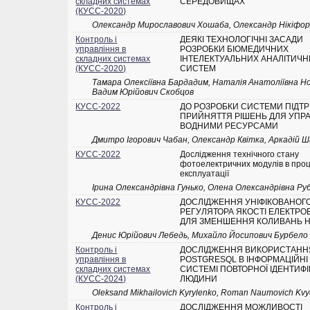
складних системах
СЕРЕДОВИЩАХ
(КУСС-2020)
Олександр Мирославович Хошаба, Олександр Нікіфо
Контроль і
ДЕЯКІ ТЕХНОЛОГІЧНІ ЗАСАДИ
управління в
РОЗРОБКИ БІОМЕДИЧНИХ
складних системах
ІНТЕЛЕКТУАЛЬНИХ АНАЛІТИЧ
(КУСС-2020)
СИСТЕМ
Тамара Олексіївна Бардадим, Наталія Анатоліївна Н
Вадим Юрійович Скобцов
КУСС-2022
ДО РОЗРОБКИ СИСТЕМИ ПІДТ
ПРИЙНЯТТЯ РІШЕНЬ ДЛЯ УПР
ВОДНИМИ РЕСУРСАМИ
Дмитро Ігорович Чабан, Олександр Квітка, Аркадій 
КУСС-2022
Доcлідження технічного стану
фотоелектричних модулів в проц
експлуатації
Ірина Олександрівна Гунько, Олена Олександрівна Ру
КУСС-2022
ДОСЛІДЖЕННЯ УНІФІКОВАНОГ
РЕГУЛЯТОРА ЯКОСТІ ЕЛЕКТРОЕ
ДЛЯ ЗМЕНШЕННЯ КОЛИВАНЬ 
Денис Юрійович Лебедь, Михайло Йосипович Бурбело
Контроль і
ДОСЛІДЖЕННЯ ВИКОРИСТАНН
управління в
POSTGRESQL В ІНФОРМАЦІЙНІ
складних системах
СИСТЕМІ ПОВТОРНОЇ ІДЕНТИФІ
(КУСС-2024)
ЛЮДИНИ
Oleksand Mikhailovich Kyrylenko, Roman Naumovich Kv
Контроль і
ДОСЛІДЖЕННЯ МОЖЛИВОСТІ