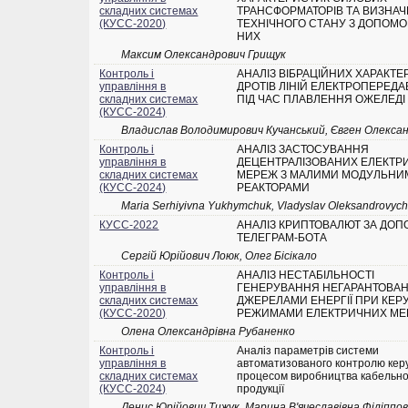
складних системах
ТРАНСФОРМАТОРІВ ТА ВИЗНА
(КУСС-2020)
ТЕХНІЧНОГО СТАНУ З ДОПОМ
НИХ
Максим Олександрович Грищук
Контроль і
АНАЛІЗ ВІБРАЦІЙНИХ ХАРАКТ
управління в
ДРОТІВ ЛІНІЙ ЕЛЕКТРОПЕРЕД
складних системах
ПІД ЧАС ПЛАВЛЕННЯ ОЖЕЛЕДІ
(КУСС-2024)
Владислав Володимирович Кучанський, Євген Олекса
Контроль і
АНАЛІЗ ЗАСТОСУВАННЯ
управління в
ДЕЦЕНТРАЛІЗОВАНИХ ЕЛЕКТР
складних системах
МЕРЕЖ З МАЛИМИ МОДУЛЬНИ
(КУСС-2024)
РЕАКТОРАМИ
Maria Serhiyivna Yukhymchuk, Vladyslav Oleksandrovyc
КУСС-2022
АНАЛІЗ КРИПТОВАЛЮТ ЗА ДО
ТЕЛЕГРАМ-БОТА
Сергій Юрійович Лоюк, Олег Бісікало
Контроль і
АНАЛІЗ НЕСТАБІЛЬНОСТІ
управління в
ГЕНЕРУВАННЯ НЕГАРАНТОВА
складних системах
ДЖЕРЕЛАМИ ЕНЕРГІЇ ПРИ КЕР
(КУСС-2020)
РЕЖИМАМИ ЕЛЕКТРИЧНИХ М
Олена Олександрівна Рубаненко
Контроль і
Аналіз параметрів системи
управління в
автоматизованого контролю кер
складних системах
процесом виробництва кабельно
(КУСС-2024)
продукції
Денис Юрійович Тижук, Марина В'ячеславівна Філіппо