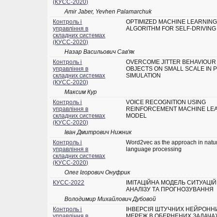
(КУСС-2020)
Amir Jaber, Yevhen Palamarchuk
Контроль і
OPTIMIZED MACHINE LEARNIN
управління в
ALGORITHM FOR SELF-DRIVING
складних системах
(КУСС-2020)
Назар Васильович Сав'як
Контроль і
OVERCOME JITTER BEHAVIOUR
управління в
OBJECTS ON SMALL SCALE IN 
складних системах
SIMULATION
(КУСС-2020)
Максим Кур
Контроль і
VOICE RECOGNITION USING
управління в
REINFORCEMENT MACHINE LE
складних системах
MODEL
(КУСС-2020)
Іван Дмитрович Нижник
Контроль і
Word2vec as the approach in natu
управління в
language processing
складних системах
(КУСС-2020)
Олег Ігорович Онуфрик
КУСС-2022
ІМІТАЦІЙНА МОДЕЛЬ СИТУАЦІ
АНАЛІЗУ ТА ПРОГНОЗУВАННЯ
Володимир Михайлович Дубовой
Контроль і
ІНВЕРСІЯ ШТУЧНИХ НЕЙРОНН
управління в
МЕРЕЖ В ОБЕРНЕНИХ ЗАДАЧА