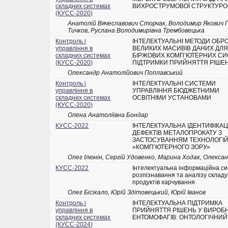
складних системах
ВИХРОСТРУМОВОЇ СТРУКТУРО
(КУСС-2020)
Анатолій Вячеславович Сторчак, Володимир Якович 
Тичков, Руслана Володимирівна Трембовецька
Контроль і
ІНТЕЛЕКТУАЛЬНІ МЕТОДИ ОБР
управління в
ВЕЛИКИХ МАСИВІВ ДАНИХ ДЛ
складних системах
БІРЖОВИХ КОМП’ЮТЕРНИХ С
(КУСС-2020)
ПІДТРИМКИ ПРИЙНЯТТЯ РІШЕ
Олександр Анатолійович Поплавський
Контроль і
ІНТЕЛЕКТУАЛЬНІ СИСТЕМИ
управління в
УПРАВЛІННЯ БЮДЖЕТНИМИ
складних системах
ОСВІТНІМИ УСТАНОВАМИ
(КУСС-2020)
Олена Анатоліївна Бондар
КУСС-2022
ІНТЕЛЕКТУАЛЬНА ІДЕНТИФІКАЦ
ДЕФЕКТІВ МЕТАЛОПРОКАТУ З
ЗАСТОСУВАННЯМ ТЕХНОЛОГІ
«КОМП’ЮТЕРНОГО ЗОРУ»
Олег Ілюнін, Сергій Удовенко, Марина Ходак, Олекса
КУСС-2022
Інтелектуальна інформаційна с
розпізнавання та аналізу складу
продуктів харчування
Олег Бісікало, Юрій Здітовецький, Юрій Іванов
Контроль і
ІНТЕЛЕКТУАЛЬНА ПІДТРИМКА
управління в
ПРИЙНЯТТЯ РІШЕНЬ У ВИРОБ
складних системах
ЕНТОМОФАГІВ: ОНТОЛОГІЧНИЙ 
(КУСС-2024)