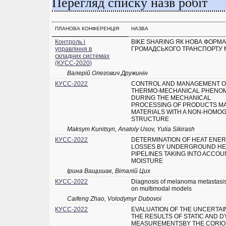
Перегляд списку назв робіт
ПЛАНОВА КОНФЕРЕНЦІЯ
НАЗВА
Контроль і
BIKE SHARING ЯК НОВА ФОРМ
управління в
ГРОМАДСЬКОГО ТРАНСПОРТУ 
складних системах
(КУСС-2020)
Валерій Олегович Дружинiн
КУСС-2022
CONTROL AND MANAGEMENT O
THERMO-MECHANICAL PHENO
DURING THE MECHANICAL
PROCESSING OF PRODUCTS M
MATERIALS WITH A NON-HOMO
STRUCTURE
Maksym Kunitsyn, Anatoly Usov, Yulia Sikirash
КУСС-2022
DETERMINATION OF HEAT ENE
LOSSES BY UNDERGROUND HE
PIPELINES TAKING INTO ACCOU
MOISTURE
Ірина Ващишак, Віталій Цих
КУСС-2022
Diagnosis of melanoma metastasi
on multimodal models
Caifeng Zhao, Volodymyr Dubovoi
КУСС-2022
EVALUATION OF THE UNCERTAI
THE RESULTS OF STATIC AND 
MEASUREMENTSBY THE CORIO