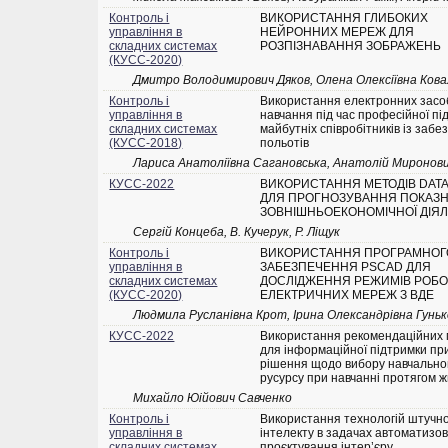
Контроль і
ВИКОРИСТАННЯ ГЛИБОКИХ
управління в
НЕЙРОННИХ МЕРЕЖ ДЛЯ
складних системах
РОЗПІЗНАВАННЯ ЗОБРАЖЕНЬ
(КУСС-2020)
Дмитро Володимирович Дяков, Олена Олексіївна Ков
Контроль і
Використання електронних засо
управління в
навчання під час професійної пі
складних системах
майбутніх співробітників із заб
(КУСС-2018)
польотів
Лариса Анатоліївна Сагановська, Анатолій Миронович
КУСС-2022
ВИКОРИСТАННЯ МЕТОДІВ DATA
ДЛЯ ПРОГНОЗУВАННЯ ПОКАЗН
ЗОВНІШНЬОЕКОНОМІЧНОЇ ДІЯ
Сергій Концеба, В. Кучерук, Р. Ліщук
Контроль і
ВИКОРИСТАННЯ ПРОГРАМНОГ
управління в
ЗАБЕЗПЕЧЕННЯ PSCAD ДЛЯ
складних системах
ДОСЛІДЖЕННЯ РЕЖИМІВ РОБ
(КУСС-2020)
ЕЛЕКТРИЧНИХ МЕРЕЖ З ВДЕ
Людмила Русланівна Крот, Ірина Олександрівна Гуньк
КУСС-2022
Використання рекомендаційних 
для інформаційної підтримки пр
рішення щодо вибору навчально
русурсу при навчанні протягом 
Михайло Юійович Савченко
Контроль і
Використання технологій штучн
управління в
інтелекту в задачах автоматизо
складних системах
проєктування інтер’єру