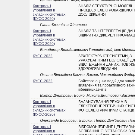
Контроль і
АНАЛІЗ СТРУКТУРНОЇ МОДЕЛІ
управління в
ПРОЦЕСУ ЕЛЕКТРОКАРДІОЛОГ
складних системах
ДОСЛІДЖЕННЯ
(КУСС-2020)
Ганна Євгенівна Філатова
Контроль і
АНАЛІЗ ТА ІНТЕРПРЕТАЦІЯ ДАН
управління в
ВІДКРИТИХ ДЖЕРЕЛ ІНФОРМАЦ
складних системах
(КУСС-2020)
Володимир Володимирович Голошівський, Ігор Микол
КУСС-2022
АРХІТЕКТУРА IOT-СИСТЕМИ, З
УРАХУВАННЯМ ГЕОЛОКАЦІЇ, Д
ВІДСТЕЖЕННЯ ДАНИХ, ПОВ’ЯЗ
ЗДОРОВ’ЯМ ЛЮДИНИ
Оксана Віталіївна Клочко, Василь Миколайович Федо
КУСС-2022
Байєсова оцінка подій для аналіз
виявлення та проактивного захис
кіберинцидентів
Віктор Дмитрович Бойко, Микола Дмитрович Василе
Контроль і
БАЛАНСУВАННЯ РЕЖИМІВ
управління в
ЕЛЕКТРОЕНЕРГЕТИЧНИХ СИСТ
складних системах
ФОТОЕЛЕКТРИЧНИМИ СТАНЦІ
(КУСС-2020)
Олександр Борисович Бурикін, Петро Дем"янович Ле
Контроль і
ВІБРОМОНІТОРИНГ ЦЕНТРАЛЬ
управління в
АСПІРАЦІЙНОЇ УСТАНОВКИ В 