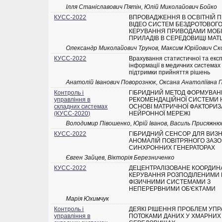
Ілля Станіславович Пятін, Юлій Миколайович Бойко
КУСС-2022
ВПРОВАДЖЕННЯ В ОСВІТНІЙ 
ВІДЕО СИСТЕМ БЕЗДРОТОВОГ
КЕРУВАННЯ ПРИВОДАМИ МОБ
ПРИЛАДІВ В СЕРЕДОВИЩІ MAT
Олександр Миколайович Трунов, Максим Юрійович Ск
КУСС-2022
Врахування статистичної та екс
інформації в медичних системах
підтримки прийняття рішень
Анатолій Іванович Поворознюк, Оксана Анатоліївна
Контроль і
ГІБРИДНИЙ МЕТОД ФОРМУВА
управління в
РЕКОМЕНДАЦІЙНОЇ СИСТЕМИ 
складних системах
ОСНОВІ МАТРИЧНОЇ ФАКТОРИЗА
(КУСС-2020)
НЕЙРОННОЇ МЕРЕЖІ
Володимир Півошенко, Юрій Іванов, Василь Присяжню
КУСС-2022
ГІБРИДНИЙ СЕНСОР ДЛЯ ВИЗ
АНОМАЛІЙ ПОВІТРЯНОГО ЗАЗО
СИНХРОННИХ ГЕНЕРАТОРАХ
Євген Зайцев, Вікторія Березниченко
КУСС-2022
ДЕЦЕНТРАЛІЗОВАНЕ КООРДИН
КЕРУВАННЯ РОЗПОДІЛЕНИМИ К
ФІЗИЧНИМИ СИСТЕМАМИ З
НЕПЕРЕРВНИМИ ОБ'ЄКТАМИ
Марія Юхимчук
Контроль і
ДЕЯКІ РІШЕННЯ ПРОБЛЕМ УПР
управління в
ПОТОКАМИ ДАНИХ У ХМАРНИХ