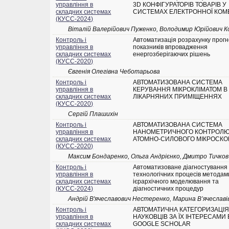
управління в
3D КОНФІГУРАТОРІВ ТОВАРІВ У
складних системах
СИСТЕМАХ ЕЛЕКТРОННОЇ КОМЕ
(КУСС-2024)
Віталій Валерійович Пуженко, Володимир Юрійович 
Контроль і
Автоматизація розрахунку прог
управління в
показників впровадження
складних системах
енергозберігаючих рішень
(КУСС-2020)
Євгенія Олегівна Чеботарьова
Контроль і
АВТОМАТИЗОВАНА СИСТЕМА
управління в
КЕРУВАННЯ МІКРОКЛІМАТОМ В
складних системах
ЛІКАРНЯНИХ ПРИМІЩЕННЯХ
(КУСС-2020)
Сергій Плашихін
Контроль і
АВТОМАТИЗОВАНА СИСТЕМА
управління в
НАНОМЕТРИЧНОГО КОНТРОЛЮ 
складних системах
АТОМНО-СИЛОВОГО МІКРОСКО
(КУСС-2020)
Максим Бондаренко, Ольга Андрієнко, Дмитро Тичков
Контроль і
Автоматизоване діагностування
управління в
технологічних процесів методам
складних системах
ієрархічного моделювання та
(КУСС-2024)
діагностичних процедур
Андрій В'ячеславович Нестеренко, Марина В’ячеславі
Контроль і
АВТОМАТИЧНА КАТЕГОРИЗАЦІ
управління в
НАУКОВЦІВ ЗА ЇХ ІНТЕРЕСАМИ 
складних системах
GOOGLE SCHOLAR