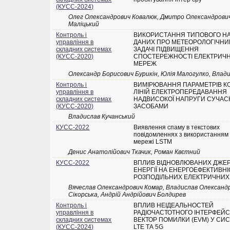
(КУСС-2024)
Олег Олександрович Ковалюк, Дмитро Олександрови
Маліцький
Контроль і
ВИКОРИСТАННЯ ТИПОВОГО Н
управління в
ДАНИХ ПРО МЕТЕОРОЛОГІЧНИЙ
складних системах
ЗАДАЧІ ПІДВИЩЕННЯ
(КУСС-2020)
СПОСТЕРЕЖНОСТІ ЕЛЕКТРИЧ
МЕРЕЖ
Олександр Борисович Бурикін, Юлія Малогулко, Влад
Контроль і
ВИМІРЮВАННЯ ПАРАМЕТРІВ К
управління в
ЛІНІЙ ЕЛЕКТРОПЕРЕДАВАННЯ
складних системах
НАДВИСОКОЇ НАПРУГИ СУЧА
(КУСС-2020)
ЗАСОБАМИ
Владислав Кучанський
КУСС-2022
Виявлення спаму в текстових
повідомленнях з використанням
мережі LSTM
Денис Анатолійович Ткачик, Роман Квєтний
КУСС-2022
ВПЛИВ ВІДНОВЛЮВАНИХ ДЖЕ
ЕНЕРГІЇ НА ЕНЕРГОЕФЕКТИВНІ
РОЗПОДІЛЬНИХ ЕЛЕКТРИЧНИ
Вячеслав Олександрович Комар, Владислав Олександр
Сікорська, Андрій Андрійович Болдирев
Контроль і
ВПЛИВ НЕІДЕАЛЬНОСТЕЙ
управління в
РАДІОЧАСТОТНОГО ІНТЕРФЕЙС
складних системах
ВЕКТОР ПОМИЛКИ (EVM) У СИ
(КУСС-2024)
LTE ТА 5G