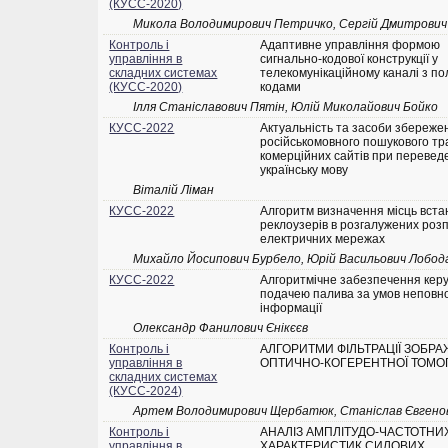
(КУСС-2020)
Микола Володимирович Петричко, Сергій Дмитрови
Контроль і
Адаптивне управління формою
управління в
сигнально-кодової конструкції у
складних системах
телекомунікаційному каналі з п
(КУСС-2020)
кодами
Ілля Станіславович Пятін, Юлій Миколайович Бойко
КУСС-2022
Актуальність та засоби збереже
російськомовного пошукового тр
комерційних сайтів при переведе
українську мову
Віталій Ліман
КУСС-2022
Алгоритм визначення місць вст
реклоузерів в розгалужених роз
електричних мережах
Михайло Йосипович Бурбело, Юрій Васильович Лобод
КУСС-2022
Алгоритмічне забезпечення кер
подачею палива за умов неповн
інформації
Олександр Фанилович Єнікєєв
Контроль і
АЛГОРИТМИ ФІЛЬТРАЦІЇ ЗОБР
управління в
ОПТИЧНО-КОГЕРЕНТНОЇ ТОМОГ
складних системах
(КУСС-2024)
Артем Володимирович Щербатюк, Станіслав Євгено
Контроль і
АНАЛІЗ АМПЛІТУДО-ЧАСТОТНИ
управління в
ХАРАКТЕРИСТИК СИЛОВИХ