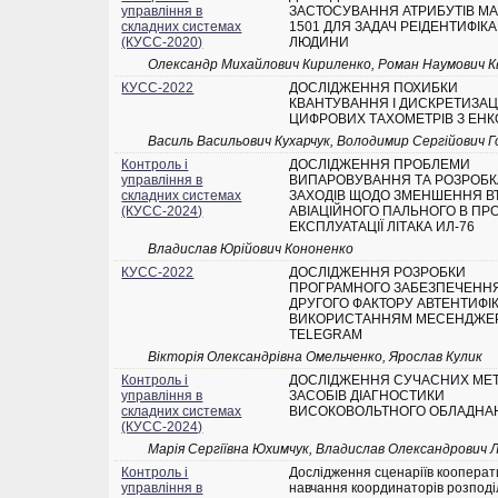
управління в
ЗАСТОСУВАННЯ АТРИБУТІВ MA
складних системах
1501 ДЛЯ ЗАДАЧ РЕІДЕНТИФІКА
(КУСС-2020)
ЛЮДИНИ
Олександр Михайлович Кириленко, Роман Наумович К
КУСС-2022
ДОСЛІДЖЕННЯ ПОХИБКИ
КВАНТУВАННЯ І ДИСКРЕТИЗАЦІ
ЦИФРОВИХ ТАХОМЕТРІВ З ЕН
Василь Васильович Кухарчук, Володимир Сергійович 
Контроль і
ДОСЛІДЖЕННЯ ПРОБЛЕМИ
управління в
ВИПАРОВУВАННЯ ТА РОЗРОБК
складних системах
ЗАХОДІВ ЩОДО ЗМЕНШЕННЯ В
(КУСС-2024)
АВІАЦІЙНОГО ПАЛЬНОГО В ПР
ЕКСПЛУАТАЦІЇ ЛІТАКА ИЛ-76
Владислав Юрійович Кононенко
КУСС-2022
ДОСЛІДЖЕННЯ РОЗРОБКИ
ПРОГРАМНОГО ЗАБЕЗПЕЧЕНН
ДРУГОГО ФАКТОРУ АВТЕНТИФІКА
ВИКОРИСТАННЯМ МЕСЕНДЖЕ
TELEGRAM
Вікторія Олександрівна Омельченко, Ярослав Кулик
Контроль і
ДОСЛІДЖЕННЯ СУЧАСНИХ МЕТ
управління в
ЗАСОБІВ ДІАГНОСТИКИ
складних системах
ВИСОКОВОЛЬТНОГО ОБЛАДНА
(КУСС-2024)
Марія Сергіївна Юхимчук, Владислав Олександрович 
Контроль і
Дослідження сценаріїв кооперат
управління в
навчання координаторів розпод