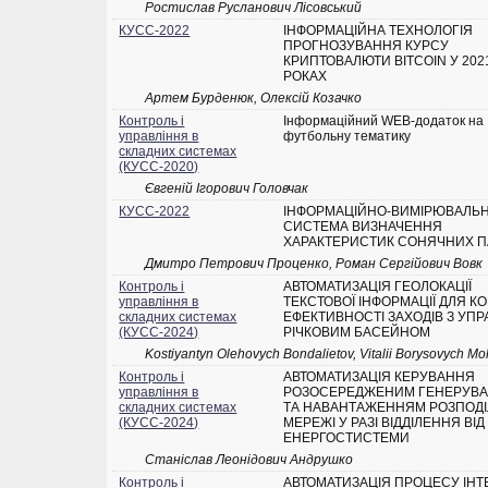
Ростислав Русланович Лісовський
КУСС-2022
ІНФОРМАЦІЙНА ТЕХНОЛОГІЯ
ПРОГНОЗУВАННЯ КУРСУ
КРИПТОВАЛЮТИ BITCOIN У 202
РОКАХ
Артем Бурденюк, Олексій Козачко
Контроль і
Інформаційний WEB-додаток на
управління в
футбольну тематику
складних системах
(КУСС-2020)
Євгеній Ігорович Головчак
КУСС-2022
ІНФОРМАЦІЙНО-ВИМІРЮВАЛЬ
СИСТЕМА ВИЗНАЧЕННЯ
ХАРАКТЕРИСТИК СОНЯЧНИХ 
Дмитро Петрович Проценко, Роман Сергійович Вовк
Контроль і
АВТОМАТИЗАЦІЯ ГЕОЛОКАЦІЇ
управління в
ТЕКСТОВОЇ ІНФОРМАЦІЇ ДЛЯ 
складних системах
ЕФЕКТИВНОСТІ ЗАХОДІВ З УПР
(КУСС-2024)
РІЧКОВИМ БАСЕЙНОМ
Kostiyantyn Olehovych Bondalietov, Vitalii Borysovych Mo
Контроль і
АВТОМАТИЗАЦІЯ КЕРУВАННЯ
управління в
РОЗОСЕРЕДЖЕНИМ ГЕНЕРУВ
складних системах
ТА НАВАНТАЖЕННЯМ РОЗПОДІ
(КУСС-2024)
МЕРЕЖІ У РАЗІ ВІДДІЛЕННЯ ВІД
ЕНЕРГОСТИСТЕМИ
Станіслав Леонідович Андрушко
Контроль і
АВТОМАТИЗАЦІЯ ПРОЦЕСУ ІНТЕ