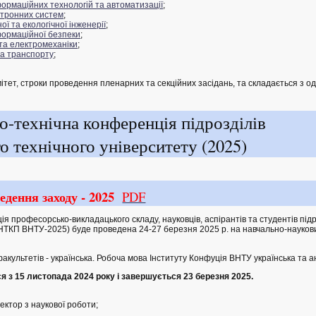
ормаційних технологій та автоматизації
;
ктронних систем
;
ої та екологічної інженерії
;
формаційної безпеки
;
та електромеханіки
;
а транспорту
;
тет, строки проведення пленарних та секційних засідань, та складається з од
о-технічна конференція підрозділів
о технічного університету (2025)
едення заходу - 2025
PDF
 професорсько-викладацького складу, науковців, аспірантів та студентів підр
 (НТКП ВНТУ-2025) буде проведена 24-27 березня 2025 р. на навчально-науков
ультетів - українська. Робоча мова Інституту Конфуція ВНТУ українська та ан
 з 15 листопада 2024 року і завершується 23 березня 2025.
ктор з наукової роботи;