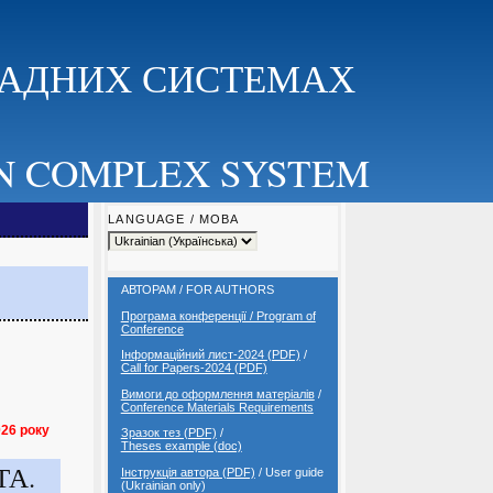
КЛАДНИХ СИСТЕМАХ
N COMPLEX SYSTEM
LANGUAGE / МОВА
АВТОРАМ / FOR AUTHORS
Програма конференції / Program of
Conference
Інформаційний лист-2024 (PDF)
/
Call for Papers-2024 (PDF)
Вимоги до оформлення матеріалів
/
Conference Materials Requirements
026 року
Зразок тез (PDF)
/
Theses example (doc)
ТА.
Інструкція автора (PDF)
/ User guide
(Ukrainian only)