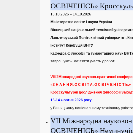
ОСВІЧЕНІСЬ» Кросскульту
13.10.2026 – 14.10.2026
Міністерство освіти і науки України
Вінницький національний технічний університ
Ланьчжоуський Політехнічний університет, Ки
Інститут Конфуція ВНТУ
Кафедра філософії та гуманітарних наук ВНТ
запрошують Вас взяти участь у роботі
VIII-ї Міжнародної науково-практичної конфере
«З Н А Н Н Я. О С В І Т А. О С В І Ч Е Н І С Т Ь.»
Кросскультурні дослідження філософії Заход
13-14 жовтня 2026 року
у Вінницькому національному технічному універ
VІI Міжнародна науково
ОСВІЧЕНІСЬ» Неминучіст