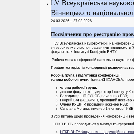
LV Всеукраїнська науково
Вінницького національног
24.03.2026 – 27.03.2026
Посвідчення про реєстрацію пров
LV Всеукраїнська науково-технічна конференція 
університету з участю працівників підприємств
факультетах, Інституті Конфуція ВНТУ.
Робоча мова конференцій навчально-наукових фак
Прийом матеріалів конференції розпочинається
Робоча група з підготовки конференції:
голова робочої групи:
Ірина ЄПІФАНОВА, проре
члени робочої групи:
декани факультетів, директор Інституту К
Володимир ШПІГУНОВ, начальник РВВ;
Георгій БАГДАСАР'ЯН, провідний інженер
Олена КУШНІР, провідний інженер РВВ;
Світлана Могила, інженер 1-ї категорії РВВ
З усіх питань щодо проведення конференцій зве
НТКП ВНТУ проводиться у вигляді конференцій 
НТКП ВНТУ. Факультет інформаційних техно