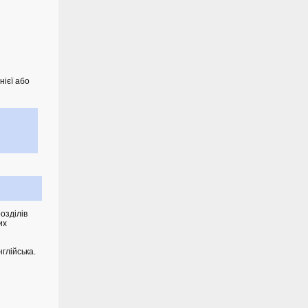
нієї або
озділів
их
глійська.