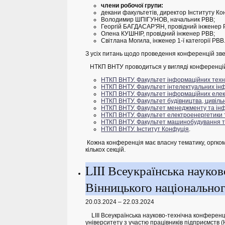
члени робочої групи:
декани факультетів, директор Інституту К
Володимир ШПІГУНОВ, начальник РВВ;
Георгій БАГДАСАР'ЯН, провідний інженер
Олена КУШНІР, провідний інженер РВВ;
Світлана Могила, інженер 1-ї категорії РВВ
З усіх питань щодо проведення конференцій зве
НТКП ВНТУ проводиться у вигляді конференцій 
НТКП ВНТУ. Факультет інформаційних техно
НТКП ВНТУ. Факультет інтелектуальних інф
НТКП ВНТУ. Факультет інформаційних еле
НТКП ВНТУ.
Фа
культет будівництва, цивільн
НТКП ВНТУ. Факультет менеджменту та ін
НТКП ВНТУ. Факультет електроенергетики 
НТКП ВНТУ. Факультет машинобудування т
НТКП ВНТУ. Інститут Конфуція
.
Кожна конференція має власну тематику, оргкомі
кількох секцій.
LIII Всеукраїнська науков
Вінницького національног
20.03.2024 – 22.03.2024
LIII
Всеукраїнська
науково-технічна конференція
університету з участю працівників підприємств