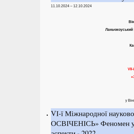
11.10.2024 – 12.10.2024
Ві
Ланьчжоуський 
Ка
VII
«
у Ві
VІ-ї Міжнародної науков
ОСВІЧЕНІСЬ» Феномен усп
аспекти - 2022