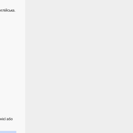
глійська.
нієї або