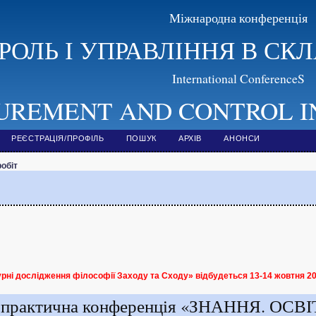
Міжнародна конференція
РОЛЬ І УПРАВЛІННЯ В С
International ConferenceS
UREMENT AND CONTROL I
РЕЄСТРАЦІЯ/ПРОФІЛЬ
ПОШУК
АРХІВ
АНОНСИ
обіт
турні дослідження філософії Заходу та Сходу»
відбудеться 13-14 жовтня 2
о-практична конференція «ЗНАННЯ. ОСВІ