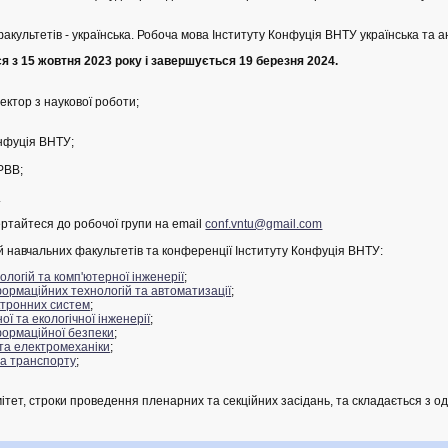
ультетів - українська. Робоча мова Інституту Конфуція ВНТУ українська та ан
 з 15 жовтня 2023 року і завершується 19 березня 2024.
ктор з наукової роботи;
онфуція ВНТУ;
 РВВ;
.
ртайтеся до робочої групи на email
conf.vntu@gmail.com
навчальних факультетів та конференції Інституту Конфуція ВНТУ:
логій та комп'ютерної інженерії
;
ормаційних технологій та автоматизації
;
ктронних систем
;
ої та екологічної інженерії
;
формаційної безпеки
;
та електромеханіки
;
а транспорту
;
тет, строки проведення пленарних та секційних засідань, та складається з од