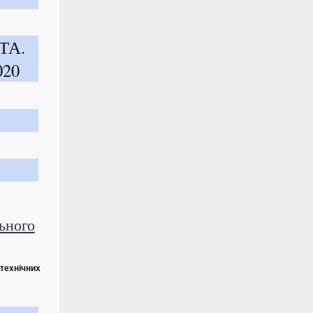
ТА.
020
ьного
-технічних