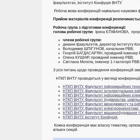
факультетах, Інституті Конфуція ВНТУ.
Робоча мова конференцій навчально-наукових фак
Прийом матеріалів конференції розпочинається
Робоча група з підготовки конференції:
голова робочої групи:
Ірина ЄПІФАНОВА, проре
члени робочої групи:
декани факультетів, директор Інституту К
Володимир ШПІГУНОВ, начальник РВВ;
Георгій БАГДАСАР'ЯН, провідний інженер
Олена КУШНІР, провідний інженер РВВ;
Світлана Могила, інженер 1-ї категорії РВВ
З усіх питань щодо проведення конференцій зве
НТКП ВНТУ проводиться у вигляді конференцій 
НТКП ВНТУ. Факультет інформаційних техно
НТКП ВНТУ. Факультет інтелектуальних інф
НТКП ВНТУ. Факультет інформаційних еле
НТКП ВНТУ.
Фа
культет будівництва, цивільн
НТКП ВНТУ. Факультет менеджменту та ін
НТКП ВНТУ. Факультет електроенергетики 
НТКП ВНТУ. Факультет машинобудування т
НТКП ВНТУ. Інститут Конфуція
.
Кожна конференція має власну тематику, оргкомі
кількох секцій.