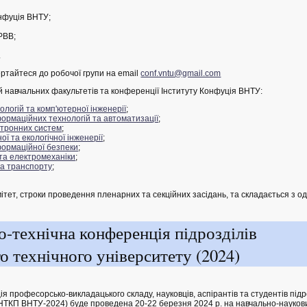
онфуція ВНТУ;
 РВВ;
.
ртайтеся до робочої групи на email
conf.vntu@gmail.com
навчальних факультетів та конференції Інституту Конфуція ВНТУ:
логій та комп'ютерної інженерії
;
ормаційних технологій та автоматизації
;
ктронних систем
;
ої та екологічної інженерії
;
формаційної безпеки
;
та електромеханіки
;
а транспорту
;
тет, строки проведення пленарних та секційних засідань, та складається з од
о-технічна конференція підрозділів
о технічного університету (2024)
 професорсько-викладацького складу, науковців, аспірантів та студентів підр
 (НТКП ВНТУ-2024) буде проведена 20-22 березня 2024 р. на навчально-науков