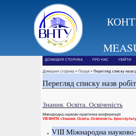
КОНТ
MEAS
ДОМАШНЯ СТОРІНКА
ПРО НАС
УВІЙТИ
Домашня сторінка
>
Пошук
>
Перегляд списку назв р
Перегляд списку назв робіт
Знання. Освіта. Освіченість
Міжнародна науково-практична конференція
VIII МНПК «Знання. Освіта. Освіченість. Кросскуль
VІII Міжнародна науков