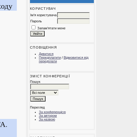
ходу
КОРИСТУВАЧ
Ім'я користувача
Пароль
Запам'ятати мене
СПОВІЩЕННЯ
Дивитися
Передплатити
/
Відмовитися від
передплати
ЗМІСТ КОНФЕРЕНЦІЇ
Пошук
Перегляд
За конференцією
За автором
За назвою
А.