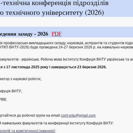
-технічна конференція підрозділів
о технічного університету (2026)
едення заходу - 2026
PDF
професорсько-викладацького складу, науковців, аспірантів та студентів підр
 (НТКП ВНТУ-2026) буде проведена 24-27 березня 2026 р. на навчально-науков
ультетів - українська. Робоча мова Інституту Конфуція ВНТУ українська та ан
 з 17 листопада 2025 року і завершується 23 березня 2026.
ктор з наукової роботи;
онфуція ВНТУ;
 РВВ;
.
ртайтеся до робочої групи на email
conf.vntu@gmail.com
навчальних факультетів та конференції Інституту Конфуція ВНТУ:
логій та комп'ютерної інженерії
;