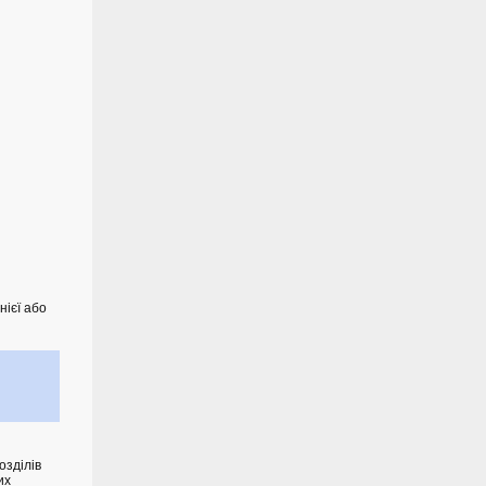
нієї або
озділів
их