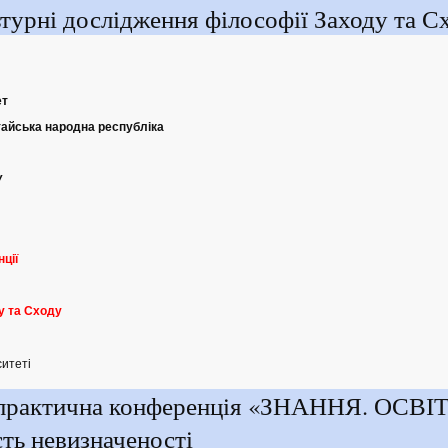
рні дослідження філософії Заходу та С
ет
тайська народна республіка
У
нції
у та Сходу
ситеті
-практична конференція «ЗНАННЯ. ОСВІТ
ь невизначеності