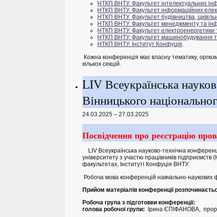
НТКП ВНТУ. Факультет інтелектуальних інф
НТКП ВНТУ. Факультет інформаційних еле
НТКП ВНТУ.
Фа
культет будівництва, цивільн
НТКП ВНТУ. Факультет менеджменту та ін
НТКП ВНТУ. Факультет електроенергетики 
НТКП ВНТУ. Факультет машинобудування т
НТКП ВНТУ. Інститут Конфуція
.
Кожна конференція має власну тематику, оргкомі
кількох секцій.
LIV Всеукраїнська науков
Вінницького національног
24.03.2025 – 27.03.2025
Посвідчення про реєстрацію пров
LIV Всеукраїнська науково-технічна конференція
університету з участю працівників підприємств
факультетах, Інституті Конфуція ВНТУ.
Робоча мова конференцій навчально-наукових фак
Прийом матеріалів конференції розпочинається
Робоча група з підготовки конференції:
голова робочої групи:
Ірина ЄПІФАНОВА, проре