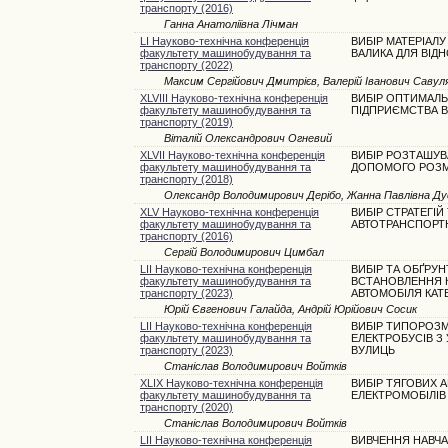
транспорту (2016)
Ганна Анатоліївна Лічман
LI Науково-технічна конференція
ВИБІР МАТЕРІАЛ
факультету машинобудування та
ВАЛИКА ДЛЯ ВІД
транспорту (2022)
Максим Сергійович Дмитрієв, Валерій Іванович Савул
XLVIII Науково-технічна конференція
ВИБІР ОПТИМАЛЬ
факультету машинобудування та
ПІДПРИЄМСТВА В
транспорту (2019)
Віталій Олександрович Огневий
XLVII Науково-технічна конференція
ВИБІР РОЗТАШУВ
факультету машинобудування та
ДОПОМОГО РОЗМІ
транспорту (2018)
Олександр Володимирович Дерібо, Жанна Павлівна Д
XLV Науково-технічна конференція
ВИБІР СТРАТЕГІЙ
факультету машинобудування та
АВТОТРАНСПОРТ
транспорту (2016)
Сергій Володимирович Цимбал
LII Науково-технічна конференція
ВИБІР ТА ОБҐРУ
факультету машинобудування та
ВСТАНОВЛЕННЯ 
транспорту (2023)
АВТОМОБІЛЯ КАТЕ
Юрій Євгенович Галайда, Андрій Юрійович Сосик
LII Науково-технічна конференція
ВИБІР ТИПОРОЗМ
факультету машинобудування та
ЕЛЕКТРОБУСІВ З
транспорту (2023)
ВУЛИЦЬ
Станіслав Володимирович Войтків
XLIX Науково-технічна конференція
ВИБІР ТЯГОВИХ 
факультету машинобудування та
ЕЛЕКТРОМОБІЛІВ 
транспорту (2020)
Станіслав Володимирович Войтків
LII Науково-технічна конференція
ВИВЧЕННЯ НАВЧА