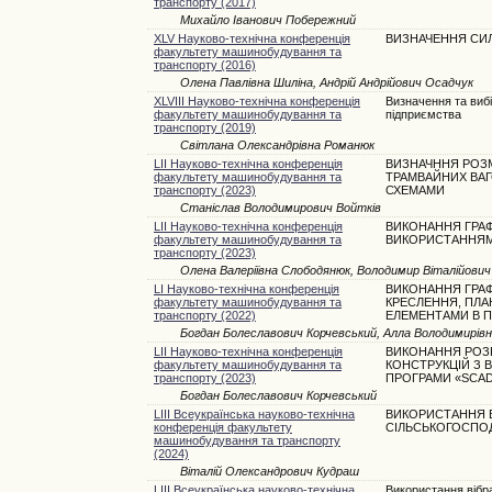
транспорту (2017)
Михайло Іванович Побережний
XLV Науково-технічна конференція
ВИЗНАЧЕННЯ СИЛ
факультету машинобудування та
транспорту (2016)
Олена Павлівна Шиліна, Андрій Андрійович Осадчук
XLVIII Науково-технічна конференція
Визначення та вибі
факультету машинобудування та
підприємства
транспорту (2019)
Світлана Олександрівна Романюк
LII Науково-технічна конференція
ВИЗНАЧННЯ РОЗМ
факультету машинобудування та
ТРАМВАЙНИХ ВА
транспорту (2023)
СХЕМАМИ
Станіслав Володимирович Войтків
LII Науково-технічна конференція
ВИКОНАННЯ ГРАФ
факультету машинобудування та
ВИКОРИСТАННЯМ
транспорту (2023)
Олена Валеріївна Слободянюк, Володимир Віталійович
LI Науково-технічна конференція
ВИКОНАННЯ ГРАФ
факультету машинобудування та
КРЕСЛЕННЯ, ПЛА
транспорту (2022)
ЕЛЕМЕНТАМИ В П
Богдан Болеславович Корчевський, Алла Володимирівн
LII Науково-технічна конференція
ВИКОНАННЯ РОЗ
факультету машинобудування та
КОНСТРУКЦІЙ З
транспорту (2023)
ПРОГРАМИ «SCAD 
Богдан Болеславович Корчевський
LIII Всеукраїнська науково-технічна
ВИКОРИСТАННЯ В
конференція факультету
СІЛЬСЬКОГОСПОД
машинобудування та транспорту
(2024)
Віталій Олександрович Кудраш
LIII Всеукраїнська науково-технічна
Використання вібра