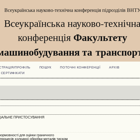
Всеукраїнська науково-технічна конференція підрозділів ВНТ
Всеукраїнська науково-технічн
Факультету
конференція
машинобудування та транспор
СТРАЦІЯ/ПРОФІЛЬ
ПОШУК
ПОТОЧНІ КОНФЕРЕНЦІЇ
АРХІВ
СЕРТИФІКАТИ
ЦІАЛЬНЕ ПРИСТОСУВАННЯ
формовності для оцінки граничного
роцесів холодної обробки металів тиском