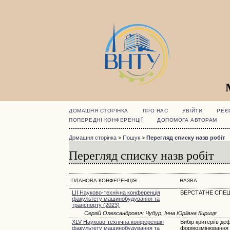
ДОМАШНЯ СТОРІНКА
ПРО НАС
УВІЙТИ
РЕЄ
ПОПЕРЕДНІ КОНФЕРЕНЦІЇ
ДОПОМОГА АВТОРАМ
Домашня сторінка
>
Пошук
>
Перегляд списку назв робіт
Перегляд списку назв робіт
ПЛАНОВА КОНФЕРЕНЦІЯ
НАЗВА
LII Науково-технічна конференція
ВЕРСТАТНЕ СПЕ
факультету машинобудування та
транспорту (2023)
Сергій Олександрович Чубур, Інна Юріївна Кириця
XLV Науково-технічна конференція
Вибір критеріїв де
факультету машинобудування та
формозмінювання п