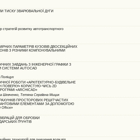
И ТИСКУ ЗВАРЮВАЛЬНОЇ ДУГИ
р стратегій розвитку автотранспортного
ІРНИХ ПАРАМЕТРІВ КУЗОВІВ ДВОСЕКЦІЙНИХ
ГОНІВ З РІЗНИМИ КОМПОНУВАЛЬНИМИ
ІЧНИХ ЗАВДАНЬ З ІНЖЕНЕРНОЇ ГРАФІКИ З
 СИСТЕМИ AUTOCAD
 Поліщук
ІЧНОЇ РОБОТИ «АРХІТЕКТУРНО-БУДІВЕЛЬНЕ
Н ПОВЕРХУ» КОРИСТУЮ-ЧИСЬ 2D
РОГРАМІ «ARCHICAD»
а Шевченко, Тетяна Сергіївна Мицик
РАХУНКІВ ПРОСТОРОВИХ РЕШІТЧАСТИХ
 ВАНТОВИМИ ЕЛЕМЕНТАМИ ЗА ДОПОМОГОЮ
Offıce»
ІБРАЦІЙ ДЛЯ ОБРОБКИ
АРСЬКИХ ҐРУНТІВ
ційних технологій для очищення води від