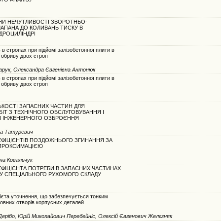
НИ НЕЧУТЛИВОСТІ ЗВОРОТНЬО-
АПАНА ДО КОЛИВАНЬ ТИСКУ В
ДРОЦИЛІНДРІ
в стропах при підйомі залізобетонної плити в
 обриву двох строп
чарук, Олександра Євгенівна Антонюк
в стропах при підйомі залізобетонної плити в
 обриву двох строп
ЬКОСТІ ЗАПАСНИХ ЧАСТИН ДЛЯ
ІТ З ТЕХНІЧНОГО ОБСЛУГОВУВАННЯ І
 ІНЖЕНЕРНОГО ОЗБРОЄННЯ
на Татуревич
ФІЦІЄНТІВ ПОЗДОЖНЬОГО ЗГИНАННЯ ЗА
ПРОКСИМАЦІЄЮ
на Ковальчук
ФІЦІЄНТА ПОТРЕБИ В ЗАПАСНИХ ЧАСТИНАХ
ТУ СПЕЦІАЛЬНОГО РУХОМОГО СКЛАДУ
ієта уточнення, що забезпечується тонким
овних отворів корпусних деталей
ерібо, Юрій Миколайович Перебейніс, Олексій Євгенович Желєзняк