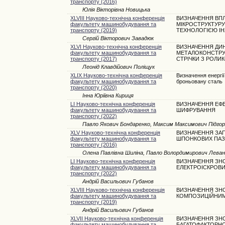
транспорту (2016)
Юлія Вікторівна Новицька
XLVIII Науково-технічна конференція
ВИЗНАЧЕННЯ ВПЛ
факультету машинобудування та
МІКРОСТРУКТУРУ
транспорту (2019)
ТЕХНОЛОГІЄЮ І
Сергій Вікторович Завадюк
XLVI Науково-технічна конференція
ВИЗНАЧЕННЯ ДИ
факультету машинобудування та
МЕТАЛОКОНСТРУК
транспорту (2017)
СТРІЧКИ З РОЛ
Леонід Клавдійович Поліщук
XLIX Науково-технічна конференція
Визначення енергі
факультету машинобудування та
броньовану сталь
транспорту (2020)
Інна Юріївна Кириця
LI Науково-технічна конференція
ВИЗНАЧЕННЯ ЕФЕ
факультету машинобудування та
ШИФРУВАННЯ
транспорту (2022)
Павло Якович Бондаренко, Максим Максимович Підго
XLV Науково-технічна конференція
ВИЗНАЧЕННЯ ЗАП
факультету машинобудування та
ШПОНКОВИХ ПАЗ
транспорту (2016)
Олена Павлівна Шиліна, Павло Волордимирович Лева
LI Науково-технічна конференція
ВИЗНАЧЕННЯ ЗНО
факультету машинобудування та
ЕЛЕКТРОІСКРОВ
транспорту (2022)
Андрій Васильович Губанов
XLVIII Науково-технічна конференція
ВИЗНАЧЕННЯ ЗНО
факультету машинобудування та
КОМПОЗИЦІЙНИ
транспорту (2019)
Андрій Васильович Губанов
XLVII Науково-технічна конференція
ВИЗНАЧЕННЯ ЗН
факультету машинобудування та
БАГАТОФАКТОРНО