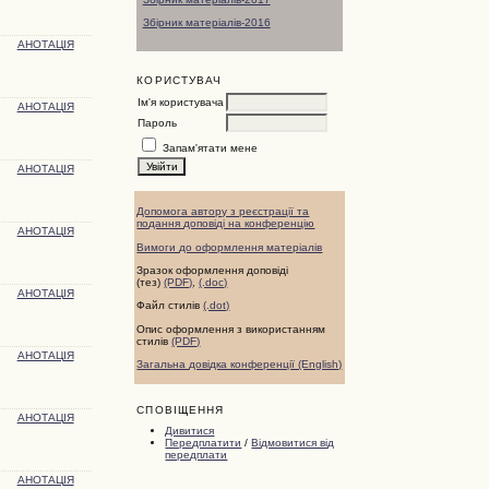
Збірник матеріалів-2016
АНОТАЦІЯ
КОРИСТУВАЧ
Ім'я користувача
АНОТАЦІЯ
Пароль
Запам'ятати мене
АНОТАЦІЯ
Допомога автору з реєстрації та
подання доповіді на конференцію
АНОТАЦІЯ
Вимоги до оформлення матеріалів
Зразок оформлення доповіді
(тез)
(PDF)
,
(.doc)
АНОТАЦІЯ
Файл стилів
(.dot)
Опис оформлення з використанням
стилів
(PDF)
АНОТАЦІЯ
Загальна довідка конференції (English)
СПОВІЩЕННЯ
АНОТАЦІЯ
Дивитися
Передплатити
/
Відмовитися від
передплати
АНОТАЦІЯ