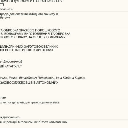
ДИЧНОЇ ДОПОМОГИ НА ПОЛІ БОЮ ТА У
ТТІ
вловський
родів для системи катодного захисту із
 бетону
А ОБРОБКА ЗРАЗКІВ З ПОРОШКОВОГО
ВІ ВОЛЬФРАМУ ВИГОТОВЛЕННЯ ТА ОБРОБКА
ШКОВОГО СПЛАВУ НА ОСНОВІ ВОЛЬФРАМУ
ЦИЛІНДРИЧНИХ ЗАГОТОВОК ВЕЛИКИХ
АНЦЕВОЮ ЧАСТИНОЮ З ЛИСТОВИХ
ич Білостечний
ДІЇ КАТАПУЛЬТ
лько, Роман Віталійович Голоскевич, Інна Юріївна Кириця
СЬКОВОСЛУЖБОВЦІВ В АВТОНОМНИХ
втар
х литих деталей для транспортного візка
ич Дорошенко
шніх реакцій в голономних в`язях коливальних