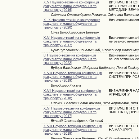
XLV Науково-технічна конференція
ВИЗНАЧЕННЯ КО
факультету машинобудування та
АВТОТРАНСПОРТ
транспорту (2016)
МЕТОДИКИ БЕНЧ
Світлана Олександрівна Романюк, Світлана Валенти
XLIX Науково-технічна конференція
Визначення максим
факультету машинобудування та
транспорту (2020)
Олег Володимирович Березюк
XLVI Науково-технічна конференція
Визначення механі
факультету машинобудування та
легованого нікеле
транспорту (2017)
Ярик Русланович Здиальський, Олександер Володиме
LI Науково-технічна конференція
Визначення механі
факультету машинобудування та
основі оптичних се
транспорту (2022)
Вуйцик Вальдемар, Шедрєєва Шедрєєва, Леонід Поліщ
XLVIII Науково-технічна конференція
ВИЗНАЧЕННЯ МО
факультету машинобудування та
СИСТЕМ ПРИ РОЗ
транспорту (2019)
Володимир Кужель
XLVII Науково-технічна конференція
ВИЗНАЧЕННЯ НАД
факультету машинобудування та
АТРАКЦІОНУ
транспорту (2018)
Олексій Валентинович Архіпов, Віта Абрамович, Лілі
XLVI Науково-технічна конференція
ВИЗНАЧЕННЯ ОПТ
факультету машинобудування та
ЗМІН НА ПІДПРИ
транспорту (2017)
Віталій Олександрович Огневий
XLVIII Науково-технічна конференція
ВИЗНАЧЕННЯ ОП
факультету машинобудування та
НА МАРШРУТІ
транспорту (2019)
Віктор Вікторович Біліченко, Сергій Володимирович 