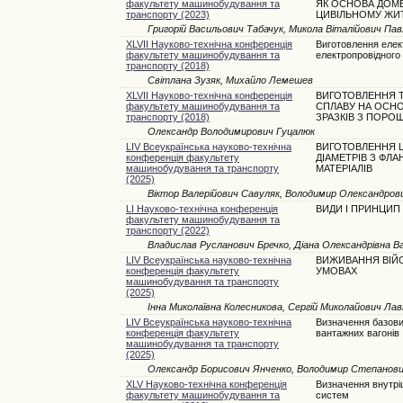
факультету машинобудування та
ЯК ОСНОВА ДОМЕ
транспорту (2023)
ЦИВІЛЬНОМУ ЖИ
Григорій Васильович Табачук, Микола Віталійович Па
XLVII Науково-технічна конференція
Виготовлення елект
факультету машинобудування та
електропровідного
транспорту (2018)
Світлана Зузяк, Михайло Лемешев
XLVII Науково-технічна конференція
ВИГОТОВЛЕННЯ Т
факультету машинобудування та
СПЛАВУ НА ОСНО
транспорту (2018)
ЗРАЗКІВ З ПОРО
Олександр Володимирович Гуцалюк
LIV Всеукраїнська науково-технічна
ВИГОТОВЛЕННЯ 
конференція факультету
ДІАМЕТРІВ З ФЛ
машинобудування та транспорту
МАТЕРІАЛІВ
(2025)
Віктор Валерійович Савуляк, Володимир Олександров
LI Науково-технічна конференція
ВИДИ І ПРИНЦИП 
факультету машинобудування та
транспорту (2022)
Владислав Русланович Бречко, Діана Олександрівна Ва
LIV Всеукраїнська науково-технічна
ВИЖИВАННЯ ВІЙ
конференція факультету
УМОВАХ
машинобудування та транспорту
(2025)
Інна Миколаївна Колесникова, Сергій Миколайович Ла
LIV Всеукраїнська науково-технічна
Визначення базови
конференція факультету
вантажних вагонів
машинобудування та транспорту
(2025)
Олександр Борисович Янченко, Володимир Степанов
XLV Науково-технічна конференція
Визначення внутрі
факультету машинобудування та
систем