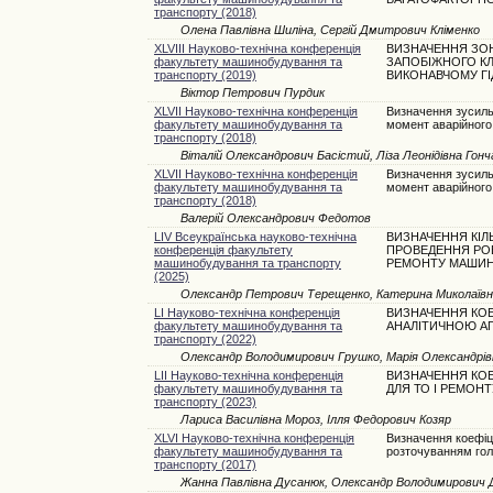
транспорту (2018)
Олена Павлівна Шиліна, Сергій Дмитрович Кліменко
XLVIII Науково-технічна конференція
ВИЗНАЧЕННЯ ЗО
факультету машинобудування та
ЗАПОБІЖНОГО КЛ
транспорту (2019)
ВИКОНАВЧОМУ ГІ
Віктор Петрович Пурдик
XLVII Науково-технічна конференція
Визначення зусиль 
факультету машинобудування та
момент аварійного
транспорту (2018)
Віталій Олександрович Басістий, Ліза Леонідівна Гон
XLVII Науково-технічна конференція
Визначення зусиль 
факультету машинобудування та
момент аварійного
транспорту (2018)
Валерій Олександрович Федотов
LIV Всеукраїнська науково-технічна
ВИЗНАЧЕННЯ КІЛ
конференція факультету
ПРОВЕДЕННЯ РОБ
машинобудування та транспорту
РЕМОНТУ МАШИН
(2025)
Олександр Петрович Терещенко, Катерина Миколаїв
LI Науково-технічна конференція
ВИЗНАЧЕННЯ КОЕ
факультету машинобудування та
АНАЛІТИЧНОЮ А
транспорту (2022)
Олександр Володимирович Грушко, Марія Олександрів
LII Науково-технічна конференція
ВИЗНАЧЕННЯ КОЕ
факультету машинобудування та
ДЛЯ ТО І РЕМОН
транспорту (2023)
Лариса Василівна Мороз, Ілля Федорович Козяр
XLVI Науково-технічна конференція
Визначення коефіц
факультету машинобудування та
розточуванням гол
транспорту (2017)
Жанна Павлівна Дусанюк, Олександр Володимирович Д