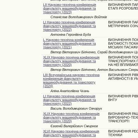
LII Науково-технічна конференція
ВИЗНАЧЕННЯ ПАР
факультету машинобудування та
ЕТАПІ РОЗРОБЛЕ
транспорту (2023)
Станіслав Володимирович Войтків
LI Науково-технічна конференція
ВИЗНАЧЕННЯ ПА
факультету машинобудування та
МЕТРИЧНИХ ОЗН
транспорту (2022)
Антоніна Героніївна Буда
L Науково-технічна конференція
ВИЗНАЧЕННЯ ПОК
факультету машинобудування та
ВАГОМОСТІ ПОКА
транспорту (2021)
МІСЬКИХ ПАСАЖ
Віктор Вікторович Біліченко, Сергій Володимирович 
XLIX Науково-технічна конференція
ВИЗНАЧЕННЯ ПО
факультету машинобудування та
ТРАНСПОРТНИХ П
транспорту (2020)
НА НЕЇ ВПЛИВАЮ
Віктор Вікторович Біліченко, Антон Васильович Свер
LIII Всеукраїнська науково-технічна
ВИЗНАЧЕННЯ РІВ
конференція факультету
АКТИВНОСТІ В УМ
машинобудування та транспорту
(2024)
Аліна Анатоліївна Чхань
LI Науково-технічна конференція
ВИЗНАЧЕННЯ РІВ
факультету машинобудування та
ВНТУ
транспорту (2022)
Василь Володимирович Овчарук
XLIX Науково-технічна конференція
ВИЗНАЧЕННЯ РАЦ
факультету машинобудування та
ВИРОБНИЧО-ТЕХН
транспорту (2020)
ТРАНСПОРТІ
Євгеній Валерійович Смирнов
XLVI Науково-технічна конференція
ВИЗНАЧЕННЯ РЕС
факультету машинобудування та
ТЕХНІКИ