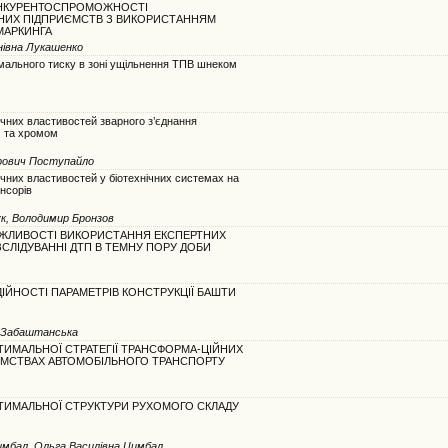
НКУРЕНТОСПРОМОЖНОСТІ
НИХ ПІДПРИЄМСТВ З ВИКОРИСТАННЯМ
МАРКИНГА
нівна Лукашенко
ального тиску в зоні ущільнення ТПВ шнеком
чних властивостей зварного з’єднання
м та хромом
рович Поступайло
чних властивостей у біотехнічних системах на
нсорів
ук, Володимир Бронзов
ЖЛИВОСТІ ВИКОРИСТАННЯ ЕКСПЕРТНИХ
СЛІДУВАННІ ДТП В ТЕМНУ ПОРУ ДОБИ
ІЙНОСТІ ПАРАМЕТРІВ КОНСТРУКЦІЇ БАШТИ
я Забаштанська
ИМАЛЬНОЇ СТРАТЕГІЇ ТРАНСФОРМА-ЦІЙНИХ
ЄМСТВАХ АВТОМОБІЛЬНОГО ТРАНСПОРТУ
ТИМАЛЬНОЇ СТРУКТУРИ РУХОМОГО СКЛАДУ
Цимбал, Ольга Василівна Цимбал