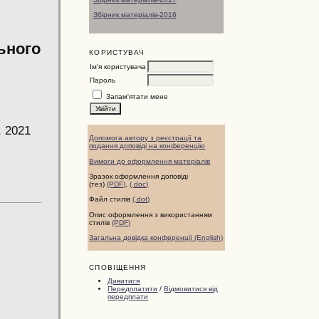
Збірник матеріалів-2016
ьного
КОРИСТУВАЧ
Ім'я користувача
Пароль
Запам'ятати мене
 2021
Допомога автору з реєстрації та
подання доповіді на конференцію
Вимоги до оформлення матеріалів
Зразок оформлення доповіді
(тез)
(PDF)
,
(.doc)
Файл стилів
(.dot)
Опис оформлення з використанням
стилів
(PDF)
Загальна довідка конференції (English)
СПОВІЩЕННЯ
Дивитися
Передплатити
/
Відмовитися від
передплати