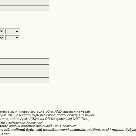
міни в запиті повертаються (тобто,
AND
мається на увазі)
кументи, що містять будь-яке слово; тобто,
освіту OR наука
питів; тобто,
Архів ((Журнал OR Конференція) NOT Тези)
кації з відкритим доступом"
 тобто
онлайн-політика
або
онлайн NOT політика
ня, відповідний будь-якій послідовності символів; тобто,
соці * мораль
будут
альна»