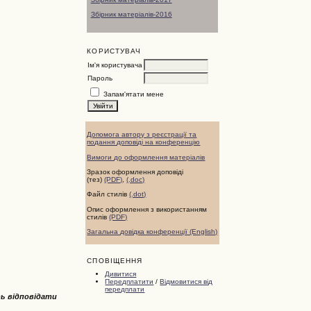
Збірник матеріалів-2016
КОРИСТУВАЧ
Ім'я користувача
Пароль
Запам'ятати мене
Допомога автору з реєстрації та
подання доповіді на конференцію
Вимоги до оформлення матеріалів
Зразок оформлення доповіді
(тез)
(PDF)
,
(.doc)
Файл стилів
(.dot)
Опис оформлення з використанням
стилів
(PDF)
Загальна довідка конференції (English)
СПОВІЩЕННЯ
Дивитися
Передплатити
/
Відмовитися від
передплати
ь відповідати