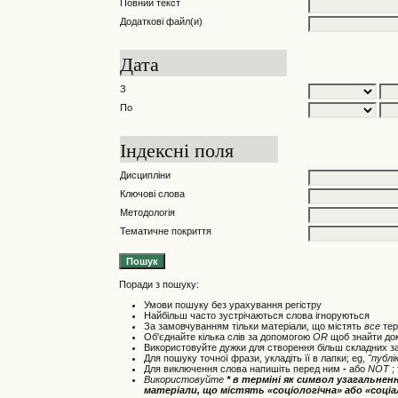
Повний текст
Додаткові файл(и)
Дата
З
По
Індексні поля
Дисципліни
Ключові слова
Методологія
Тематичне покриття
Поради з пошуку:
Умови пошуку без урахування регістру
Найбільш часто зустрічаються слова ігноруються
За замовчуванням тільки матеріали, що містять
все
тер
Об'єднайте кілька слів за допомогою
OR
щоб знайти до
Використовуйте дужки для створення більш складних за
Для пошуку точної фрази, укладіть її в лапки; eg,
"публі
Для виключення слова напишіть перед ним
-
або
NOT
;
Використовуйте
*
в терміні як символ узагальнен
матеріали, що містять «соціологічна» або «соці