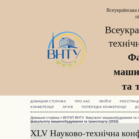
Всеукраїнська 
п
Всеукра
техніч
Фа
маши
та 
ДОМАШНЯ СТОРІНКА
ПРО НАС
УВІЙТИ
РЕЄСТРАЦІ
КОНФЕРЕНЦІЇ
АРХІВ
ПОПЕРЕДНІ КОНФЕРЕНЦІЇ
Д
Домашня сторінка
>
ВНТКП ВНТУ. Факультет машинобудування та 
факультету машинобудування та транспорту (2016)
XLV Науково-технічна конф