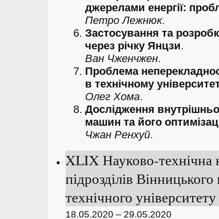
джерелами енергії: пробл
Петро Лежнюк
.
Застосування та розробк
через річку Янцзи
.
Ван Чженчжен
.
Проблема неперекладност
в технічному університет
Олег Хома
.
Дослідження внутрішньо
машин та його оптимізац
Чжан Ренхуй
.
XLIX Науково-технічна 
підрозділів Вінницького
технічного університету 
18.05.2020 – 29.05.2020