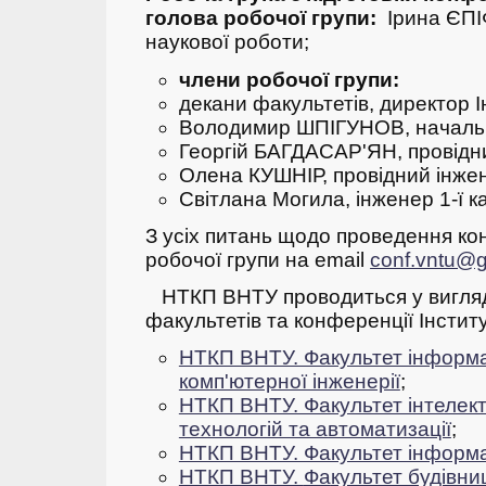
голова робочої групи:
Ірина ЄПІ
наукової роботи;
члени робочої групи:
декани факультетів, директор 
Володимир ШПІГУНОВ, началь
Георгій БАГДАСАР'ЯН, провідн
Олена КУШНІР, провідний інже
Світлана Могила, інженер 1-ї к
З усіх питань щодо проведення ко
робочої групи на email
conf.vntu@
НТКП ВНТУ проводиться у вигляд
факультетів та конференції Інсти
НТКП ВНТУ. Факультет інформа
комп'ютерної інженерії
;
НТКП ВНТУ. Факультет інтелек
технологій та автоматизації
;
НТКП ВНТУ. Факультет інформа
НТКП ВНТУ.
Фа
культет будівни