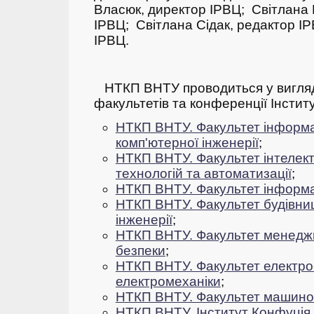
Власюк, директор ІРВЦ;
Світлана М
ІРВЦ;
Світлана Сідак, редактор І
ІРВЦ.
НТКП ВНТУ проводиться у вигляд
факультетів та конференції Інсти
НТКП ВНТУ. Факультет інформа
комп'ютерної інженерії
;
НТКП ВНТУ. Факультет інтелек
технологій та автоматизації
;
НТКП ВНТУ. Факультет інформа
НТКП ВНТУ.
Фа
культет будівни
інженерії
;
НТКП ВНТУ. Факультет менеджм
безпеки
;
НТКП ВНТУ. Факультет електро
електромеханіки
;
НТКП ВНТУ. Факультет машино
НТКП ВНТУ. Інститут Конфуція
.