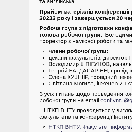
та англійська.
Прийом матеріалів конференції 
20232 року і завершується 20 че
Робоча група з підготовки конфе
голова робочої групи:
Володими
проректор з наукової роботи та м
члени робочої групи:
декани факультетів, директор 
Володимир ШПІГУНОВ, началь
Георгій БАГДАСАР'ЯН, провідн
Олена КУШНІР, провідний інже
Світлана Могила, інженер 2-ї к
З усіх питань щодо проведення ко
робочої групи на email
conf.vntu@
НТКП ВНТУ проводиться у вигляд
факультетів та конференції Інсти
НТКП ВНТУ. Факультет інформа