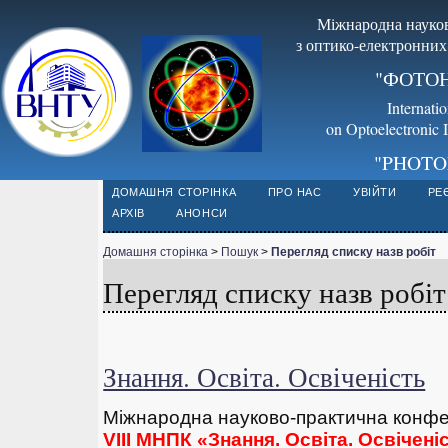
Міжнародна науков
з оптико-електронних
"ФОТОН
Internati
on Optoelectronic 
"PHOTO
ДОМАШНЯ СТОРІНКА
ПРО НАС
УВІЙТИ
РЕ
АРХІВ
АНОНСИ
Домашня сторінка
>
Пошук
>
Перегляд списку назв робіт
Перегляд списку назв робіт
Знання. Освіта. Освіченість
Міжнародна науково-практична конф
VIII МНПК «Знання. Освіта. Освічені