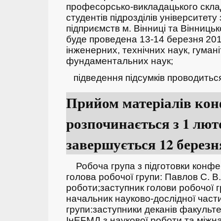
професорсько-викладацького складу
студентів підрозділів університету
підприємств м. Вінниці та Вінниць
буде проведена 13-14 березня 2019
інженерних, технічних наук, гуман
фундаментальних наук;
підведення підсумків проводитьс
Прийом матеріалів кон
розпочинається з 1 люто
завершується 12 березн
Робоча група з підготовки конфе
голова робочої групи: Павлов С. В.
роботи;
заступник голови робочої гр
начальник науково-дослідної част
групи:
заступники деканів факульте
ІнЕБМД з наукової роботи та міжн