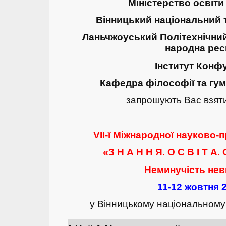
Міністерство освіти 
Вінницький національний т
Ланьчжоуський Політехнічний
народна рес
Інститут Конф
Кафедра філософії та гу
запрошують Вас взяти
VII-ї Міжнародної науково-
«З Н А Н Н Я. О С В І Т А. 
Неминучість нев
11-12 жовтня 
у Вінницькому національному 