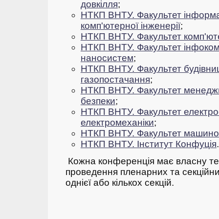
довкілля
;
НТКП ВНТУ. Факультет інформа
комп'ютерної інженерії
;
НТКП ВНТУ. Факультет комп'ют
НТКП ВНТУ. Факультет інфокому
наносистем
;
НТКП ВНТУ. Факультет будівниц
газопостачання
;
НТКП ВНТУ. Факультет менеджм
безпеки
;
НТКП ВНТУ. Факультет електро
електромеханіки
;
НТКП ВНТУ. Факультет машино
НТКП ВНТУ. Інститут Конфуція
.
Кожна конференція має власну тем
проведення пленарних та секційних
однієї або кількох секцій.