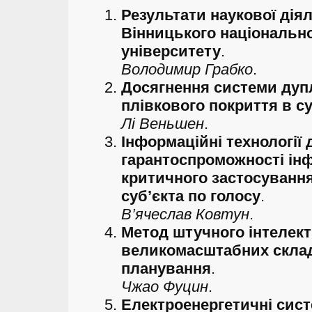
Результати наукової діял
Вінницького національно
університету
.
Володимир Грабко
.
Досягнення системи дуп
плівкового покриття в с
Лі Веньшен
.
Інформаційні технології
гарантоспроможності ін
критичного застосування
суб’єкта по голосу
.
В’ячеслав Ковтун
.
Метод штучного інтелек
великомасштабних скла
планування
.
Чжао Фуцин
.
Електроенергетичні сис