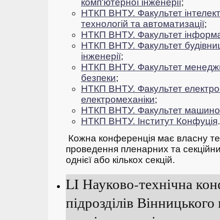
комп'ютерної інженерії
;
НТКП ВНТУ. Факультет інтелек
технологій та автоматизації
;
НТКП ВНТУ. Факультет інформа
НТКП ВНТУ.
Фа
культет будівни
інженерії
;
НТКП ВНТУ. Факультет менеджм
безпеки
;
НТКП ВНТУ. Факультет електро
електромеханіки
;
НТКП ВНТУ. Факультет машино
НТКП ВНТУ. Інститут Конфуція
.
Кожна конференція має власну тем
проведення пленарних та секційних
однієї або кількох секцій.
LI Науково-технічна кон
підрозділів Вінницького