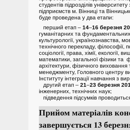
студентів підрозділів університету
підприємств м. Вінниці та Вінниць
буде проведена у два етапи:
перший етап –
14
–
16
березня 2
гуманітарних та фундаментальних 
культурології, українознавства, м
технічного перекладу, філософії, пс
соціології, права, хімії, екології, 
математики, загальної фізики та фо
архітектури, фізичного виховання 
менеджменту, Головного центру вих
Інституту інтеграції навчання з в
другий етап –
21
–
23
березня
20
інженерних, технічних наук;
підведення підсумків проводитьс
Прийом матеріалів кон
завершується 13 березн