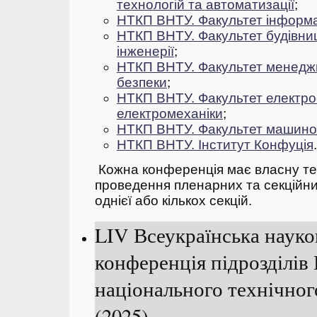
технологій та автоматизації
;
НТКП ВНТУ. Факультет інформа
НТКП ВНТУ.
Фа
культет будівни
інженерії
;
НТКП ВНТУ. Факультет менеджм
безпеки
;
НТКП ВНТУ. Факультет електро
електромеханіки
;
НТКП ВНТУ. Факультет машино
НТКП ВНТУ. Інститут Конфуція
.
Кожна конференція має власну тем
проведення пленарних та секційних
однієї або кількох секцій.
LIV Всеукраїнська науко
конференція підрозділів
національного технічног
(2025)