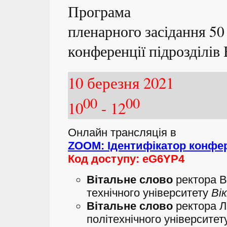
Програма
пленарного засідання 50
конференції
підрозділі
10 березня 2021
00
00
10
- 12
Онлайн трансляція в
ZOOM: Ідентифікатор конфере
Код доступу: eG6YP4
Вітальне слово
ректора В
технічного університету
Ві
Вітальне слово
ректора Л
політехнічного університе