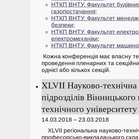
НТКП ВНТУ. Факультет будівниц
газопостачання
;
НТКП ВНТУ. Факультет
менеджм
безпеки
;
НТКП ВНТУ. Факультет електро
електромеханіки
;
НТКП ВНТУ. Факультет машино
Кожна конференція має власну тем
проведення пленарних та секційних
однієї або кількох секцій.
XLVII Науково-технічна
підрозділів Вінницького
технічного університету 
14.03.2018 – 23.03.2018
ХLVII регіональна науково-техні
професорсько-викладацького складу