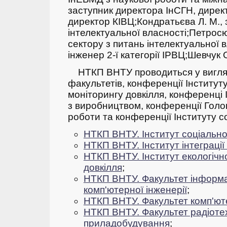
заступник директора ІнСГН, директ
директор КІВЦ;
Кондратьєва Л. М., 
інтелектуальної власності;
Петросюк
сектору з питань інтелектуальної в
інженер 2-ї категорії ІРВЦ;
Шевчук О
НТКП ВНТУ проводиться у вигляд
факультетів, конференції Інституту
моніторингу довкілля, конференці І
з виробництвом, конференції Голо
роботи та конференції Інституту с
НТКП ВНТУ. Інститут соціально
НТКП ВНТУ. Інститут інтеграці
НТКП ВНТУ. Інститут екологічно
довкілля
;
НТКП ВНТУ. Факультет інформа
комп'ютерної інженерії
;
НТКП ВНТУ. Факультет комп'ют
НТКП ВНТУ. Факультет радіотехн
приладобудування
;