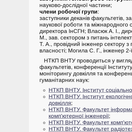
науково-дослідної частини;
члени робочої групи
:
заступники деканів факультетів, з
наукової роботи та міжнародного с
директора ІнСГН;
Власюк А. І., ди
М., зав. сектором з питань інтелек
Т. А., провідний інженер сектору з
власності;
Могила С. Г., інженер 2-ї
НТКП ВНТУ проводиться у вигляд
факультетів, конференції Інституту
моніторингу довкілля та конференц
гуманітарних наук:
НТКП ВНТУ. Інститут соціально
НТКП ВНТУ. Інститут екологічно
довкілля
;
НТКП ВНТУ. Факультет інформа
комп'ютерної інженерії
;
НТКП ВНТУ. Факультет комп'ют
НТКП ВНТУ. Факультет радіотехн