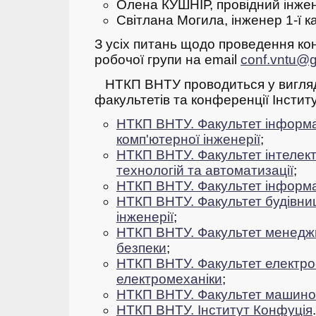
Олена КУШНІР, провідний інже
Світлана Могила, інженер 1-ї к
З усіх питань щодо проведення ко
робочої групи на email
conf.vntu@
НТКП ВНТУ проводиться у вигляд
факультетів та конференції Інсти
НТКП ВНТУ. Факультет інформа
комп'ютерної інженерії
;
НТКП ВНТУ. Факультет інтелек
технологій та автоматизації
;
НТКП ВНТУ. Факультет інформа
НТКП ВНТУ.
Фа
культет будівни
інженерії
;
НТКП ВНТУ. Факультет менеджм
безпеки
;
НТКП ВНТУ. Факультет електро
електромеханіки
;
НТКП ВНТУ. Факультет машино
НТКП ВНТУ. Інститут Конфуція
.