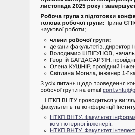
листопада 2025 року і завершуєт
Робоча група з підготовки конфе
голова робочої групи:
Ірина ЄПІ
наукової роботи;
члени робочої групи:
декани факультетів, директор 
Володимир ШПІГУНОВ, началь
Георгій БАГДАСАР'ЯН, провідн
Олена КУШНІР, провідний інже
Світлана Могила, інженер 1-ї к
З усіх питань щодо проведення ко
робочої групи на email
conf.vntu@
НТКП ВНТУ проводиться у вигляд
факультетів та конференції Інсти
НТКП ВНТУ. Факультет інформа
комп'ютерної інженерії
;
НТКП ВНТУ. Факультет інтелек