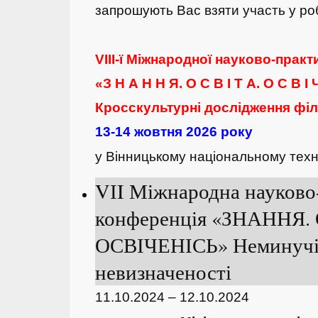
запрошують Вас взяти участь у ро
VIII-ї Міжнародної науково-практ
«З Н А Н Н Я. О С В І Т А. О С В І Ч
Кросскультурні дослідження філ
13-14 жовтня 2026 року
у Вінницькому національному техн
VІI Міжнародна науково
конференція «ЗНАННЯ.
ОСВІЧЕНІСЬ» Неминучі
невизначеності
11.10.2024 – 12.10.2024