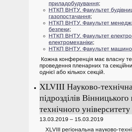
приладобудування
;
НТКП ВНТУ. Факультет будівниц
газопостачання
;
НТКП ВНТУ. Факультет
менеджм
безпеки
;
НТКП ВНТУ. Факультет електро
електромеханіки
;
НТКП ВНТУ. Факультет машино
Кожна конференція має власну тем
проведення пленарних та секційних
однієї або кількох секцій.
XLVIII Науково-технічн
підрозділів Вінницького
технічного університету 
13.03.2019 – 15.03.2019
ХLVIII регіональна науково-техн