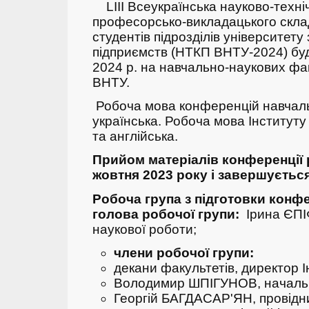
LIII
Всеукраїнська
науково-техні
професорсько-викладацького складу
студентів підрозділів університету
підприємств (НТКП ВНТУ-2024) бу
2024 р. на навчально-наукових фак
ВНТУ.
Робоча мова конференцій навчаль
українська. Робоча мова Інститут
та англійська.
Прийом матеріалів конференції 
жовтня 2023 року і завершується
Робоча група з підготовки конфе
голова робочої групи:
Ірина ЄПІ
наукової роботи;
члени робочої групи:
декани факультетів, директор 
Володимир ШПІГУНОВ, началь
Георгій БАГДАСАР'ЯН, провідн