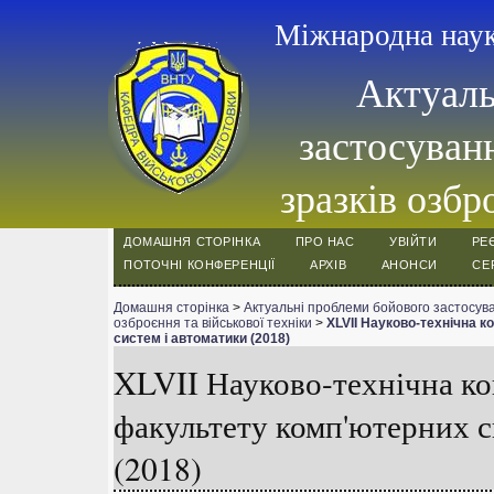
Міжнародна наук
Актуаль
застосуванн
зразків озбр
ДОМАШНЯ СТОРІНКА
ПРО НАС
УВІЙТИ
РЕ
ПОТОЧНІ КОНФЕРЕНЦІЇ
АРХІВ
АНОНСИ
СЕ
Домашня сторінка
>
Актуальні проблеми бойового застосуван
озброєння та військової техніки
>
XLVII Науково-технічна 
систем і автоматики (2018)
XLVII Науково-технічна к
факультету комп'ютерних с
(2018)