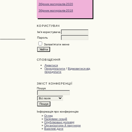
Збірник матеріалів-2020
Збірник матеріалів-2018
КОРИСТУВАЧ
Ім'я користувача
Пароль
Запам'ятати мене
СПОВІЩЕННЯ
Дивитися
Передплатити
/
Відмовитися від
передплати
ЗМІСТ КОНФЕРЕНЦІЇ
Пошук
Інформація про конференцію
»
Огляд
»
Напрямки секцій
»
Опубліковані доповіді
»
Організатори й партнери
»
Важливі дати