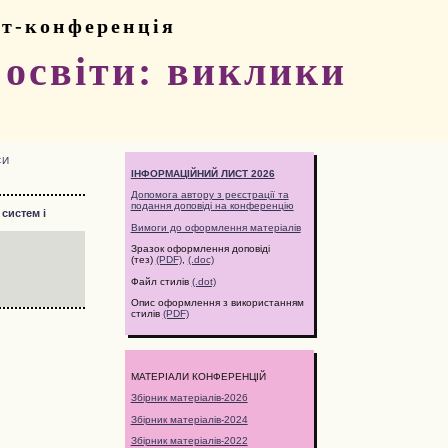
ет-конференція
освіти: виклики
СИ
ІНФОРМАЦІЙНИЙ ЛИСТ 2026
Допомога автору з реєстрації та
подання доповіді на конференцію
систем і
Вимоги до оформлення матеріалів
Зразок оформлення доповіді
(тез)
(PDF)
,
(.doc)
Файл стилів
(.dot)
Опис оформлення з використанням
стилів
(PDF)
МАТЕРІАЛИ КОНФЕРЕНЦІЙ
Збірник матеріалів-2026
Збірник матеріалів-2024
Збірник матеріалів-2022