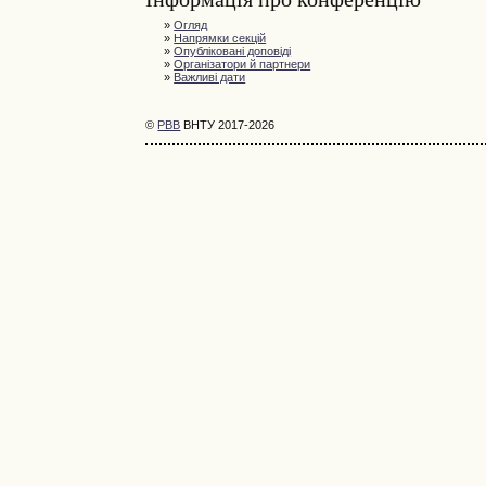
»
Огляд
»
Напрямки секцій
»
Опубліковані доповіді
»
Організатори й партнери
»
Важливі дати
©
РВВ
ВНТУ 2017-2026