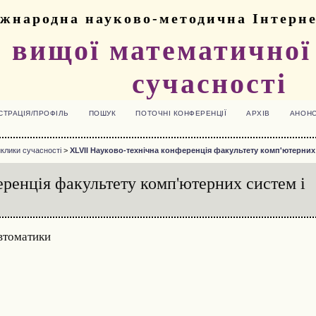
жнародна науково-методична Інтерн
 вищої математичної 
сучасності
СТРАЦІЯ/ПРОФІЛЬ
ПОШУК
ПОТОЧНІ КОНФЕРЕНЦІЇ
АРХІВ
АНОН
клики сучасності
>
XLVII Науково-технічна конференція факультету комп'ютерних 
ренція факультету комп'ютерних систем і
автоматики