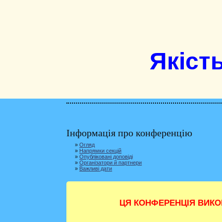
Якість
Інформація про конференцію
»
Огляд
»
Напрямки секцій
»
Опубліковані доповіді
»
Організатори й партнери
»
Важливі дати
ЦЯ КОНФЕРЕНЦІЯ ВИКО