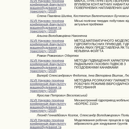
XLVII Науково-технічна
МІКРОСТРУКТУРНІ ПЕРЕТВОРЕННЯ
конференція факультету
ВПЛИВОМ КОНТАКТНИХ НАВАНТА
машинобудування та
ПОВЕРХНЕВИХ НАПЛАВЛЕНИХ ША
транспорту (2018)
Олена Павлівна Шиліна, Костянтин Валентинович Бучковсь
XLVII Науково-технічна
Міські полігони твердих побутових від
конференція факультету
актуальні проблеми
машинобудування та
транспорту (2018)
Альона Володимирівна Наконечна
XLVII Науково-технічна
МЕТОД МАТЕМАТИЧНОГО МОДЕЛ
конференція факультету
ГІДРОІМПУЛЬСНИХ ПРИВОДІВ, ГІД
машинобудування та
ЛАНКА ЯКИХ ПРЕДСТАВЛЕНА ЯК ТІ
транспорту (2018)
КЕЛЬВІНА-ФОЙГТА
Роман Романович Обертюх
XLVII Науково-технічна
МЕТОДИ ПІДВИЩЕННЯ ХАРАКТЕРИ
конференція факультету
РАДІАЛЬНИХ ГАЗОВИХ ПІДВІСІВ З
машинобудування та
ПОЗДОВЖНІМИ КАНАВКАМИ
транспорту (2018)
Валерій Олександрович Федотов, Інна Вікторівна Віштак, Лю
XLVII Науково-технічна
МЕТОДИКА РОЗРАХУНКУ ПАРАМЕТР
конференція факультету
РОБОЧИХ РЕЖИМІВ ВІБРОУДАРНО
машинобудування та
ПРЕСУВАННЯ
транспорту (2018)
Ярослав Петрович Веселовський
XLVII Науково-технічна
Механотронний гідропривод мобільн
конференція факультету
«БОРЕКС 2102»
машинобудування та
транспорту (2018)
Леонід Геннадійович Козлов, Олександр Володимирович Полі
XLVII Науково-технічна
Моделювання робочих процесів в гідр
конференція факультету
вібромолота для зондування ґрунтів
машинобудування та