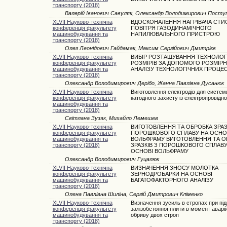
транспорту (2018)
Валерій Іванович Савуляк, Олександр Володимирович Посту
XLVII Науково-технічна
ВДОСКОНАЛЕННЯ НАГРІВАЧА СТИ
конференція факультету
ПОВІТРЯ ГАЗОДИНАМІЧНОГО
машинобудування та
НАПИЛЮВАЛЬНОГО ПРИСТРОЮ
транспорту (2018)
Олег Леонідович Гайдамак, Максим Сергійович Дмитрієв
XLVII Науково-технічна
ВИБІР РОЗТАШУВАННЯ ТЕХНОЛОГ
конференція факультету
РОЗМІРІВ ЗА ДОПОМОГО РОЗМІР
машинобудування та
АНАЛІЗУ ТЕХНОЛОГІЧНИХ ПРОЦЕС
транспорту (2018)
Олександр Володимирович Дерібо, Жанна Павлівна Дусанюк
XLVII Науково-технічна
Виготовлення електродів для систем
конференція факультету
катодного захисту із електропровідно
машинобудування та
транспорту (2018)
Світлана Зузяк, Михайло Лемешев
XLVII Науково-технічна
ВИГОТОВЛЕННЯ ТА ОБРОБКА ЗРАЗ
конференція факультету
ПОРОШКОВОГО СПЛАВУ НА ОСНО
машинобудування та
ВОЛЬФРАМУ ВИГОТОВЛЕННЯ ТА О
транспорту (2018)
ЗРАЗКІВ З ПОРОШКОВОГО СПЛАВУ
ОСНОВІ ВОЛЬФРАМУ
Олександр Володимирович Гуцалюк
XLVII Науково-технічна
ВИЗНАЧЕННЯ ЗНОСУ МОЛОТКА
конференція факультету
ЗЕРНОДРОБАРКИ НА ОСНОВІ
машинобудування та
БАГАТОФАКТОРНОГО АНАЛІЗУ
транспорту (2018)
Олена Павлівна Шиліна, Сергій Дмитрович Кліменко
XLVII Науково-технічна
Визначення зусиль в стропах при під
конференція факультету
залізобетонної плити в момент аварі
машинобудування та
обриву двох строп
транспорту (2018)