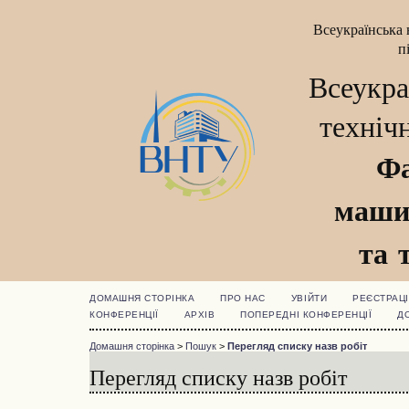
Всеукраїнська 
п
Всеукра
техніч
Фа
маши
та 
ДОМАШНЯ СТОРІНКА
ПРО НАС
УВІЙТИ
РЕЄСТРАЦІ
КОНФЕРЕНЦІЇ
АРХІВ
ПОПЕРЕДНІ КОНФЕРЕНЦІЇ
Д
Домашня сторінка
>
Пошук
>
Перегляд списку назв робіт
Перегляд списку назв робіт