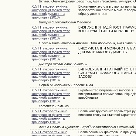
Віталій Олександрович Басістий, Ліза Леонідівна Гончарук,
XLVII Науково-технічна
Визначення зусиль в стропах при під
конференція факультету
залізобетонної плити в момент аварі
машинобудування та
обриву двох строп
транспорту (2018)
Валерій Олександрович Федотов
XLVII Науково-технічна
ВИЗНАЧЕННЯ НАДІЙНОСТІ ПАРАМЕ
конференція факультету
КОНСТРУКЦІЇ БАШТИ АТРАКЦІОНУ
машинобудування та
транспорту (2018)
Олексій Валентинович Архіпов, Віта Абрамович, Лілія Заба
XLVII Науково-технічна
ВИКОРИСТАННЯ МОКРОГО НАПЛА
конференція факультету
ДЛЯ ВАЛІВ МАЛОГО ДІАМЕТРУ
машинобудування та
транспорту (2018)
Дмитро Віталійович Бакалець
XLVII Науково-технічна
ВИПРОБУВАННЯ НА НАДІЙНІСТЬ Н
конференція факультету
СИСТЕМИ ПЛАВАЮЧОГО ТРАНСП
машинобудування та
ЗАСОБУ
транспорту (2018)
Сергій Миколайович Севостьянов
XLVII Науково-технічна
Виробництво будівельних виробів з
конференція факультету
використанням промислових відході
машинобудування та
виробництва
транспорту (2018)
Катерина Лемішко
XLVII Науково-технічна
Вплив конструктивних параметрів ру
конференція факультету
високого тиску на статичні характер
машинобудування та
транспорту (2018)
Жанна Павлівна Дусанюк, Сергій Володимирович Репінський
XLVII Науково-технічна
Вплив основних факторів на працезд
конференція факультету
товстолистових заготовок