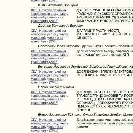
транспорту (2018)
Юлія Вікторівна Новицька
XLVII Науково-технічна
ДІАГНОСТУВАННЯ КЕРОВАНИХ МО
конференція факультету
КОЛІСНИХ СІЛЬСЬКОГОСПОДАРСЬ
машинобудування та
ТРАКТОРІВ ЗА АМПЛІТУДНО-ЧАСТ
транспорту (2018)
ФАЗО-ЧАСТОТНОЮ ХАРАКТЕРИСТ
Дмитро Вікторович Борисюк
XLVII Науково-технічна
ДІАГРАМИ ПЛАСТИЧНОСТІ
конференція факультету
МАЛОВУГЛЕЦЕВИХ СТАЛЕЙ ТИПУ G
машинобудування та
СВ-08Г2С
транспорту (2018)
Олександр Володимирович Грушко, Юлія Олегівна Слободян
XLVII Науково-технічна
Деякі особливості вибору раціональн
конференція факультету
експлуатації рухомого складу АТП
машинобудування та
транспорту (2018)
Вячеслав Йосипович Зелінський, Володимир Анатолійович К
XLVII Науково-технічна
ДОСЛІДЖЕННІ ВПЛИВУ ЕЛЕКТРОІ
конференція факультету
ОБРОБКИ НА ВЛАСТИВОСТІ СТАЛ
машинобудування та
транспорту (2018)
Олена Павлівна Шиліна
XLVII Науково-технічна
ДОСЛІДЖЕННЯ ІНТЕНСИВНОСТІ Р
конференція факультету
ТРАНСПОРТНИХ ЗАСОБІВ ТА РОЗ
машинобудування та
РЕКОМЕНДАЦІЙ ПО ВДОСКОНАЛЕ
транспорту (2018)
ОРГАНІЗАЦІЇ ДОРОЖНЬОГО РУХУ 
ПЕРЕХРЕСТЯХ ВУЛИЦІ ЗАМОСТЯНС
ВІННИЦІ
Віктор Вікторович Біліченко, Ольга Василівна Цимбал, Мак
XLVII Науково-технічна
Дослідження величини припусків, ви
конференція факультету
розмірним аналізом та за нормативн
машинобудування та
даними
транспорту (2018)