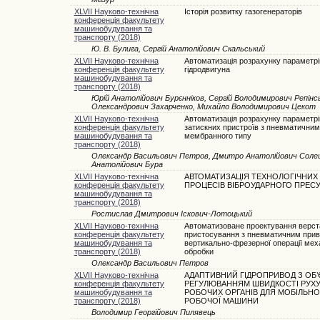
XLVII Науково-технічна
Історія розвитку газогенераторів
конференція факультету
машинобудування та
транспорту (2018)
Ю. В. Булига, Сергій Анатолійович Скальський
XLVII Науково-технічна
Автоматизація розрахунку параметрі
конференція факультету
гідродвигуна
машинобудування та
транспорту (2018)
Юрій Анатолійович Бурєнніков, Сергій Володимирович Репін
Олександрович Захарченко, Михайло Володимирович Цекот
XLVII Науково-технічна
Автоматизація розрахунку параметрі
конференція факультету
затискних пристроїв з пневматични
машинобудування та
мембранного типу
транспорту (2018)
Олександр Васильович Петров, Дмитро Анатолійович Солець
Анатолійович Бура
XLVII Науково-технічна
АВТОМАТИЗАЦІЯ ТЕХНОЛОГІЧНИХ
конференція факультету
ПРОЦЕСІВ ВІБРОУДАРНОГО ПРЕС
машинобудування та
транспорту (2018)
Ростислав Дмитрович Іскович-Лотоцький
XLVII Науково-технічна
Автоматизоване проектування верст
конференція факультету
пристосування з пневматичним при
машинобудування та
вертикально-фрезерної операції меха
транспорту (2018)
обробки
Олександр Васильович Петров
XLVII Науково-технічна
АДАПТИВНИЙ ГІДРОПРИВОД З ОБ
конференція факультету
РЕГУЛЮВАННЯМ ШВИДКОСТІ РУХ
машинобудування та
РОБОЧИХ ОРГАНІВ ДЛЯ МОБІЛЬНО
транспорту (2018)
РОБОЧОЇ МАШИНИ
Володимир Георгійович Пилявець