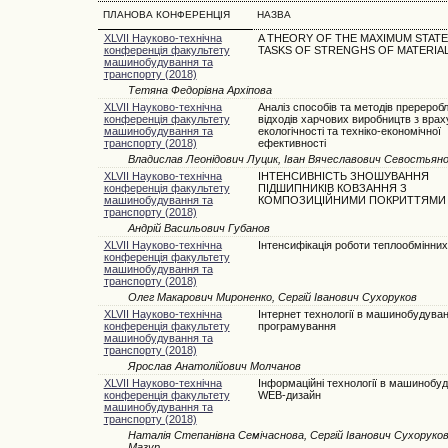
ПЛАНОВА КОНФЕРЕНЦІЯ
НАЗВА
XLVII Науково-технічна
A THEORY OF THE MAXIMUM STATES
конференція факультету
TASKS OF STRENGHS OF MATERIA
машинобудування та
транспорту (2018)
Тетяна Федорівна Архіпова
XLVII Науково-технічна
Aналіз способів та методів пререроб
конференція факультету
відходів харчових виробництв з врах
машинобудування та
екологічності та техніко-економічної
транспорту (2018)
ефективності
Владислав Леонідович Луцик, Іван Вячеславович Севостьян
XLVII Науково-технічна
ІНТЕНСИВНІСТЬ ЗНОШУВАННЯ
конференція факультету
ПІДШИПНИКІВ КОВЗАННЯ З
машинобудування та
КОМПОЗИЦІЙНИМИ ПОКРИТТЯМИ
транспорту (2018)
Андрій Васильович Губанов
XLVII Науково-технічна
Інтенсифікація роботи теплообмінних
конференція факультету
машинобудування та
транспорту (2018)
Олег Макарович Мироненко, Сергій Іванович Сухоруков
XLVII Науково-технічна
Інтернет технології в машинобудуван
конференція факультету
програмування
машинобудування та
транспорту (2018)
Ярослав Анатолійович Молчанов
XLVII Науково-технічна
Інформаційні технології в машинобуд
конференція факультету
WEB-дизайн
машинобудування та
транспорту (2018)
Наталія Степанівна Семічаснова, Сергій Іванович Сухоруков
Мазур