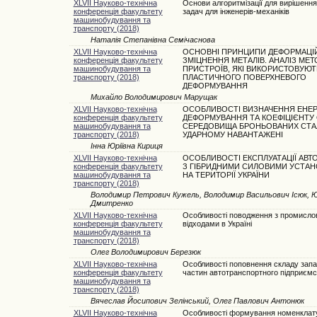
XLVII Науково-технічна
Основи алгоритмізації для вирішення
конференція факультету
задач для інженерів-механіків
машинобудування та
транспорту (2018)
Наталія Степанівна Семічаснова
XLVII Науково-технічна
ОСНОВНІ ПРИНЦИПИ ДЕФОРМАЦІ
конференція факультету
ЗМІЦНЕННЯ МЕТАЛІВ. АНАЛІЗ МЕТ
машинобудування та
ПРИСТРОЇВ, ЯКІ ВИКОРИСТОВУЮТ
транспорту (2018)
ПЛАСТИЧНОГО ПОВЕРХНЕВОГО
ДЕФОРМУВАННЯ
Михайло Володимирович Марущак
XLVII Науково-технічна
ОСОБЛИВОСТІ ВИЗНАЧЕННЯ ЕНЕРГ
конференція факультету
ДЕФОРМУВАННЯ ТА КОЕФІЦІЄНТУ
машинобудування та
СЕРЕДОВИЩА БРОНЬОВАНИХ СТА
транспорту (2018)
УДАРНОМУ НАВАНТАЖЕНІ
Інна Юріївна Кириця
XLVII Науково-технічна
ОСОБЛИВОСТІ ЕКСПЛУАТАЦІЇ АВТ
конференція факультету
З ГІБРИДНИМИ СИЛОВИМИ УСТА
машинобудування та
НА ТЕРИТОРІЇ УКРАЇНИ
транспорту (2018)
Володимир Петрович Кужель, Володимир Васильович Ісюк, Ю
Дмитренко
XLVII Науково-технічна
Особливості поводження з промисл
конференція факультету
відходами в Україні
машинобудування та
транспорту (2018)
Олег Володимирович Березюк
XLVII Науково-технічна
Особливості поповнення складу зап
конференція факультету
частин автотранспортного підприємс
машинобудування та
транспорту (2018)
Вячеслав Йосипович Зелінський, Олег Павлович Антонюк
XLVII Науково-технічна
Особливості формування номенклат