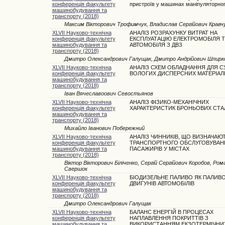
конференція факультету
пристроїв у машинах маніпуляторног
машинобудування та
транспорту (2018)
Максим Вікторович Трофимчук, Владислав Сергійович Кравч
XLVII Науково-технічна
АНАЛІЗ РОЗРАХУНКУ ВИТРАТ НА
конференція факультету
ЕКСПЛУАТАЦІЮ ЕЛЕКТРОМОБІЛЯ Т
машинобудування та
АВТОМОБІЛЯ З ДВЗ
транспорту (2018)
Дмитро Олександрович Галущак, Дмитро Андрійович Шпирк
XLVII Науково-технічна
АНАЛІЗ СХЕМ ОБЛАДНАННЯ ДЛЯ С
конференція факультету
ВОЛОГИХ ДИСПЕРСНИХ МАТЕРІАЛ
машинобудування та
транспорту (2018)
Іван Вячеславоович Севостьянов
XLVII Науково-технічна
АНАЛІЗ ФІЗИКО-МЕХАНІЧНИХ
конференція факультету
ХАРАКТЕРИСТИК БРОНЬОВИХ СТА
машинобудування та
транспорту (2018)
Михайло Іванович Побережний
XLVII Науково-технічна
АНАЛІЗ ЧИННИКІВ, ЩО ВИЗНАЧАЮТ
конференція факультету
ТРАНСПОРТНОГО ОБСЛУГОВУВАН
машинобудування та
ПАСАЖИРІВ У МІСТАХ
транспорту (2018)
Віктор Вікторович Біліченко, Сергій Сергійович Коробов, Ро
Свершок
XLVII Науково-технічна
БІОДИЗЕЛЬНЕ ПАЛИВО ЯК ПАЛИВО
конференція факультету
ДВИГУНІВ АВТОМОБІЛІВ
машинобудування та
транспорту (2018)
Дмитро Олександрович Галущак
XLVII Науково-технічна
БАЛАНС ЕНЕРГІЙ В ПРОЦЕСАХ
конференція факультету
НАПЛАВЛЕННЯ ПОКРИТТІВ З
машинобудування та
ВИКОРИСТАННЯМ ЕКЗОТЕРМІЧНИХ