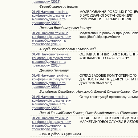
транспорту (2018)
Євгеній Іванович Івашко
XLVII Науково-технічна
МОДЕЛЮВАННЯ РОБОЧИХ ПРОЦЕС
конференція факультету
ВІБРОУДАРНОЇ УСТАНОВКИ ДЛЯ
машинобудування та
РУЙНУВАННЯ ГІРСЬКИХ ПОРІД
транспорту (2018)
Ярослав Володимирович Іванчук
XLVII Науково-технічна
Моделювання робочих процесів навіс
конференція факультету
інерційної вібротрамбовки
машинобудування та
транспорту (2018)
Андрій Владиславович Козловський
XLVII Науково-технічна
ОБЛАДНАННЯ ДЛЯ ВИГОТОВЛЕНН
конференція факультету
АВТОКЛАВНОГО ГАЗОБЕТОНУ
машинобудування та
транспорту (2018)
Дмитро Печениця
XLVII Науково-технічна
ОГЛЯД ЗАСОБІВ КОМП’ЮТЕРНОГО
конференція факультету
ДІАГНОСТУВАННЯ ДВИГУНІВ (НА П
машинобудування та
ДВИГУНА BMW М57)
транспорту (2018)
Володимир Сергійович Наляжний, Віталій Олександрович Ог
XLVII Науково-технічна
Огляд конструкцій врівноважувальни
конференція факультету
машинобудування та
транспорту (2018)
Леонід Геннадійович Козлов, Олег Володимирович Піонткевич
XLVII Науково-технічна
ОРГАНІЗАЦІЯ ЕФЕКТИВНОЇ ДІЯЛЬН
конференція факультету
МАРКЕТИНГОВОЇ СЛУЖБИ В АВТОБ
машинобудування та
транспорту (2018)
Юрій Юрійович Бурєнніков