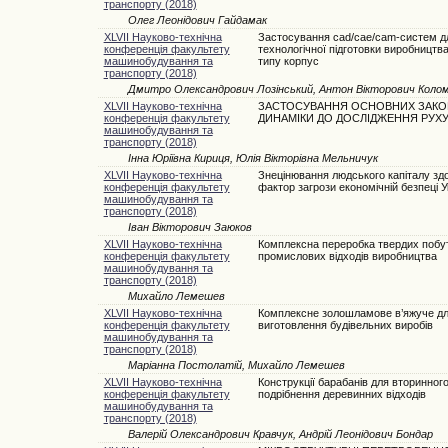
транспорту (2018)
Олег Леонідович Гайдамак
XLVII Науково-технічна
Застосування cad/cae/cam-систем д
конференція факультету
технологічної підготовки виробництв
машинобудування та
типу корпус
транспорту (2018)
Дмитро Олександрович Лозінський, Антон Вікторович Коломі
XLVII Науково-технічна
ЗАСТОСУВАННЯ ОСНОВНИХ ЗАКО
конференція факультету
ДИНАМІКИ ДО ДОСЛІДЖЕННЯ РУХУ
машинобудування та
транспорту (2018)
Інна Юріївна Кириця, Юлія Вікторівна Мельничук
XLVII Науково-технічна
Знецінювання людського капіталу здо
конференція факультету
фактор загрози економічній безпеці У
машинобудування та
транспорту (2018)
Іван Вікторович Заюков
XLVII Науково-технічна
Комплексна переробка твердих побу
конференція факультету
промислових відходів виробництва
машинобудування та
транспорту (2018)
Михайло Лемешев
XLVII Науково-технічна
Комплексне золошламове в’яжуче д
конференція факультету
виготовлення будівельних виробів
машинобудування та
транспорту (2018)
Маріанна Постолатій, Михайло Лемешев
XLVII Науково-технічна
Конструкції барабанів для вторинног
конференція факультету
подрібнення деревинних відходів
машинобудування та
транспорту (2018)
Валерій Олександрович Кравчук, Андрій Леонідович Бондар