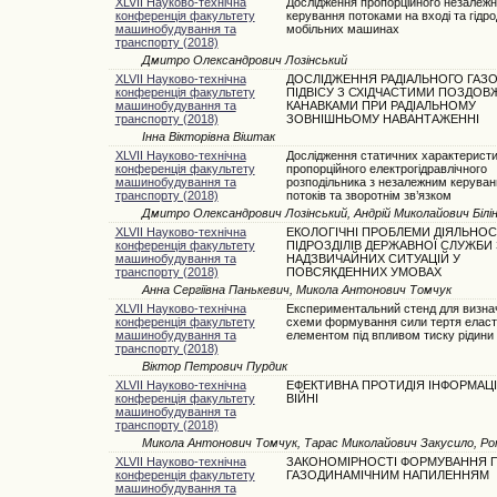
XLVII Науково-технічна
Дослідження пропорційного незалежн
конференція факультету
керування потоками на вході та гідро
машинобудування та
мобільних машинах
транспорту (2018)
Дмитро Олександрович Лозінський
XLVII Науково-технічна
ДОСЛІДЖЕННЯ РАДІАЛЬНОГО ГАЗ
конференція факультету
ПІДВІСУ З СХІДЧАСТИМИ ПОЗДОВ
машинобудування та
КАНАВКАМИ ПРИ РАДІАЛЬНОМУ
транспорту (2018)
ЗОВНІШНЬОМУ НАВАНТАЖЕННІ
Інна Вікторівна Віштак
XLVII Науково-технічна
Дослідження статичних характеристи
конференція факультету
пропорційного електрогідравлічного
машинобудування та
розподільника з незалежним керува
транспорту (2018)
потоків та зворотнім зв’язком
Дмитро Олександрович Лозінський, Андрій Миколайович Білі
XLVII Науково-технічна
ЕКОЛОГІЧНІ ПРОБЛЕМИ ДІЯЛЬНОС
конференція факультету
ПІДРОЗДІЛІВ ДЕРЖАВНОЇ СЛУЖБИ 
машинобудування та
НАДЗВИЧАЙНИХ СИТУАЦІЙ У
транспорту (2018)
ПОВСЯКДЕННИХ УМОВАХ
Анна Сергіївна Панькевич, Микола Антонович Томчук
XLVII Науково-технічна
Експериментальний стенд для визна
конференція факультету
схеми формування сили тертя елас
машинобудування та
елементом під впливом тиску рідини
транспорту (2018)
Віктор Петрович Пурдик
XLVII Науково-технічна
ЕФЕКТИВНА ПРОТИДІЯ ІНФОРМАЦІ
конференція факультету
ВІЙНІ
машинобудування та
транспорту (2018)
Микола Антонович Томчук, Тарас Миколайович Закусило, Ро
XLVII Науково-технічна
ЗАКОНОМІРНОСТІ ФОРМУВАННЯ 
конференція факультету
ГАЗОДИНАМІЧНИМ НАПИЛЕННЯМ
машинобудування та