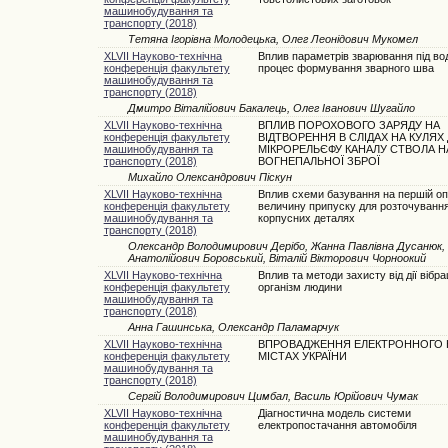
машинобудування та
транспорту (2018)
Тетяна Ігорівна Молодецька, Олег Леонідович Мукомел
XLVII Науково-технічна
Вплив параметрів зварювання під во
конференція факультету
процес формування зварного шва
машинобудування та
транспорту (2018)
Дмитро Віталійович Бакалець, Олег Іванович Шугайло
XLVII Науково-технічна
ВПЛИВ ПОРОХОВОГО ЗАРЯДУ НА
конференція факультету
ВІДТВОРЕННЯ В СЛІДАХ НА КУЛЯХ
машинобудування та
МІКРОРЕЛЬЄФУ КАНАЛУ СТВОЛА Н
транспорту (2018)
ВОГНЕПАЛЬНОЇ ЗБРОЇ
Михайло Олександрович Піскун
XLVII Науково-технічна
Вплив схеми базування на першій оп
конференція факультету
величину припуску для розточування
машинобудування та
корпусних деталях
транспорту (2018)
Олександр Володимирович Дерібо, Жанна Павлівна Дусанюк,
Анатолійович Боровський, Віталій Вікторович Чорноокий
XLVII Науково-технічна
Вплив та методи захисту від дії вібрац
конференція факультету
організм людини
машинобудування та
транспорту (2018)
Анна Гашинська, Олександр Паламарчук
XLVII Науково-технічна
ВПРОВАДЖЕННЯ ЕЛЕКТРОННОГО К
конференція факультету
МІСТАХ УКРАЇНИ
машинобудування та
транспорту (2018)
Сергій Володимирович Цимбал, Василь Юрійович Чумак
XLVII Науково-технічна
Діагностична модель системи
конференція факультету
електропостачання автомобіля
машинобудування та