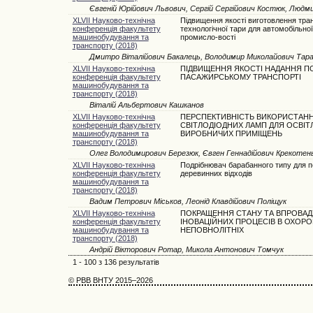
Євгеній Юрійович Львович, Сергій Сергійович Костюк, Людми
XLVII Науково-технічна
Підвищення якості виготовлення тра
конференція факультету
технологічної тари для автомобільної
машинобудування та
промисло-вості
транспорту (2018)
Дмитро Віталійович Бакалець, Володимир Миколайович Тар
XLVII Науково-технічна
ПІДВИЩЕННЯ ЯКОСТІ НАДАННЯ П
конференція факультету
ПАСАЖИРСЬКОМУ ТРАНСПОРТІ
машинобудування та
транспорту (2018)
Віталій Альбертович Кашканов
XLVII Науково-технічна
ПЕРСПЕКТИВНІСТЬ ВИКОРИСТАН
конференція факультету
СВІТЛОДІОДНИХ ЛАМП ДЛЯ ОСВІТ
машинобудування та
ВИРОБНИЧИХ ПРИМІЩЕНЬ
транспорту (2018)
Олег Володимирович Березюк, Євген Геннадійович Крекотен
XLVII Науково-технічна
Подрібнювач барабанного типу для 
конференція факультету
деревинних відходів
машинобудування та
транспорту (2018)
Вадим Петрович Міськов, Леонід Клавдійович Поліщук
XLVII Науково-технічна
ПОКРАЩЕННЯ СТАНУ ТА ВПРОВА
конференція факультету
ІНОВАЦІЙНИХ ПРОЦЕСІВ В ОХОРОН
машинобудування та
НЕПОВНОЛІТНІХ
транспорту (2018)
Андрій Вікторович Ротар, Микола Антонович Томчук
1 - 100 з 136 результатів
© РВВ ВНТУ 2015–2026