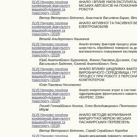
XLVII Науково-технічна
АНАЛІЗ І ВПЛИВ УМОВ ЕКСПЛУАТАЦ
конференція факультету
МІСЬКИХ АВТОБУСІВ НА ПОКАЗНИК
машинобудування та
РОБОТИ
транспорту (2018)
Віктор Вікторович Біліченко, Анастасія Василівна Баран, Ві
XLVII Науково-технічна
АНАЛІЗ АКТИВНОЇ ТА ПАСИВНОЇ Б
конференція факультету
ЕЛЕКТРОМОБІЛІВ
машинобудування та
транспорту (2018)
Віталій Альбертович Кашканов
XLVII Науково-технічна
Аналіз впливу факторів процесу різа
конференція факультету
шорсткість обробленої поверхні за 
машинобудування та
математичного планування експери
транспорту (2018)
Юрій Анатолійович Бурєнніков, Жанна Павлівна Дусанюк, Сер
Васильович Баденюк, Євгеній Анатолійович Лень
XLVII Науково-технічна
АНАЛІЗ ВПЛИВУ ШКІДЛИВИХ ФАКТО
конференція факультету
ВИРОБНИЧОГО СЕРЕДОВИЩА І ТР
машинобудування та
ПРОЦЕСУ ПРИ РОБОТІ З ПЕРСОН
транспорту (2018)
КОМП’ЮТЕРОМ
Юлія Павлівна Носковенко
XLVII Науково-технічна
Аналіз енергетичних втрат в системі
конференція факультету
гідроприводом фронтального навант
машинобудування та
«БОРЕКС 2206»
транспорту (2018)
Леонід Геннадійович Козлов, Олег Володимирович Піонткевич
Мбуїм
XLVII Науково-технічна
АНАЛІЗ МЕТОДІВ ФОРМУВАННЯ
конференція факультету
МАРШРУТНОЇ МЕРЕЖІ МІСЬКИХ
машинобудування та
ПАСАЖИРСЬКИХ ПЕРЕВЕЗЕНЬ
транспорту (2018)
Віктор Вікторович Біліченко, Сергій Сергійович Коробов
XLVII Науково-технічна
Аналіз механізмів повороту опорно-