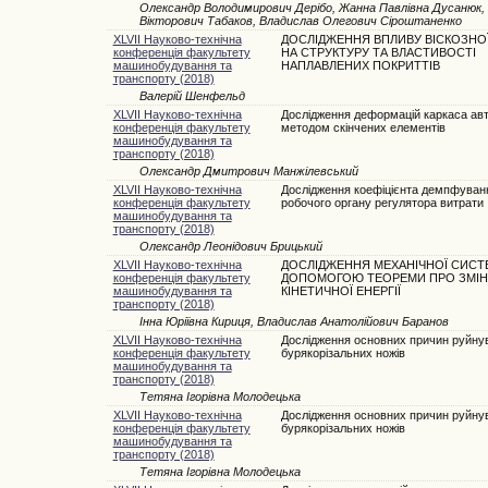
Олександр Володимирович Дерібо, Жанна Павлівна Дусанюк, 
Вікторович Табаков, Владислав Олегович Сіроштаненко
XLVII Науково-технічна
ДОСЛІДЖЕННЯ ВПЛИВУ ВІСКОЗНО
конференція факультету
НА СТРУКТУРУ ТА ВЛАСТИВОСТІ
машинобудування та
НАПЛАВЛЕНИХ ПОКРИТТІВ
транспорту (2018)
Валерій Шенфельд
XLVII Науково-технічна
Дослідження деформацій каркаса ав
конференція факультету
методом скінчених елементів
машинобудування та
транспорту (2018)
Олександр Дмитрович Манжілевський
XLVII Науково-технічна
Дослідження коефіцієнта демпфуван
конференція факультету
робочого органу регулятора витрати
машинобудування та
транспорту (2018)
Олександр Леонідович Брицький
XLVII Науково-технічна
ДОСЛІДЖЕННЯ МЕХАНІЧНОЇ СИСТ
конференція факультету
ДОПОМОГОЮ ТЕОРЕМИ ПРО ЗМІН
машинобудування та
КІНЕТИЧНОЇ ЕНЕРГІЇ
транспорту (2018)
Інна Юріївна Кириця, Владислав Анатолійович Баранов
XLVII Науково-технічна
Дослідження основних причин руйну
конференція факультету
бурякорізальних ножів
машинобудування та
транспорту (2018)
Тетяна Ігорівна Молодецька
XLVII Науково-технічна
Дослідження основних причин руйну
конференція факультету
бурякорізальних ножів
машинобудування та
транспорту (2018)
Тетяна Ігорівна Молодецька