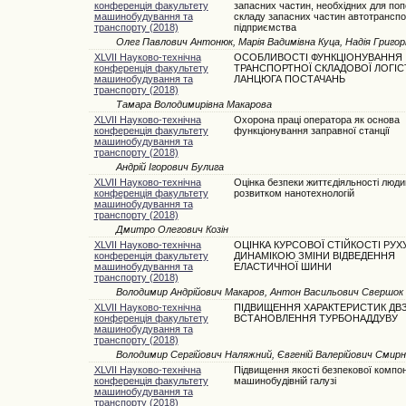
конференція факультету
запасних частин, необхідних для по
машинобудування та
складу запасних частин автотранспо
транспорту (2018)
підприємства
Олег Павлович Антонюк, Марія Вадимівна Куца, Надія Григор
XLVII Науково-технічна
ОСОБЛИВОСТІ ФУНКЦІОНУВАННЯ
конференція факультету
ТРАНСПОРТНОЇ СКЛАДОВОЇ ЛОГІ
машинобудування та
ЛАНЦЮГА ПОСТАЧАНЬ
транспорту (2018)
Тамара Володимирівна Макарова
XLVII Науково-технічна
Охорона праці оператора як основа
конференція факультету
функціонування заправної станції
машинобудування та
транспорту (2018)
Андрій Ігорович Булига
XLVII Науково-технічна
Оцінка безпеки життєдіяльності люди
конференція факультету
розвитком нанотехнологій
машинобудування та
транспорту (2018)
Дмитро Олегович Козін
XLVII Науково-технічна
ОЦІНКА КУРСОВОЇ СТІЙКОСТІ РУХ
конференція факультету
ДИНАМІКОЮ ЗМІНИ ВІДВЕДЕННЯ
машинобудування та
ЕЛАСТИЧНОЇ ШИНИ
транспорту (2018)
Володимир Андрійович Макаров, Антон Васильович Свершок
XLVII Науково-технічна
ПІДВИЩЕННЯ ХАРАКТЕРИСТИК ДВ
конференція факультету
ВСТАНОВЛЕННЯ ТУРБОНАДДУВУ
машинобудування та
транспорту (2018)
Володимир Сергійович Наляжний, Євгеній Валерійович Смир
XLVII Науково-технічна
Підвищення якості безпекової компо
конференція факультету
машинобудівній галузі
машинобудування та
транспорту (2018)