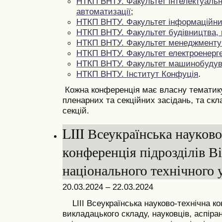
НТКП ВНТУ. Факультет інтелектуальн
автоматизації
;
НТКП ВНТУ. Факультет інформаційни
НТКП ВНТУ.
Фа
культет будівництва, 
НТКП ВНТУ. Факультет менеджменту 
НТКП ВНТУ. Факультет електроенерге
НТКП ВНТУ. Факультет машинобудув
НТКП ВНТУ. Інститут Конфуція
.
Кожна конференція має власну тематику,
пленарних та секційних засідань, та скла
секцій.
LIII Всеукраїнська науково
конференція підрозділів В
національного технічного 
20.03.2024 – 22.03.2024
LIII
Всеукраїнська
науково-технічна к
викладацького складу, науковців, аспіран