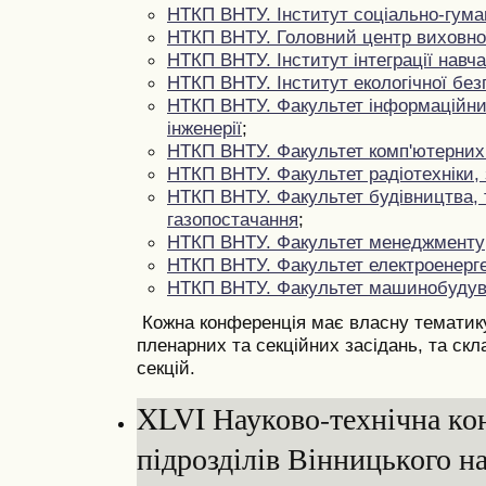
НТКП ВНТУ. Інститут соціально-гума
НТКП ВНТУ. Головний центр виховно
НТКП ВНТУ. Інститут інтеграції навч
НТКП ВНТУ. Інститут екологічної без
НТКП ВНТУ. Факультет інформаційних
інженерії
;
НТКП ВНТУ. Факультет комп'ютерних
НТКП ВНТУ. Факультет радіотехніки,
НТКП ВНТУ. Факультет будівництва, 
газопостачання
;
НТКП ВНТУ. Факультет менеджменту
НТКП ВНТУ. Факультет електроенерге
НТКП ВНТУ. Факультет машинобудува
Кожна конференція має власну тематику,
пленарних та секційних засідань, та скла
секцій.
XLVI Науково-технічна ко
підрозділів Вінницького н