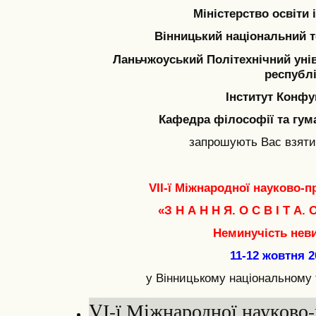
Міністерство освіти 
Вінницький національний т
Ланьчжоуський Політехнічний унів
республ
Інститут Конф
Кафедра філософії та гум
запрошують Вас взяти 
VII-ї Міжнародної науково-п
«З Н А Н Н Я. О С В І Т А. О
Неминучість нев
11-12 жовтня 2
у Вінницькому національному 
VІ-ї Міжнародної науково