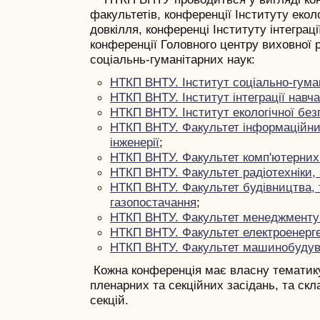
факультетів, конференції Інституту еколо
довкілля, конференці Інституту інтеграц
конференції Головного центру виховної 
соціальнь-гуманітарних наук:
НТКП ВНТУ. Інститут соціально-гума
НТКП ВНТУ. Інститут інтеграції навч
НТКП ВНТУ. Інститут екологічної без
НТКП ВНТУ. Факультет інформаційних
інженерії
;
НТКП ВНТУ. Факультет комп'ютерних
НТКП ВНТУ. Факультет радіотехніки,
НТКП ВНТУ. Факультет будівництва, 
газопостачання
;
НТКП ВНТУ. Факультет
менеджменту 
НТКП ВНТУ. Факультет електроенерге
НТКП ВНТУ. Факультет машинобудува
Кожна конференція має власну тематику,
пленарних та секційних засідань, та скла
секцій.