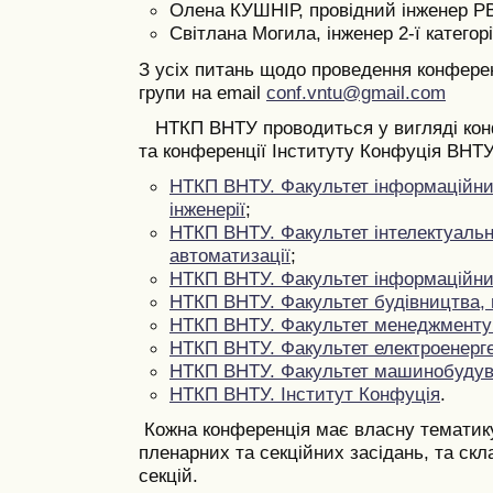
Олена КУШНІР, провідний інженер Р
Світлана Могила, інженер 2-ї категор
З усіх питань щодо проведення конфере
групи на email
conf.vntu@gmail.com
НТКП ВНТУ проводиться у вигляді конф
та конференції Інституту Конфуція ВНТУ
НТКП ВНТУ. Факультет інформаційних
інженерії
;
НТКП ВНТУ. Факультет інтелектуальн
автоматизації
;
НТКП ВНТУ. Факультет інформаційни
НТКП ВНТУ.
Фа
культет будівництва, 
НТКП ВНТУ. Факультет менеджменту 
НТКП ВНТУ. Факультет електроенерге
НТКП ВНТУ. Факультет машинобудув
НТКП ВНТУ. Інститут Конфуція
.
Кожна конференція має власну тематику,
пленарних та секційних засідань, та скла
секцій.