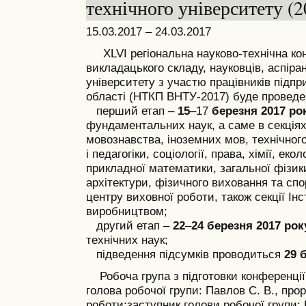
технічного університету (2
15.03.2017 – 24.03.2017
ХLVI регіональна науково-технічна ко
викладацького складу, науковців, аспіран
університету з участю працівників підпр
області (НТКП ВНТУ-2017) буде проведен
перший етап –
15
–17
березня 2017 ро
фундаментальних наук, а саме в секціях 
мовознавства, іноземних мов, технічного
і педагогіки, соціології, права, хімії, ек
прикладної математики, загальної фізики
архітектури, фізичного виховання та сп
центру виховної роботи, також секції Інс
виробництвом;
другий етап –
22
–
24
березня
2017 ро
технічних наук;
підведення підсумків проводиться
29 
Робоча група з підготовки конференції
голова робочої групи: Павлов С. В., прор
роботи;
заступник голови робочої групи: 