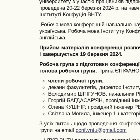
університету з участю працівників підп
проведена 20-22 березня 2024 р. на нав
Інституті Конфуція ВНТУ.
Робоча мова конференцій навчально-нау
українська. Робоча мова Інституту Конф
англійська.
Прийом матеріалів конференції розпоч
і завершується 19 березня 2024.
Робоча група з підготовки конференці
голова робочої групи:
Ірина ЄПІФАНОВА
члени робочої групи:
декани факультетів, директор Інсти
Володимир ШПІГУНОВ, начальник 
Георгій БАГДАСАР'ЯН, провідний ін
Олена КУШНІР, провідний інженер Р
Світлана Могила, інженер 1-ї категор
З усіх питань щодо проведення конфере
групи на email
conf.vntu@gmail.com