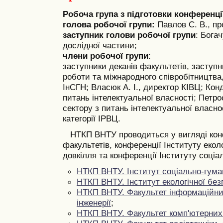
Робоча група з підготовки конференці
голова робочої групи:
Павлов С. В., пр
заступник голови робочої групи
: Богач
дослідної частини;
члени робочої групи
:
заступники деканів факультетів, заступ
роботи та міжнародного співробітництва
ІнСГН;
Власюк А. І., директор КІВЦ;
Конд
питань інтелектуальної власності;
Петрос
сектору з питань інтелектуальної власно
категорії ІРВЦ.
НТКП ВНТУ проводиться у вигляді кон
факультетів, конференції Інституту еколо
довкілля та конференції Інституту соціа
НТКП ВНТУ. Інститут соціально-гума
НТКП ВНТУ. Інститут екологічної без
НТКП ВНТУ. Факультет інформаційних
інженерії
;
НТКП ВНТУ. Факультет комп'ютерних