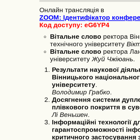
Онлайн трансляція в
ZOOM: Ідентифікатор конферен
Код доступу: eG6YP4
Вітальне слово
ректора Він
технічного університету
Вікт
Вітальне слово
ректора Лан
університету
Жуй Чжіюань
.
Результати наукової діяльн
Вінницького національног
університету
.
Володимир Грабко
.
Досягнення системи дупле
плівкового покриття в су
Лі Веньшен
.
Інформаційні технології 
гарантоспроможності інф
критичного застосування 