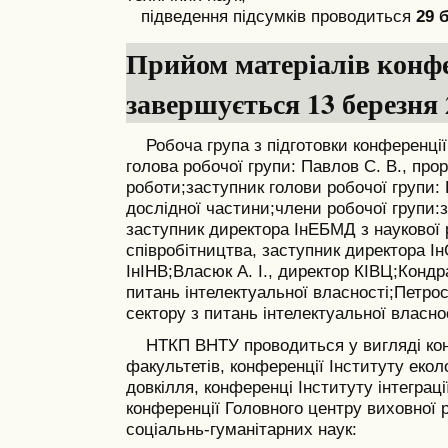
підведення підсумків проводиться
29 
Прийом матеріалів конфе
завершується 13 березня 
Робоча група з підготовки конференції
голова робочої групи: Павлов С. В., прор
роботи;
заступник голови робочої групи: 
дослідної частини;
члени робочої групи:
заступник директора ІнЕБМД з наукової 
співробітництва, заступник директора І
ІнІНВ;
Власюк А. І., директор КІВЦ;
Кондра
питань інтелектуальної власності;
Петрос
сектору з питань інтелектуальної власнос
НТКП ВНТУ проводиться у вигляді кон
факультетів, конференції Інституту еколо
довкілля, конференці Інституту інтеграц
конференції Головного центру виховної 
соціальнь-гуманітарних наук: