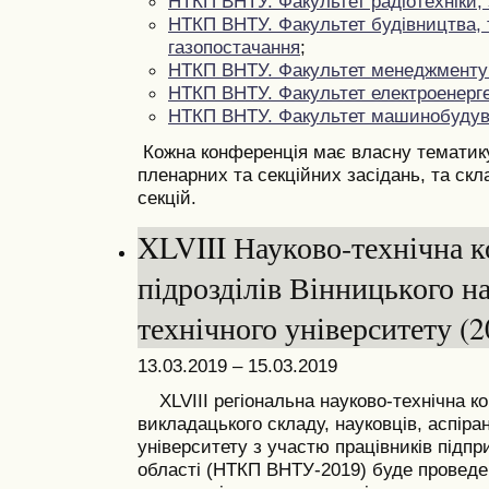
НТКП ВНТУ. Факультет радіотехніки,
НТКП ВНТУ. Факультет будівництва, 
газопостачання
;
НТКП ВНТУ. Факультет
менеджменту 
НТКП ВНТУ. Факультет електроенерге
НТКП ВНТУ. Факультет машинобудува
Кожна конференція має власну тематику,
пленарних та секційних засідань, та скла
секцій.
XLVIII Науково-технічна 
підрозділів Вінницького н
технічного університету (2
13.03.2019 – 15.03.2019
ХLVIII регіональна науково-технічна к
викладацького складу, науковців, аспіран
університету з участю працівників підпр
області (НТКП ВНТУ-2019) буде проведен