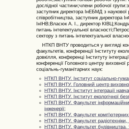
дослідної частини;
члени робочої групи:
заступник директора ІнЕБМД з наукової 
співробітництва, заступник директора І
ІнІНВ;
Власюк А. І., директор КІВЦ;
Кондра
питань інтелектуальної власності;
Петрос
сектору з питань інтелектуальної власнос
НТКП ВНТУ проводиться у вигляді кон
факультетів, конференції Інституту еколо
довкілля, конференці Інституту інтеграц
конференції Головного центру виховної 
соціальнь-гуманітарних наук:
НТКП ВНТУ. Інститут соціально-гума
НТКП ВНТУ. Головний центр виховно
НТКП ВНТУ. Інститут інтеграції навч
НТКП ВНТУ. Інститут екологічної без
НТКП ВНТУ. Факультет інформаційних
інженерії
;
НТКП ВНТУ. Факультет комп'ютерних
НТКП ВНТУ. Факультет радіотехніки,
НТКП ВНТУ. Факультет будівництва, 