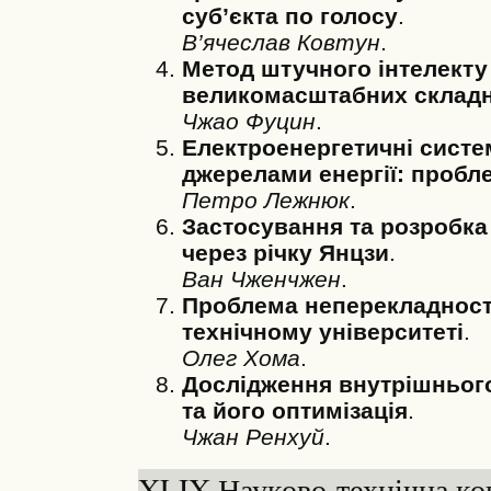
суб’єкта по голосу
.
В’ячеслав Ковтун
.
Метод штучного інтелекту
великомасштабних складн
Чжао Фуцин
.
Електроенергетичні сист
джерелами енергії: пробле
Петро Лежнюк
.
Застосування та розробка
через річку Янцзи
.
Ван Чженчжен
.
Проблема неперекладності
технічному університеті
.
Олег Хома
.
Дослідження внутрішньог
та його оптимізація
.
Чжан Ренхуй
.
XLIX Науково-технічна ко