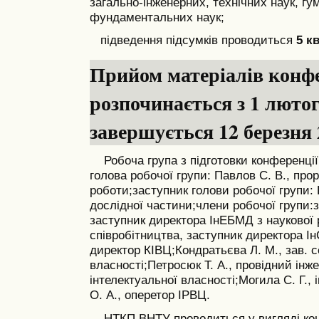
загально-інженерних, технічних наук, гу
фундаментальних наук;
підведення підсумків проводиться
5 к
Прийом матеріалів конфе
розпочинається з 1 лютог
завершується 12 березня 
Робоча група з підготовки конференції
голова робочої групи: Павлов С. В., прор
роботи;
заступник голови робочої групи: 
дослідної частини;
члени робочої групи:
заступник директора ІнЕБМД з наукової 
співробітництва, заступник директора Ін
директор КІВЦ;
Кондратьєва Л. М., зав. 
власності;
Петросюк Т. А., провідний інж
інтелектуальної власності;
Могила С. Г., 
О. А., оперетор ІРВЦ.
НТКП ВНТУ проводиться у вигляді кон