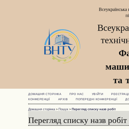
Всеукраїнська 
п
Всеукра
техніч
Фа
маши
та 
ДОМАШНЯ СТОРІНКА
ПРО НАС
УВІЙТИ
РЕЄСТРАЦІ
КОНФЕРЕНЦІЇ
АРХІВ
ПОПЕРЕДНІ КОНФЕРЕНЦІЇ
Д
Домашня сторінка
>
Пошук
>
Перегляд списку назв робіт
Перегляд списку назв робіт