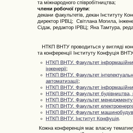
та міжнародного співробітництва;
члени робочої групи
:
декани факультетів, декан Інституту К
директор ІРВЦ;
Світлана Могила, інженер
Сідак, редактор ІРВЦ;
Яна Тамтура, реда
НТКП ВНТУ проводиться у вигляді конф
та конференції Інституту Конфуція ВНТУ
НТКП ВНТУ. Факультет інформаційних
інженерії
;
НТКП ВНТУ. Факультет інтелектуальн
автоматизації
;
НТКП ВНТУ. Факультет інформаційни
НТКП ВНТУ.
Фа
культет будівництва, 
НТКП ВНТУ. Факультет менеджменту 
НТКП ВНТУ. Факультет електроенерге
НТКП ВНТУ. Факультет машинобудув
НТКП ВНТУ. Інститут Конфуція
.
Кожна конференція має власну тематику,