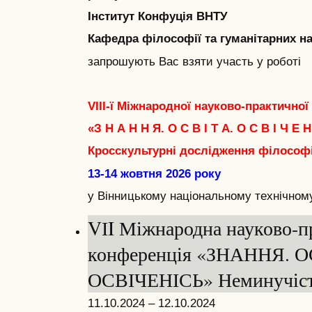
Інститут Конфуція ВНТУ
Кафедра філософії та гуманітарних н
запрошують Вас взяти участь у роботі
VIII-ї Міжнародної науково-практичної
«З Н А Н Н Я. О С В І Т А. О С В І Ч Е Н
Кросскультурні дослідження філософі
13-14 жовтня 2026 року
у Вінницькому національному технічному
VІI Міжнародна науково-п
конференція «ЗНАННЯ. О
ОСВІЧЕНІСЬ» Неминучість
11.10.2024 – 12.10.2024