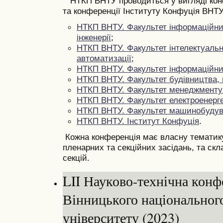
НТКП ВНТУ проводиться у вигляді конф
та конференції Інституту Конфуція ВНТУ
НТКП ВНТУ. Факультет інформаційних
інженерії
;
НТКП ВНТУ. Факультет інтелектуальн
автоматизації
;
НТКП ВНТУ. Факультет інформаційни
НТКП ВНТУ.
Фа
культет будівництва, 
НТКП ВНТУ. Факультет менеджменту 
НТКП ВНТУ. Факультет електроенерге
НТКП ВНТУ. Факультет машинобудув
НТКП ВНТУ. Інститут Конфуція
.
Кожна конференція має власну тематику,
пленарних та секційних засідань, та скла
секцій.
LII Науково-технічна конф
Вінницького національног
університету (2023)