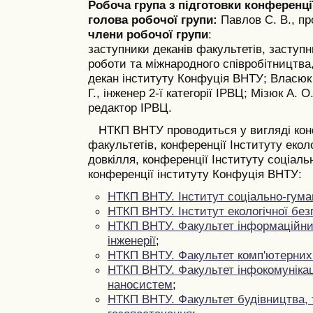
Робоча група з підготовки конференці
голова робочої групи:
Павлов С. В., пр
члени робочої групи
:
заступники деканів факультетів, заступ
роботи та міжнародного співробітництва
декан інституту Конфуція ВНТУ;
Власюк 
Г., інженер 2-ї категорії ІРВЦ;
Мізюк А. О
редактор ІРВЦ.
НТКП ВНТУ проводиться у вигляді кон
факультетів, конференції Інституту екол
довкілля, конференції Інституту соціаль
конференції інституту Конфуція ВНТУ:
НТКП ВНТУ. Інститут соціально-гума
НТКП ВНТУ. Інститут екологічної без
НТКП ВНТУ. Факультет інформаційних
інженерії
;
НТКП ВНТУ. Факультет комп'ютерних
НТКП ВНТУ. Факультет інфокомунікаці
наносистем
;
НТКП ВНТУ. Факультет будівництва, 