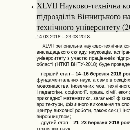
XLVII Науково-технічна к
підрозділів Вінницького н
технічного університету (2
14.03.2018 – 23.03.2018
ХLVII регіональна науково-технічна ко
викладацького складу, науковців, аспіран
університету з участю працівників підпр
області (НТКП ВНТУ-2018) буде проведен
перший етап –
14
–
16
березня 2018 ро
фундаментальних наук, а саме в секціях 
мовознавства, іноземних мов, технічного
і педагогіки, соціології, права, хімії, ек
прикладної математики, загальної фізики
архітектури, фізичного виховання та сп
центру виховної роботи, також секції Інс
виробництвом;
другий етап –
21
–
23
березня
2018 ро
технічних наук;