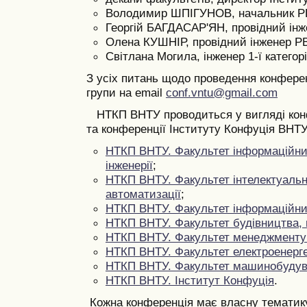
Володимир ШПІГУНОВ, начальник 
Георгій БАГДАСАР'ЯН, провідний ін
Олена КУШНІР, провідний інженер Р
Світлана Могила, інженер 1-ї категор
З усіх питань щодо проведення конфере
групи на email
conf.vntu@gmail.com
НТКП ВНТУ проводиться у вигляді конф
та конференції Інституту Конфуція ВНТУ
НТКП ВНТУ. Факультет інформаційних
інженерії
;
НТКП ВНТУ. Факультет інтелектуальн
автоматизації
;
НТКП ВНТУ. Факультет інформаційни
НТКП ВНТУ.
Фа
культет будівництва, 
НТКП ВНТУ. Факультет менеджменту 
НТКП ВНТУ. Факультет електроенерге
НТКП ВНТУ. Факультет машинобудув
НТКП ВНТУ. Інститут Конфуція
.
Кожна конференція має власну тематику,