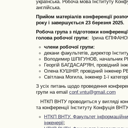
українська. Робоча мова Інституту Конф
англійська.
Прийом матеріалів конференції розпо
року і завершується 23 березня 2025.
Робоча група з підготовки конференці
голова робочої групи:
Ірина ЄПІФАНОВА
члени робочої групи:
декани факультетів, директор Інсти
Володимир ШПІГУНОВ, начальник 
Георгій БАГДАСАР'ЯН, провідний ін
Олена КУШНІР, провідний інженер Р
Світлана Могила, інженер 1-ї категор
З усіх питань щодо проведення конфере
групи на email
conf.vntu@gmail.com
НТКП ВНТУ проводиться у вигляді конф
та конференції Інституту Конфуція ВНТУ
НТКП ВНТУ. Факультет інформаційних
інженерії
;