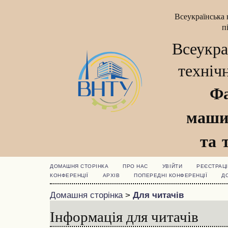
Всеукраїнська 
п
Всеукра
техніч
Фа
маши
та 
ДОМАШНЯ СТОРІНКА
ПРО НАС
УВІЙТИ
РЕЄСТРАЦІ
КОНФЕРЕНЦІЇ
АРХІВ
ПОПЕРЕДНІ КОНФЕРЕНЦІЇ
Д
Домашня сторінка
>
Для читачів
Інформація для читачів