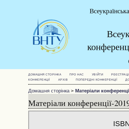
Всеукраїнська
Всеук
конферен
ДОМАШНЯ СТОРІНКА
ПРО НАС
УВІЙТИ
РЕЄСТРАЦІ
КОНФЕРЕНЦІЇ
АРХІВ
ПОПЕРЕДНІ КОНФЕРЕНЦІЇ
Д
Домашня сторінка
>
Матеріали конференці
Матеріали конференції-201
ISBN