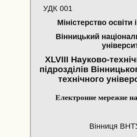
УДК 001
Міністерство освіти 
Вінницький націонал
універси
XLVIII Науково-техні
підрозділів Вінницько
технічного універ
Електронне мережне н
Вінниця ВНТ