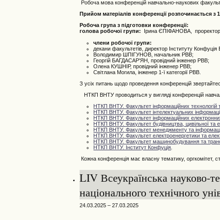
Робоча мова конференцій навчально-наукових факультет
Прийом матеріалів конференції розпочинається з 17
Робоча група з підготовки конференції:
голова робочої групи:
Ірина ЄПІФАНОВА, проректор 
члени робочої групи:
декани факультетів, директор Інституту Конфуція
Володимир ШПІГУНОВ, начальник РВВ;
Георгій БАГДАСАР'ЯН, провідний інженер РВВ;
Олена КУШНІР, провідний інженер РВВ;
Світлана Могила, інженер 1-ї категорії РВВ.
З усіх питань щодо проведення конференцій звертайтес
НТКП ВНТУ проводиться у вигляді конференцій навчаль
НТКП ВНТУ. Факультет інформаційних технологій т
НТКП ВНТУ. Факультет інтелектуальних інформацій
НТКП ВНТУ. Факультет інформаційних електронни
НТКП ВНТУ.
Фа
культет будівництва, цивільної та е
НТКП ВНТУ. Факультет менеджменту та інформаці
НТКП ВНТУ. Факультет електроенергетики та елек
НТКП ВНТУ. Факультет машинобудування та тран
НТКП ВНТУ. Інститут Конфуція
.
Кожна конференція має власну тематику, оргкомітет, стр
LIV Всеукраїнська науково-те
національного технічного уні
24.03.2025 – 27.03.2025