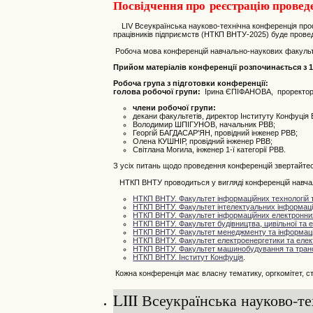
Посвідчення про реєстрацію проведе
LIV Всеукраїнська науково-технічна конференція профес
працівників підприємств (НТКП ВНТУ-2025) буде провед
Робоча мова конференцій навчально-наукових факультет
Прийом матеріалів конференції розпочинається з 15
Робоча група з підготовки конференції:
голова робочої групи:
Ірина ЄПІФАНОВА, проректор 
члени робочої групи:
декани факультетів, директор Інституту Конфуція
Володимир ШПІГУНОВ, начальник РВВ;
Георгій БАГДАСАР'ЯН, провідний інженер РВВ;
Олена КУШНІР, провідний інженер РВВ;
Світлана Могила, інженер 1-ї категорії РВВ.
З усіх питань щодо проведення конференцій звертайтес
НТКП ВНТУ проводиться у вигляді конференцій навчаль
НТКП ВНТУ. Факультет інформаційних технологій т
НТКП ВНТУ. Факультет інтелектуальних інформацій
НТКП ВНТУ. Факультет інформаційних електронни
НТКП ВНТУ.
Фа
культет будівництва, цивільної та е
НТКП ВНТУ. Факультет менеджменту та інформаці
НТКП ВНТУ. Факультет електроенергетики та елек
НТКП ВНТУ. Факультет машинобудування та тран
НТКП ВНТУ. Інститут Конфуція
.
Кожна конференція має власну тематику, оргкомітет, стр
LIII Всеукраїнська науково-т