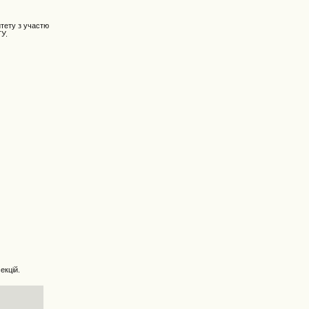
итету з участю
ТУ.
екцій.