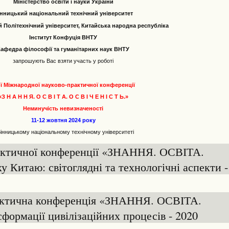
Міністерство освіти і науки України
нницький національний технічний університет
 Політехнічний університет, Китайська народна республіка
Інститут Конфуція ВНТУ
Кафедра філософії та гуманітарних наук ВНТУ
запрошують Вас взяти участь у роботі
I-ї Міжнародної науково-практичної конференції
«З Н А Н Н Я. О С В І Т А. О С В І Ч Е Н І С Т Ь.»
Неминучість невизначеності
11-12 жовтня 2024 року
Вінницькому національному технічному університеті
рактичної конференції «ЗНАННЯ. ОСВІТА.
Китаю: світоглядні та технологічні аспекти -
актична конференція «ЗНАННЯ. ОСВІТА.
ормації цивілізаційних процесів - 2020