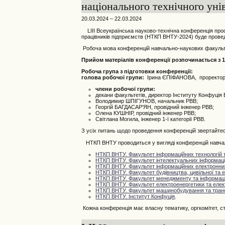
національного технічного уні
20.03.2024 – 22.03.2024
LIII
Всеукраїнська
науково-технічна конференція профе
працівників підприємств (НТКП ВНТУ-2024) буде провед
Робоча мова конференцій навчально-наукових факультет
Прийом матеріалів конференції розпочинається з 15
Робоча група з підготовки конференції:
голова робочої групи:
Ірина ЄПІФАНОВА, проректор 
члени робочої групи:
декани факультетів, директор Інституту Конфуція
Володимир ШПІГУНОВ, начальник РВВ;
Георгій БАГДАСАР'ЯН, провідний інженер РВВ;
Олена КУШНІР, провідний інженер РВВ;
Світлана Могила, інженер 1-ї категорії РВВ.
З усіх питань щодо проведення конференцій звертайтес
НТКП ВНТУ проводиться у вигляді конференцій навчаль
НТКП ВНТУ. Факультет інформаційних технологій т
НТКП ВНТУ. Факультет інтелектуальних інформацій
НТКП ВНТУ. Факультет інформаційних електронни
НТКП ВНТУ.
Фа
культет будівництва, цивільної та е
НТКП ВНТУ. Факультет менеджменту та інформаці
НТКП ВНТУ. Факультет електроенергетики та елек
НТКП ВНТУ. Факультет машинобудування та тран
НТКП ВНТУ. Інститут Конфуція
.
Кожна конференція має власну тематику, оргкомітет, стр