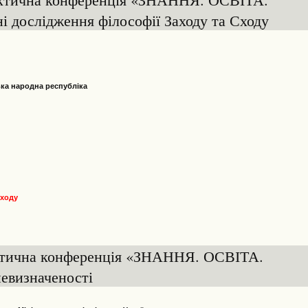
дослідження філософії Заходу та Сходу
ька народна республіка
Сходу
ктична конференція «ЗНАННЯ. ОСВІТА.
евизначеності