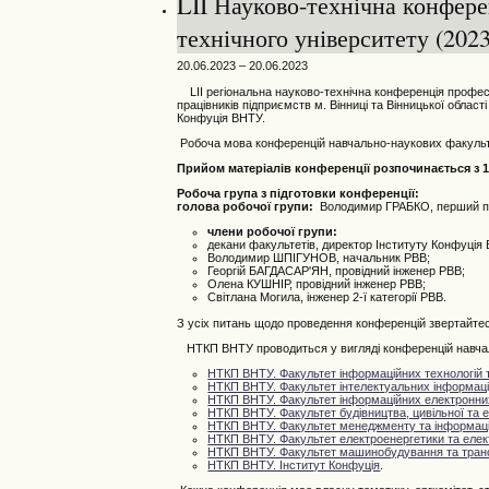
LII Науково-технічна конфере
технічного університету (2023
20.06.2023 – 20.06.2023
LII регіональна науково-технічна конференція професор
працівників підприємств м. Вінниці та Вінницької обла
Конфуція ВНТУ.
Робоча мова конференцій навчально-наукових факультет
Прийом матеріалів конференції розпочинається з 16
Робоча група з підготовки конференції:
голова робочої групи:
Володимир ГРАБКО, перший про
члени робочої групи:
декани факультетів, директор Інституту Конфуція
Володимир ШПІГУНОВ, начальник РВВ;
Георгій БАГДАСАР'ЯН, провідний інженер РВВ;
Олена КУШНІР, провідний інженер РВВ;
Світлана Могила, інженер 2-ї категорії РВВ.
З усіх питань щодо проведення конференцій звертайтес
НТКП ВНТУ проводиться у вигляді конференцій навчаль
НТКП ВНТУ. Факультет інформаційних технологій т
НТКП ВНТУ. Факультет інтелектуальних інформацій
НТКП ВНТУ. Факультет інформаційних електронни
НТКП ВНТУ.
Фа
культет будівництва, цивільної та е
НТКП ВНТУ. Факультет менеджменту та інформаці
НТКП ВНТУ. Факультет електроенергетики та елек
НТКП ВНТУ. Факультет машинобудування та тран
НТКП ВНТУ. Інститут Конфуція
.