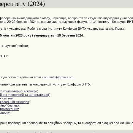
верситету (2024)
сорсько-викладацького складу, науковців, аспірантів та студентів підрозділів універс
ена 20-22 березня 2024 р. на навчально-наукових факультетах, Інституті Конфуція ВН
ів - українська. Робоча мова Інституту Конфуція ВНТУ українська та англійська.
 жовтня 2023 року і завершується 19 березня 2024.
з наукової роботи;
 ВНТУ;
я до робочої групи на email
conf.vntu@gmail.com
них факультетів та конференції Інституту Конфуція ВНТУ:
а комп'ютерної інженерії
;
них технологій та автоматизації
;
х систем
;
кологічної інженерії
;
йної безпеки
;
тромеханіки
;
спорту
;
оки проведення пленарних та секційних засідань, та складається з однієї або кількох с