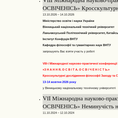
ОСВІЧЕНІСЬ» Кросскультурні 
13.10.2026 – 14.10.2026
Міністерство освіти і науки України
Вінницький національний технічний університет
Ланьчжоуський Політехнічний університет, Китайс
Інститут Конфуція ВНТУ
Кафедра філософії та гуманітарних наук ВНТУ
запрошують Вас взяти участь у роботі
VIII-ї Міжнародної науково-практичної конференції
«З Н А Н Н Я. О С В І Т А. О С В І Ч Е Н І С Т Ь.»
Кросскультурні дослідження філософії Заходу та 
13-14 жовтня 2026 року
у Вінницькому національному технічному університеті
VІI Міжнародна науково-пра
ОСВІЧЕНІСЬ» Неминучість н
11.10.2024 – 12.10.2024