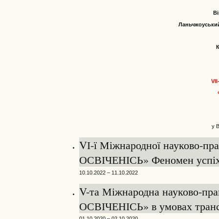
Ві
Ланьчжоуський
VI
у 
VІ-ї Міжнародної науково-п
ОСВІЧЕНІСЬ» Феномен успіху 
10.10.2022 – 11.10.2022
V-та Міжнародна науково-пр
ОСВІЧЕНІСЬ» в умовах трансф
01.10.2020 – 02.10.2020