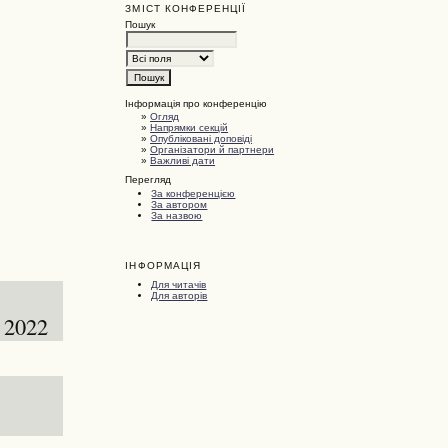
ЗМІСТ КОНФЕРЕНЦІЇ
Пошук
Інформація про конференцію
»
Огляд
»
Напрямки секцій
»
Опубліковані доповіді
»
Організатори й партнери
»
Важливі дати
Перегляд
За конференцією
За автором
За назвою
ІНФОРМАЦІЯ
Для читачів
Для авторів
 2022