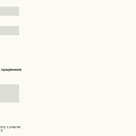
х працівників
тету з участю
ТУ.