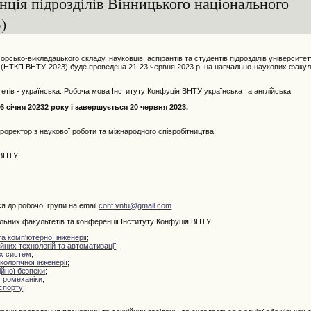
нція підрозділів Вінницького національного
)
сько-викладацького складу, науковців, аспірантів та студентів підрозділів університе
сті (НТКП ВНТУ-2023) буде проведена 21-23 червня 2023 р. на навчально-наукових факуль
ів - українська. Робоча мова Інституту Конфуція ВНТУ українська та англійська.
 січня 20232 року і завершується 20 червня 2023.
ректор з наукової роботи та міжнародного співробітництва;
 ВНТУ;
я до робочої групи на email
conf.vntu@gmail.com
них факультетів та конференції Інституту Конфуція ВНТУ:
а комп'ютерної інженерії
;
них технологій та автоматизації
;
х систем
;
кологічної інженерії
;
йної безпеки
;
тромеханіки
;
спорту
;