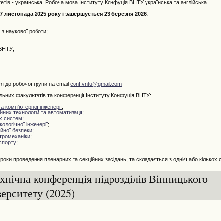
ів - українська. Робоча мова Інституту Конфуція ВНТУ українська та англійська.
 листопада 2025 року і завершується 23 березня 2026.
з наукової роботи;
 ВНТУ;
я до робочої групи на email
conf.vntu@gmail.com
них факультетів та конференції Інституту Конфуція ВНТУ:
а комп'ютерної інженерії
;
них технологій та автоматизації
;
х систем
;
кологічної інженерії
;
йної безпеки
;
тромеханіки
;
спорту
;
оки проведення пленарних та секційних засідань, та складається з однієї або кількох с
хнічна конференція підрозділів Вінницького
верситету (2025)