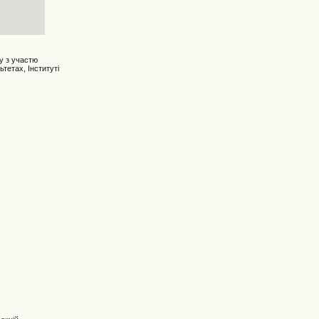
ту з участю
тетах, Інституті