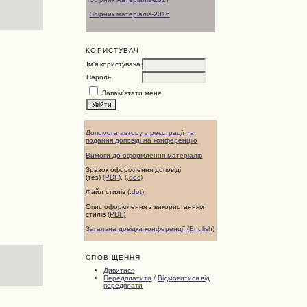
Збірник матеріалів-2016
КОРИСТУВАЧ
Ім'я користувача
Пароль
Запам'ятати мене
Допомога автору з реєстрації та
подання доповіді на конференцію
Вимоги до оформлення матеріалів
Зразок оформлення доповіді
(тез)
(PDF)
,
(.doc)
Файл стилів
(.dot)
Опис оформлення з використанням
стилів
(PDF)
Загальна довідка конференції (English)
СПОВІЩЕННЯ
Дивитися
Передплатити
/
Відмовитися від
передплати