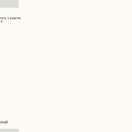
итету з участю
ТУ.
екцій.