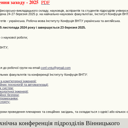
ння заходу - 2025
PDF
орсько-викладацького складу, науковців, аспірантів та студентів підрозділів універс
ена 24-27 березня 2025 р. на навчально-наукових факультетах, Інституті Конфуція ВН
ів - українська. Робоча мова Інституту Конфуція ВНТУ українська та англійська.
 листопада 2024 року і завершується 23 березня 2025.
з наукової роботи;
 ВНТУ;
я до робочої групи на email
conf.vntu@gmail.com
них факультетів та конференції Інституту Конфуція ВНТУ:
а комп'ютерної інженерії
;
них технологій та автоматизації
;
х систем
;
кологічної інженерії
;
йної безпеки
;
тромеханіки
;
спорту
;
оки проведення пленарних та секційних засідань, та складається з однієї або кількох с
ехнічна конференція підрозділів Вінницького