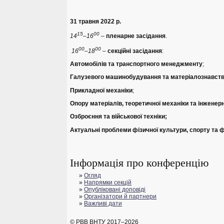
31 травня 2022 р.
15
00
14
–16
–
пленарне засідання
.
00
00
16
–18
–
секційні засідання
:
Автомобілів та транспортного менеджменту
;
Галузевого машинобудування та матеріалознавст
Прикладної механіки
;
Опору матеріалів, теоретичної механіки та інженерн
Озброєння та військової техніки;
Актуальні проблеми фізичної культури, спорту та 
Інформація про конференцію
»
Огляд
»
Напрямки секцій
»
Опубліковані доповіді
»
Організатори й партнери
»
Важливі дати
© РВВ ВНТУ 2017–2026