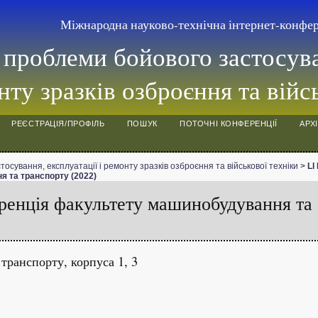
Міжнародна науково-технічна інтернет-конфе
 проблеми бойового застосуван
ту зразків озброєння та війс
РЕЄСТРАЦІЯ/ПРОФІЛЬ
ПОШУК
ПОТОЧНІ КОНФЕРЕНЦІЇ
АРХ
осування, експлуатації і ремонту зразків озброєння та військової техніки
>
LI
 та транспорту (2022)
ренція факультету машинобудування та
ранспорту, корпуса 1, 3