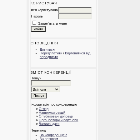
КОРИСТУВАЧ
Ім'я користувача
Пароль
Запам'ятати мене
СПОВІЩЕННЯ
Дивитися
Передплатити
/
Відмовитися від
передплати
ЗМІСТ КОНФЕРЕНЦІЇ
Пошук
Інформація про конференцію
»
Огляд
»
Напрямки секцій
»
Опубліковані доповіді
»
Організатори й партнери
»
Важливі дати
Перегляд
За конференцією
За автором