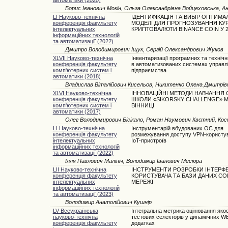
Борис Іванович Мокін, Ольга Олександрівна Войцеховська, А
LI Науково-технічна
ІДЕНТИФІКАЦІЯ ТА ВИБІР ОПТИМА
конференція факультету
МОДЕЛІ ДЛЯ ПРОГНОЗУВАННЯ КУ
інтелектуальних
КРИПТОВАЛЮТИ BINANCE COIN У 2
інформаційних технологій
та автоматизації (2022)
Дмитро Володимирович Іщук, Сергій Олександрович Жуков
XLVII Науково-технічна
Інвентаризації програмних та технічн
конференція факультету
в автоматизованих системах управл
комп'ютерних систем і
підприємства
автоматики (2018)
Владислав Віталійович Кисельов, Никитенко Олена Дмитрів
XLVI Науково-технічна
ІННОВАЦІЙНІ МЕТОДИ НАВЧАННЯ 
конференція факультету
ШКОЛИ «SIKORSKY CHALLENGE» М
комп'ютерних систем і
ВІННИЦІ
автоматики (2017)
Олег Володимирович Бісікало, Роман Наумович Квєтний, Ко
LI Науково-технічна
Інструментарій вбудованих ОС для
конференція факультету
розмежування доступу VPN-користув
інтелектуальних
IoT-пристроїв
інформаційних технологій
та автоматизації (2022)
Ілля Павлович Малініч, Володимир Іванович Месюра
LII Науково-технічна
ІНСТРУМЕНТИ РОЗРОБКИ ІНТЕРФ
конференція факультету
КОРИСТУВАЧА ТА БАЗИ ДАНИХ СО
інтелектуальних
МЕРЕЖІ
інформаційних технологій
та автоматизації (2023)
Володимир Анатолійович Кушнір
LV Всеукраїнська
Інтегральна метрика оцінювання якос
науково-технічна
тестових селекторів у динамічних W
конференція факультету
додатках