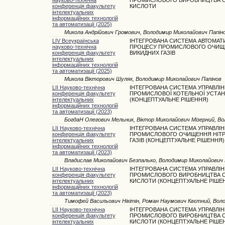
конференція факультету
КИСЛОТИ
інтелектуальних
інформаційних технологій
та автоматизації (2025)
Микола Андрійович Громович, Володимир Миколайович Папін
LIV Всеукраїнська
ІНТЕГРОВАНА СИСТЕМА АВТОМАТИ
науково-технічна
ПРОЦЕСУ ПРОМИСЛОВОГО ОЧИЩ
конференція факультету
ВИКИДНИХ ГАЗІВ
інтелектуальних
інформаційних технологій
та автоматизації (2025)
Микола Вікторович Шуляк, Володимир Миколайович Папінов
LII Науково-технічна
ІНТЕГРОВАНА СИСТЕМА УПРАВЛІН
конференція факультету
ПРОМИСЛОВОЇ КОТЕЛЬНОЇ УСТА
інтелектуальних
(КОНЦЕПТУАЛЬНЕ РІШЕННЯ)
інформаційних технологій
та автоматизації (2023)
БогдаН Олегович Мельник, Віктор Миколайович Мізерний, В
LII Науково-технічна
ІНТЕГРОВАНА СИСТЕМА УПРАВЛІН
конференція факультету
ПРОМИСЛОВОГО ОЧИЩЕННЯ НІТ
інтелектуальних
ГАЗІВ (КОНЦЕПТУАЛЬНЕ РІШЕННЯ)
інформаційних технологій
та автоматизації (2023)
Владислав Миколайович Безпалько, Володимир Миколайович П
LII Науково-технічна
ІНТЕГРОВАНА СИСТЕМА УПРАВЛІН
конференція факультету
ПРОМИСЛОВОГО ВИРОБНИЦТВА С
інтелектуальних
КИСЛОТИ (КОНЦЕПТУАЛЬНЕ РІШЕ
інформаційних технологій
та автоматизації (2023)
Тимофей Васильович Нікітін, Роман Наумович Квєтний, Вол
LII Науково-технічна
ІНТЕГРОВАНА СИСТЕМА УПРАВЛІН
конференція факультету
ПРОМИСЛОВОГО ВИРОБНИЦТВА 
інтелектуальних
КИСЛОТИ (КОНЦЕПТУАЛЬНЕ РІШЕ