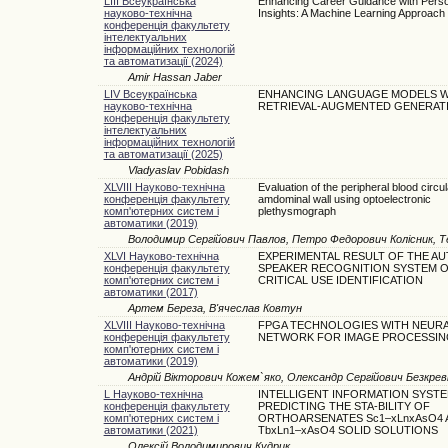
LIII Всеукраїнська
Enhancing Career Guidance with Perso
науково-технічна
Insights: A Machine Learning Approach
конференція факультету
інтелектуальних
інформаційних технологій
та автоматизації (2024)
Amir Hassan Jaber
LIV Всеукраїнська
ENHANCING LANGUAGE MODELS W
науково-технічна
RETRIEVAL-AUGMENTED GENERAT
конференція факультету
інтелектуальних
інформаційних технологій
та автоматизації (2025)
Vladyaslav Pobidash
XLVIII Науково-технічна
Evaluation of the peripheral blood circul
конференція факультету
amdominal wall using optoelectronic
комп'ютерних систем і
plethysmograph
автоматики (2019)
Володимир Сергійович Павлов, Петро Федорович Колісник, Т
XLVI Науково-технічна
EXPERIMENTAL RESULT OF THE A
конференція факультету
SPEAKER RECOGNITION SYSTEM 
комп'ютерних систем і
CRITICAL USE IDENTIFICATION
автоматики (2017)
Артем Береза, В'ячеслав Ковтун
XLVIII Науково-технічна
FPGA TECHNOLOGIES WITH NEUR
конференція факультету
NETWORK FOR IMAGE PROCESSIN
комп'ютерних систем і
автоматики (2019)
Андрій Вікторович Кожем`яко, Олександр Сергійович Безкре
L Науково-технічна
INTELLIGENT INFORMATION SYST
конференція факультету
PREDICTING THE STA-BILITY OF
комп'ютерних систем і
ORTHOARSENATES Sc1–xLnxAsO4 
автоматики (2021)
TbхLn1–хAsO4 SOLID SOLUTIONS
Олексій Володимирович Кудрик