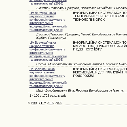
та автоматизації (2026)
Дмитро Петрович Проценко, Владислав Михайлович Лісовик
LIV Всеукраїнська
ІНФОРМАЦІЙНА СИСТЕМА МОНІТО
науково-технічна
ТЕМПЕРАТУРИ ЗЕРНА З ВИКОРИС
конференція факультету
ТЕХНОЛОГІЇ SIGFOX
інтелектуальних
інформаційних технологій
та автоматизації (2025)
Дмитро Петрович Проценко, Георгій Володимирович Горячев
Юріївна Паламарчук
LIV Всеукраїнська
ІНФОРМАЦІЙНА СИСТЕМА МОНІТО
науково-технічна
КІЛЬКОСТІ ВОД РІЧКОВОГО БАСЕЙ
конференція факультету
ПІВДЕННОГО БУГУ
інтелектуальних
інформаційних технологій
та автоматизації (2025)
Євгеній Миколайович Крижановський, Каміла Олексіївна Янч
LV Всеукраїнська
ІНФОРМАЦІЙНА СИСТЕМА НАДАН
науково-технічна
РЕКОМЕНДАЦІЙ ДЛЯ ПЛАНУВАННЯ
конференція факультету
ПОДОРОЖЕЙ
інтелектуальних
інформаційних технологій
та автоматизації (2026)
Марія Володимирівна Біла, Ярослав Володимирович Іванчук
1 - 100 з 1703 результатів
© РВВ ВНТУ 2015–2026