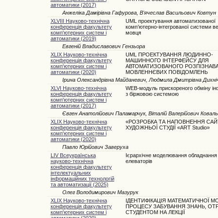
автоматики (2017)
Анжеліка Дамірівна Гафурова, В'ячеслав Васильович Ковтун
XLVIII Науково-технічна
UML проектування автоматизованої
конференція факультету
комп’ютерно-інтегрованої системи ве
комп'ютерних систем і
мовця
автоматики (2019)
Евгеній Владиславович Гензьора
XLIX Науково-технічна
UML ПРОЕКТУВАННЯ ЛЮДИННО-
конференція факультету
МАШИННОГО ІНТЕРФЕЙСУ ДЛЯ
комп'ютерних систем і
АВТОМАТИЗОВАНОГО РОЗПІЗНАВ
автоматики (2020)
МОВЛЕННЄВИХ ПОВІДОМЛЕНЬ
Ірина Олександрівна Майданевич, Людмила Дмитрівна Дихні
XLVI Науково-технічна
WEB-модуль прискореного обміну і
конференція факультету
з біржовою системою
комп'ютерних систем і
автоматики (2017)
Євген Анатолійович Паламарчук, Віталій Валерійович Коваль
XLIX Науково-технічна
«РОЗРОБКА ТА НАПОВНЕННЯ САЙ
конференція факультету
ХУДОЖНЬОЇ СТУДІЇ «ART Studio»
комп'ютерних систем і
автоматики (2020)
Павло Юрійович Заверуха
LIV Всеукраїнська
Ієрархічне моделювання обладнання
науково-технічна
елеваторів
конференція факультету
інтелектуальних
інформаційних технологій
та автоматизації (2025)
Олег Володимирович Мазурук
XLIX Науково-технічна
ІДЕНТИФІКАЦІЯ МАТЕМАТИЧНОЇ М
конференція факультету
ПРОЦЕСУ ЗАБУВАННЯ ЗНАНЬ, ОТ
комп'ютерних систем і
СТУДЕНТОМ НА ЛЕКЦІЇ
автоматики (2020)