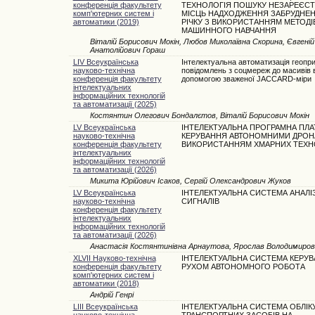
конференція факультету
ТЕХНОЛОГІЯ ПОШУКУ НЕЗАРЕЄС
комп'ютерних систем і
МІСЦЬ НАДХОДЖЕННЯ ЗАБРУДНЕН
автоматики (2019)
РІЧКУ З ВИКОРИСТАННЯМ МЕТОДІ
МАШИННОГО НАВЧАННЯ
Віталій Борисович Мокін, Любов Миколаївна Скорина, Євгені
Анатолійович Гораш
LIV Всеукраїнська
Інтелектуальна автоматизація геопри
науково-технічна
повідомлень з соцмереж до масивів 
конференція факультету
допомогою зваженої JACCARD-міри
інтелектуальних
інформаційних технологій
та автоматизації (2025)
Костянтин Олегович Бондалєтов, Віталій Борисович Мокін
LV Всеукраїнська
ІНТЕЛЕКТУАЛЬНА ПРОГРАМНА ПЛ
науково-технічна
КЕРУВАННЯ АВТОНОМНИМИ ДРОН
конференція факультету
ВИКОРИСТАННЯМ ХМАРНИХ ТЕХН
інтелектуальних
інформаційних технологій
та автоматизації (2026)
Микита Юрійович Ісаков, Сергій Олександрович Жуков
LV Всеукраїнська
ІНТЕЛЕКТУАЛЬНА СИСТЕМА АНАЛІЗ
науково-технічна
СИГНАЛІВ
конференція факультету
інтелектуальних
інформаційних технологій
та автоматизації (2026)
Анастасія Костянтинівна Арнаутова, Ярослав Володимиров
XLVII Науково-технічна
ІНТЕЛЕКТУАЛЬНА СИСТЕМА КЕРУ
конференція факультету
РУХОМ АВТОНОМНОГО РОБОТА
комп'ютерних систем і
автоматики (2018)
Андрій Генрі
LIII Всеукраїнська
ІНТЕЛЕКТУАЛЬНА СИСТЕМА ОБЛІК
науково-технічна
ТРАНСПОРТНИХ ЗАСОБІВ НА