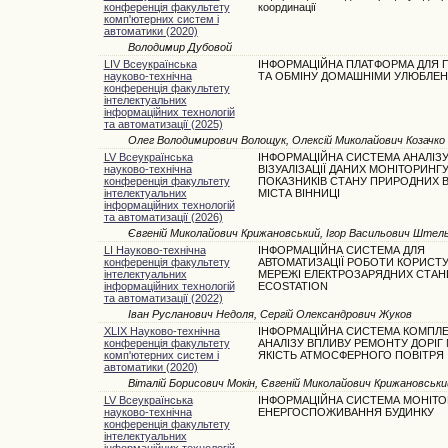
конференція факультету
координації
комп'ютерних систем і
автоматики (2020)
Володимир Дубовой
LIV Всеукраїнська
ІНФОРМАЦІЙНА ПЛАТФОРМА ДЛЯ 
науково-технічна
ТА ОБМІНУ ДОМАШНІМИ УЛЮБЛЕ
конференція факультету
інтелектуальних
інформаційних технологій
та автоматизації (2025)
Олег Володимирович Волощук, Олексій Миколайович Козачко
LV Всеукраїнська
ІНФОРМАЦІЙНА СИСТЕМА АНАЛІЗУ
науково-технічна
ВІЗУАЛІЗАЦІЇ ДАНИХ МОНІТОРИНГ
конференція факультету
ПОКАЗНИКІВ СТАНУ ПРИРОДНИХ
інтелектуальних
МІСТА ВІННИЦІ
інформаційних технологій
та автоматизації (2026)
Євгеній Миколайович Крижановський, Ігор Васильович Ште
LI Науково-технічна
ІНФОРМАЦІЙНА СИСТЕМА ДЛЯ
конференція факультету
АВТОМАТИЗАЦІЇ РОБОТИ КОРИСТУ
інтелектуальних
МЕРЕЖІ ЕЛЕКТРОЗАРЯДНИХ СТАН
інформаційних технологій
ECOSTATION
та автоматизації (2022)
Іван Русланович Недоля, Сергій Олександрович Жуков
XLIX Науково-технічна
ІНФОРМАЦІЙНА СИСТЕМА КОМПЛ
конференція факультету
АНАЛІЗУ ВПЛИВУ РЕМОНТУ ДОРІГ 
комп'ютерних систем і
ЯКІСТЬ АТМОСФЕРНОГО ПОВІТРЯ
автоматики (2020)
Віталій Борисович Мокін, Євгеній Миколайович Крижановськи
LV Всеукраїнська
ІНФОРМАЦІЙНА СИСТЕМА МОНІТО
науково-технічна
ЕНЕРГОСПОЖИВАННЯ БУДИНКУ
конференція факультету
інтелектуальних
інформаційних технологій