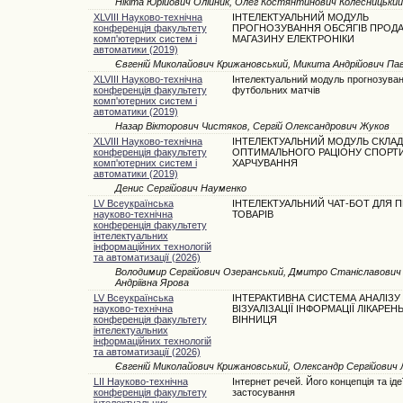
Нікіта Юрійович Олійник, Олег Костянтинович Колесницький
XLVIII Науково-технічна
ІНТЕЛЕКТУАЛЬНИЙ МОДУЛЬ
конференція факультету
ПРОГНОЗУВАННЯ ОБСЯГІВ ПРОД
комп'ютерних систем і
МАГАЗИНУ ЕЛЕКТРОНІКИ
автоматики (2019)
Євгеній Миколайович Крижановський, Микита Андрійович Па
XLVIII Науково-технічна
Інтелектуальний модуль прогнозува
конференція факультету
футбольних матчів
комп'ютерних систем і
автоматики (2019)
Назар Вікторович Чистяков, Сергій Олександрович Жуков
XLVIII Науково-технічна
ІНТЕЛЕКТУАЛЬНИЙ МОДУЛЬ СКЛА
конференція факультету
ОПТИМАЛЬНОГО РАЦІОНУ СПОРТ
комп'ютерних систем і
ХАРЧУВАННЯ
автоматики (2019)
Денис Сергійович Науменко
LV Всеукраїнська
ІНТЕЛЕКТУАЛЬНИЙ ЧАТ-БОТ ДЛЯ 
науково-технічна
ТОВАРІВ
конференція факультету
інтелектуальних
інформаційних технологій
та автоматизації (2026)
Володимир Сергійович Озеранський, Дмитро Станіславович 
Андріївна Ярова
LV Всеукраїнська
ІНТЕРАКТИВНА СИСТЕМА АНАЛІЗУ
науково-технічна
ВІЗУАЛІЗАЦІЇ ІНФОРМАЦІЇ ЛІКАРЕН
конференція факультету
ВІННИЦЯ
інтелектуальних
інформаційних технологій
та автоматизації (2026)
Євгеній Миколайович Крижановський, Олександр Сергійович
LII Науково-технічна
Інтернет речей. Його концепція та іде
конференція факультету
застосування
інтелектуальних