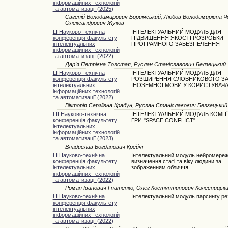
інформаційних технологій
та автоматизації (2025)
Євгеній Володимирович Боримський, Любов Володимирівна Чоп
Олександрович Жуков
LI Науково-технічна
ІНТЕЛЕКТУАЛЬНИЙ МОДУЛЬ ДЛЯ
конференція факультету
ПІДВИЩЕННЯ ЯКОСТІ РОЗРОБКИ
інтелектуальних
ПРОГРАМНОГО ЗАБЕЗПЕЧЕННЯ
інформаційних технологій
та автоматизації (2022)
Дар'я Петрівна Толстая, Руслан Станіславович Белзецький
LI Науково-технічна
ІНТЕЛЕКТУАЛЬНИЙ МОДУЛЬ ДЛЯ
конференція факультету
РОЗШИРЕННЯ СЛОВНИКОВОГО З
інтелектуальних
ІНОЗЕМНОЇ МОВИ У КОРИСТУВАЧ
інформаційних технологій
та автоматизації (2022)
Вікторія Сергіївна Крабун, Руслан Станіславович Белзецький
LII Науково-технічна
ІНТЕЛЕКТУАЛЬНИЙ МОДУЛЬ КОМП
конференція факультету
ГРИ "SPACE CONFLICT"
інтелектуальних
інформаційних технологій
та автоматизації (2023)
Владислав Богданович Крейчі
LI Науково-технічна
Інтелектуальний модуль нейромереж
конференція факультету
визначення статі та віку людини за
інтелектуальних
зображенням обличчя
інформаційних технологій
та автоматизації (2022)
Роман Іванович Гнатенко, Олег Костянтинович Колесницьк
LI Науково-технічна
Інтелектуальний модуль парсингу р
конференція факультету
інтелектуальних
інформаційних технологій
та автоматизації (2022)