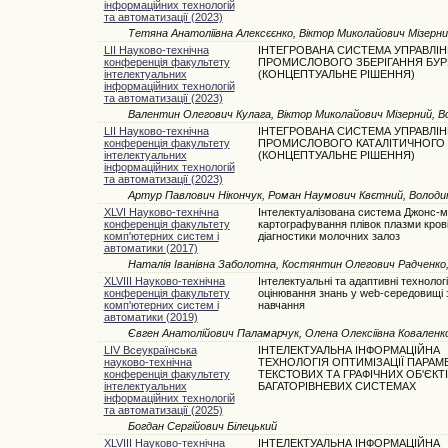
інформаційних технологій
та автоматизації (2023)
Тетяна Анатоліївна Алексєєнко, Віктор Миколайович Мізерн
LII Науково-технічна
ІНТЕГРОВАНА СИСТЕМА УПРАВЛІН
конференція факультету
ПРОМИСЛОВОГО ЗБЕРІГАННЯ БУР
інтелектуальних
(КОНЦЕПТУАЛЬНЕ РІШЕННЯ)
інформаційних технологій
та автоматизації (2023)
Валентин Олегович Кулага, Віктор Миколайович Мізерний, 
LII Науково-технічна
ІНТЕГРОВАНА СИСТЕМА УПРАВЛІН
конференція факультету
ПРОМИСЛОВОГО КАТАЛІТИЧНОГО 
інтелектуальних
(КОНЦЕПТУАЛЬНЕ РІШЕННЯ)
інформаційних технологій
та автоматизації (2023)
Артур Павлович Нікончук, Роман Наумович Квєтний, Володи
XLVI Науково-технічна
Інтелектуалізована система Джонс-
конференція факультету
картографування плівок плазми крові
комп'ютерних систем і
діагностики молочних залоз
автоматики (2017)
Наталія Іванівна Заболотна, Костянтин Олегович Радченко
XLVIII Науково-технічна
Інтелектуальні та адаптивні технологі
конференція факультету
оцінювання знань у web-середовищі 
комп'ютерних систем і
навчання
автоматики (2019)
Євген Анатолійович Паламарчук, Олена Олексіївна Коваленк
LIV Всеукраїнська
ІНТЕЛЕКТУАЛЬНА ІНФОРМАЦІЙНА
науково-технічна
ТЕХНОЛОГІЯ ОПТИМІЗАЦІЇ ПАРАМ
конференція факультету
ТЕКСТОВИХ ТА ГРАФІЧНИХ ОБ'ЄКТІ
інтелектуальних
БАГАТОРІВНЕВИХ СИСТЕМАХ
інформаційних технологій
та автоматизації (2025)
Богдан Сергійович Білецький
XLVIII Науково-технічна
ІНТЕЛЕКТУАЛЬНА ІНФОРМАЦІЙНА