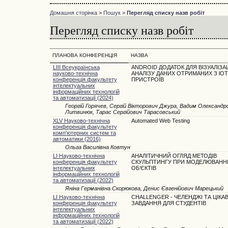
Домашня сторінка
>
Пошук
>
Перегляд списку назв робіт
Перегляд списку назв робіт
ПЛАНОВА КОНФЕРЕНЦІЯ
НАЗВА
LIII Всеукраїнська
ANDROID ДОДАТОК ДЛЯ ВІЗУАЛІЗАЦ
науково-технічна
АНАЛІЗУ ДАНИХ ОТРИМАНИХ З lOT
конференція факультету
ПРИСТРОЇВ
інтелектуальних
інформаційних технологій
та автоматизації (2024)
Георгій Горячев, Сергій Вікторович Джура, Вадим Олександр
Литвинюк, Тарас Сергійович Тарасовський
XLV Науково-технічна
Automated Web Testing
конференція факультету
комп'ютерних систем та
автоматики (2016)
Ольга Василівна Ковтун
LI Науково-технічна
AНAЛIТИЧНИЙ ОГЛЯД МЕТОДІВ
конференція факультету
СКУЛЬПТИНГУ ПРИ МОДЕЛЮВАННІ
інтелектуальних
ОБ’ЄКТІВ
інформаційних технологій
та автоматизації (2022)
Яніна Германівна Скорюкова, Денис Євгенійович Марецький
LI Науково-технічна
CHALLENGER - ЧЕЛЕНДЖІ ТА ЦІКАВ
конференція факультету
ЗАВДАННЯ ДЛЯ СТУДЕНТІВ
інтелектуальних
інформаційних технологій
та автоматизації (2022)