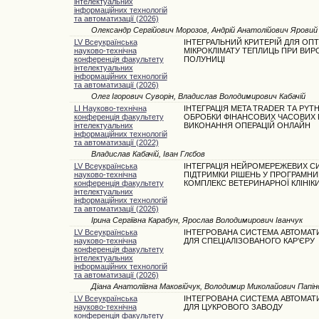
інтелектуальних
інформаційних технологій
та автоматизації (2026)
Олександр Сергійович Морозов, Андрій Анатолійович Яровий
LV Всеукраїнська
ІНТЕГРАЛЬНИЙ КРИТЕРІЙ ДЛЯ ОПТ
науково-технічна
МІКРОКЛІМАТУ ТЕПЛИЦЬ ПРИ ВИР
конференція факультету
ПОЛУНИЦІ
інтелектуальних
інформаційних технологій
та автоматизації (2026)
Олег Ігорович Суворін, Владислав Володимирович Кабачій
LI Науково-технічна
ІНТЕГРАЦІЯ META TRADER ТА PYT
конференція факультету
ОБРОБКИ ФІНАНСОВИХ ЧАСОВИХ Р
інтелектуальних
ВИКОНАННЯ ОПЕРАЦІЙ ОНЛАЙН
інформаційних технологій
та автоматизації (2022)
Владислав Кабачій, Іван Глєбов
LV Всеукраїнська
ІНТЕГРАЦІЯ НЕЙРОМЕРЕЖЕВИХ С
науково-технічна
ПІДТРИМКИ РІШЕНЬ У ПРОГРАМНИ
конференція факультету
КОМПЛЕКС ВЕТЕРИНАРНОЇ КЛІНІК
інтелектуальних
інформаційних технологій
та автоматизації (2026)
Ірина Сергіївна Карабун, Ярослав Володимирович Іванчук
LV Всеукраїнська
ІНТЕГРОВАНА СИСТЕМА АВТОМАТИ
науково-технічна
ДЛЯ СПЕЦІАЛІЗОВАНОГО КАР’ЄРУ
конференція факультету
інтелектуальних
інформаційних технологій
та автоматизації (2026)
Діана Анатоліївна Маковійчук, Володимир Миколайович Папін
LV Всеукраїнська
ІНТЕГРОВАНА СИСТЕМА АВТОМАТИ
науково-технічна
ДЛЯ ЦУКРОВОГО ЗАВОДУ
конференція факультету