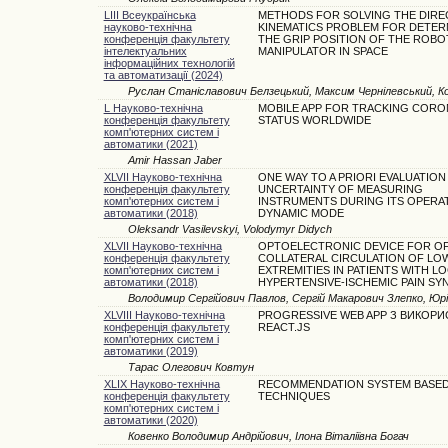
LIII Всеукраїнська
METHODS FOR SOLVING THE DIRE
науково-технічна
KINEMATICS PROBLEM FOR DETER
конференція факультету
THE GRIP POSITION OF THE ROBO
інтелектуальних
MANIPULATOR IN SPACE
інформаційних технологій
та автоматизації (2024)
Руслан Станіславович Белзецький, Максим Чернілевський, 
L Науково-технічна
MOBILE APP FOR TRACKING CORO
конференція факультету
STATUS WORLDWIDE
комп'ютерних систем і
автоматики (2021)
Amir Hassan Jaber
XLVII Науково-технічна
ONE WAY TO A PRIORI EVALUATION
конференція факультету
UNCERTAINTY OF MEASURING
комп'ютерних систем і
INSTRUMENTS DURING ITS OPERAT
автоматики (2018)
DYNAMIC MODE
Oleksandr Vasilevskyi, Volodymyr Didych
XLVII Науково-технічна
OPTOELECTRONIC DEVICE FOR O
конференція факультету
COLLATERAL CIRCULATION OF LO
комп'ютерних систем і
EXTREMITIES IN PATIENTS WITH L
автоматики (2018)
HYPERTENSIVE-ISCHEMIC PAIN S
Володимир Сергійович Павлов, Сергій Макарович Злепко, Юр
XLVIII Науково-технічна
PROGRESSIVE WEB APP З ВИКОР
конференція факультету
REACT.JS
комп'ютерних систем і
автоматики (2019)
Тарас Олегович Ковтун
XLIX Науково-технічна
RECOMMENDATION SYSTEM BASED
конференція факультету
TECHNIQUES
комп'ютерних систем і
автоматики (2020)
Ковенко Володимир Андрійович, Ілона Віталіївна Богач