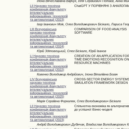
Ілона Вячеславівна Варчук, Ілля Сергійович Потаєв, Анна Ми
LII Науково-технічна
ChatGPT У ПОРІВНЯНІ З АНАЛОГА
конференція факультету
інтелектуальних
інформаційних технологій
та автоматизації (2023)
Ігор Іванович Моїк, Олег Володимирович Бісікало, Лариса Георг
LIII Всеукраїнська
COMPARISON OF FOOD ANALYSIS
науково-технічна
SOFTWARE
конференція факультету
інтелектуальних
інформаційних технологій
та автоматизації (2024)
Юрій Здітовецький, Олег Бісікало, Юрій Іванов
LI Науково-технічна
CREATION OF AN APPLICATION FO
конференція факультету
TIME EMOTIONS RECOGNITION ON
інтелектуальних
RESOURCE MACHINIES
інформаційних технологій
та автоматизації (2022)
Ковенко Володимир Андрійович, Ілона Віталіївна Богач
LIV Всеукраїнська
CROSS-SECTOR ENERGY SYSTEMS
науково-технічна
SIMULATION FRAMEWORK DESIGN
конференція факультету
інтелектуальних
інформаційних технологій
та автоматизації (2025)
Марія Сергіївна Форкалюк, Олег Володимирович Бісікало
LII Науково-технічна
Cпільнотна економіка як альтернати
конференція факультету
до успішної бізнес-моделі
інтелектуальних
інформаційних технологій
та автоматизації (2023)
Андрій Володимирович Дубінчак, Владислав Володимирович К