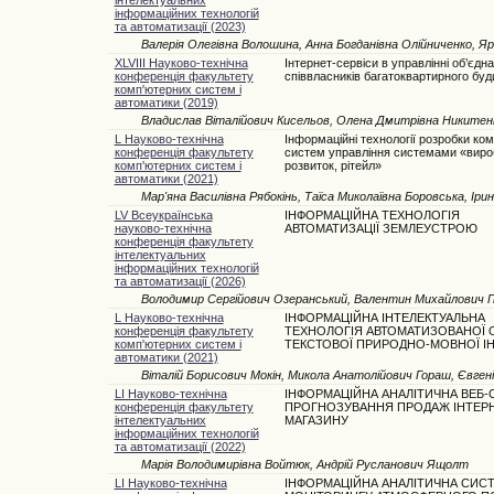
інформаційних технологій
та автоматизації (2023)
Валерія Олегівна Волошина, Анна Богданівна Олійниченко, Я
XLVIII Науково-технічна
Інтернет-сервіси в управлінні об’єдн
конференція факультету
співвласників багатоквартирного буд
комп'ютерних систем і
автоматики (2019)
Владислав Віталійович Кисельов, Олена Дмитрівна Никитен
L Науково-технічна
Інформаційні технології розробки ко
конференція факультету
систем управління системами «виро
комп'ютерних систем і
розвиток, рітейл»
автоматики (2021)
Мар'яна Василівна Рябокінь, Таїса Миколаївна Боровська, Ірин
LV Всеукраїнська
ІНФОРМАЦІЙНА ТЕХНОЛОГІЯ
науково-технічна
АВТОМАТИЗАЦІЇ ЗЕМЛЕУСТРОЮ
конференція факультету
інтелектуальних
інформаційних технологій
та автоматизації (2026)
Володимир Сергійович Озеранський, Валентин Михайлович Гв
L Науково-технічна
ІНФОРМАЦІЙНА ІНТЕЛЕКТУАЛЬНА
конференція факультету
ТЕХНОЛОГІЯ АВТОМАТИЗОВАНОЇ 
комп'ютерних систем і
ТЕКСТОВОЇ ПРИРОДНО-МОВНОЇ І
автоматики (2021)
Віталій Борисович Мокін, Микола Анатолійович Гораш, Євге
LI Науково-технічна
ІНФОРМАЦІЙНА АНАЛІТИЧНА ВЕБ
конференція факультету
ПРОГНОЗУВАННЯ ПРОДАЖ ІНТЕРН
інтелектуальних
МАГАЗИНУ
інформаційних технологій
та автоматизації (2022)
Марія Володимирівна Войтюк, Андрій Русланович Ящолт
LI Науково-технічна
ІНФОРМАЦІЙНА АНАЛІТИЧНА СИС