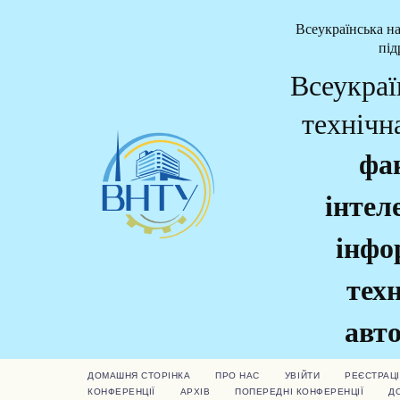
Всеукраїнська н
під
Всеукраї
технічн
фа
інтел
інфо
техн
авто
ДОМАШНЯ СТОРІНКА
ПРО НАС
УВІЙТИ
РЕЄСТРАЦІ
КОНФЕРЕНЦІЇ
АРХІВ
ПОПЕРЕДНІ КОНФЕРЕНЦІЇ
Д