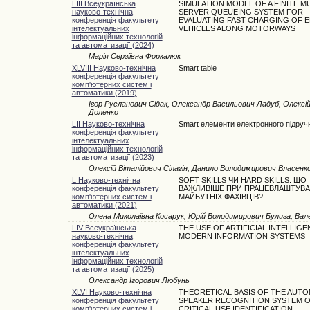
LIII Всеукраїнська
SIMULATION MODEL OF A FINITE MU
науково-технічна
SERVER QUEUEING SYSTEM FOR
конференція факультету
EVALUATING FAST CHARGING OF E
інтелектуальних
VEHICLES ALONG MOTORWAYS
інформаційних технологій
та автоматизації (2024)
Марія Сергіївна Форкалюк
XLVIII Науково-технічна
Smart table
конференція факультету
комп'ютерних систем і
автоматики (2019)
Ігор Русланович Сідак, Олександр Васильович Ладуб, Олексі
Доленко
LII Науково-технічна
Smart елементи електронного підруч
конференція факультету
інтелектуальних
інформаційних технологій
та автоматизації (2023)
Олексій Віталійович Сілагін, Данило Володимирович Власенк
L Науково-технічна
SOFT SKILLS ЧИ HARD SKILLS: ЩО
конференція факультету
ВАЖЛИВІШЕ ПРИ ПРАЦЕВЛАШТУВА
комп'ютерних систем і
МАЙБУТНІХ ФАХІВЦІВ?
автоматики (2021)
Олена Миколаївна Косарук, Юрій Володимирович Булига, Вал
LIV Всеукраїнська
THE USE OF ARTIFICIAL INTELLIGE
науково-технічна
MODERN INFORMATION SYSTEMS
конференція факультету
інтелектуальних
інформаційних технологій
та автоматизації (2025)
Олександр Ігорович Любунь
XLVI Науково-технічна
THEORETICAL BASIS OF THE AUT
конференція факультету
SPEAKER RECOGNITION SYSTEM 
комп'ютерних систем і
CRITICAL USE IDENTIFICATION