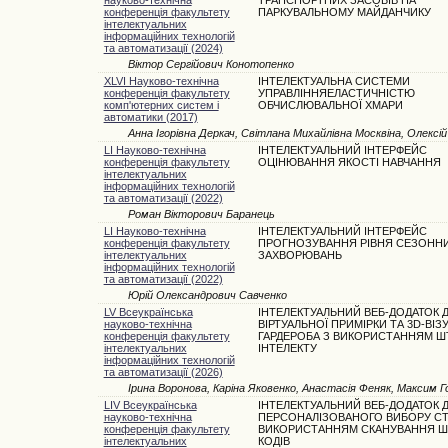
конференція факультету
ПАРКУВАЛЬНОМУ МАЙДАНЧИКУ
інтелектуальних
інформаційних технологій
та автоматизації (2024)
Віктор Сергійович Конотопенко
XLVI Науково-технічна
ІНТЕЛЕКТУАЛЬНА СИСТЕМИ
конференція факультету
УПРАВЛІННЯЕЛАСТИЧНІСТЮ
комп'ютерних систем і
ОБЧИСЛЮВАЛЬНОЇ ХМАРИ
автоматики (2017)
Анна Ігорівна Деркач, Світлана Михайлівна Москвіна, Олексі
LI Науково-технічна
ІНТЕЛЕКТУАЛЬНИЙ ІНТЕРФЕЙС
конференція факультету
ОЦІНЮВАННЯ ЯКОСТІ НАВЧАННЯ
інтелектуальних
інформаційних технологій
та автоматизації (2022)
Роман Вікторович Баранець
LI Науково-технічна
ІНТЕЛЕКТУАЛЬНИЙ ІНТЕРФЕЙС
конференція факультету
ПРОГНОЗУВАННЯ РІВНЯ СЕЗОНН
інтелектуальних
ЗАХВОРЮВАНЬ
інформаційних технологій
та автоматизації (2022)
Юрій Олександрович Савченко
LV Всеукраїнська
ІНТЕЛЕКТУАЛЬНИЙ ВЕБ-ДОДАТОК 
науково-технічна
ВІРТУАЛЬНОЇ ПРИМІРКИ ТА 3D-ВІЗУ
конференція факультету
ГАРДЕРОБА З ВИКОРИСТАННЯМ 
інтелектуальних
ІНТЕЛЕКТУ
інформаційних технологій
та автоматизації (2026)
Ірина Воронова, Каріна Яковенко, Анастасія Феняк, Максим Г
LIV Всеукраїнська
ІНТЕЛЕКТУАЛЬНИЙ ВЕБ-ДОДАТОК 
науково-технічна
ПЕРСОНАЛІЗОВАНОГО ВИБОРУ СТ
конференція факультету
ВИКОРИСТАННЯМ СКАНУВАННЯ Ш
інтелектуальних
КОДІВ