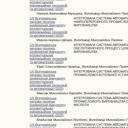
інтелектуальних
інформаційних технологій
та автоматизації (2026)
Наталя Анатоліївна Мальцева, Володимир Миколайович Папі
LIV Всеукраїнська
ІНТЕГРОВАНА СИСТЕМА АВТОМАТИ
науково-технічна
НАФТОПЕРЕРОБНОГО ПРОМИСЛО
конференція факультету
ВИРОБНИЦТВА
інтелектуальних
інформаційних технологій
та автоматизації (2025)
Микола Ігорович Щіпцов, Володимир Миколайович Папінов
LIV Всеукраїнська
ІНТЕГРОВАНА СИСТЕМА АВТОМАТИ
науково-технічна
ОБСЛУГОВУЮЧОГО ПРОЦЕСУ ЦУК
конференція факультету
ВИРОБНИЦТВА
інтелектуальних
інформаційних технологій
та автоматизації (2025)
Юрій Олександрович Кравець, Володимир Миколайович Папін
LIV Всеукраїнська
ІНТЕГРОВАНА СИСТЕМА АВТОМАТИ
науково-технічна
ПРОМИСЛОВОЇ КОТЕЛЬНОЇ УСТА
конференція факультету
інтелектуальних
інформаційних технологій
та автоматизації (2025)
Максим Миколайович Барладін, Володимир Миколайович Папі
LIV Всеукраїнська
ІНТЕГРОВАНА СИСТЕМА АВТОМАТИ
науково-технічна
ПРОМИСЛОВОГО ВИРОБНИЦТВА 
конференція факультету
КИСЛОТИ
інтелектуальних
інформаційних технологій
та автоматизації (2025)
Владислав Миколайович Якубенко, Володимир Миколайович П
LIV Всеукраїнська
ІНТЕГРОВАНА СИСТЕМА АВТОМАТИ
науково-технічна
ПРОМИСЛОВОГО ВИРОБНИЦТВА С