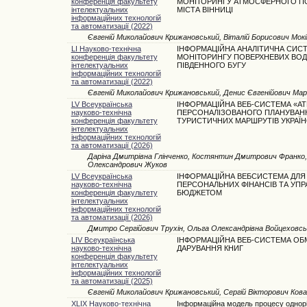
конференція факультету
МОНІТОРИНГУ АТМОСФЕРНОГО П
інтелектуальних
МІСТА ВІННИЦІ
інформаційних технологій
та автоматизації (2022)
Євгеній Миколайович Крижановський, Віталій Борисович Мокі
LI Науково-технічна
ІНФОРМАЦІЙНА АНАЛІТИЧНА СИС
конференція факультету
МОНІТОРИНГУ ПОВЕРХНЕВИХ ВОД
інтелектуальних
ПІВДЕННОГО БУГУ
інформаційних технологій
та автоматизації (2022)
Євгеній Миколайович Крижановський, Денис Євгенійович Маре
LV Всеукраїнська
ІНФОРМАЦІЙНА ВЕБ-СИСТЕМА «AT
науково-технічна
ПЕРСОНАЛІЗОВАНОГО ПЛАНУВАН
конференція факультету
ТУРИСТИЧНИХ МАРШРУТІВ УКРАЇ
інтелектуальних
інформаційних технологій
та автоматизації (2026)
Даріна Дмитрівна Глінченко, Костянтин Дмитрович Франко, 
Олександрович Жуков
LV Всеукраїнська
ІНФОРМАЦІЙНА ВЕБСИСТЕМА ДЛЯ
науково-технічна
ПЕРСОНАЛЬНИХ ФІНАНСІВ ТА УПР
конференція факультету
БЮДЖЕТОМ
інтелектуальних
інформаційних технологій
та автоматизації (2026)
Дмитро Сергійович Трухін, Ольга Олександрівна Войцеховсь
LIV Всеукраїнська
ІНФОРМАЦІЙНА ВЕБ-СИСТЕМА ОБМ
науково-технічна
ДАРУВАННЯ КНИГ
конференція факультету
інтелектуальних
інформаційних технологій
та автоматизації (2025)
Євгеній Миколайович Крижановський, Сергій Вікторович Ков
XLIX Науково-технічна
Інформаційна модель процесу однорі