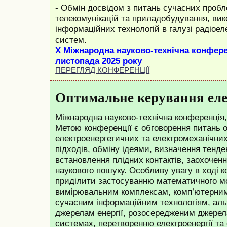
- Обмін досвідом з питань сучасних пробл
телекомунікацій та приладобудування, ви
інформаційних технологій в галузі радіоел
систем.
X
Міжнародна науково-технічна
конфере
листопада 2025 року
ПЕРЕГЛЯД КОНФЕРЕНЦІЇ
Оптимальне керування ел
Міжнародна науково-технічна конференція,
Метою конференції є обговорення питань 
електроенергетичних та електромеханічни
підходів, обміну ідеями, визначення тенден
встановлення плідних контактів, заохочен
наукового пошуку. Особливу увагу в ході 
приділити застосуванню математичного мо
вимірювальним комплексам, комп’ютерним
сучасним інформаційним технологіям, ал
джерелам енергії, розосередженим джерела
системах, перетворенню електроенергії та