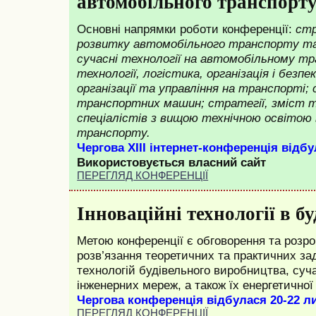
автомобільного транспорт
Основні напрямки роботи конференції:
стр
розвитку автомобільного транспорту та
сучасні технології на автомобільному т
технології, логістика, організація і безпе
організації та управління на транспорті;
транспортних машин; стратегії, зміст та
спецiалiстiв з вищою технічною освiтою 
транспорту.
Чергова XIII інтернет-конференцiя відбу
Використовується власний сайт
ПЕРЕГЛЯД КОНФЕРЕНЦІЇ
Інноваційні технології в б
Метою конференції є обговорення та розр
розв’язання теоретичних та практичних зад
технологій будівельного виробництва, суча
інженерних мереж, а також їх енергетичної
Чергова конференція відбулася 20-22 л
ПЕРЕГЛЯД КОНФЕРЕНЦІЇ