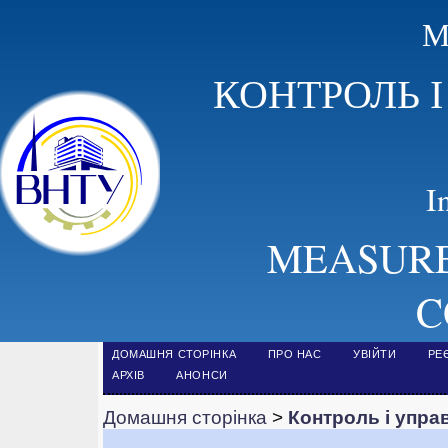
М
КОНТРОЛЬ 
I
MEASURE
C
ДОМАШНЯ СТОРІНКА
ПРО НАС
УВІЙТИ
РЕ
АРХІВ
АНОНСИ
Домашня сторінка
>
Контроль і упра