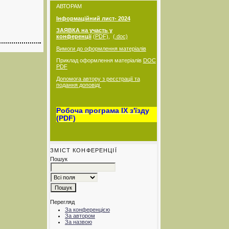
АВТОРАМ
Інформаційний лис
т
- 2024
ЗАЯВКА на участь у
конференції
(PDF)
,
(.doc)
Вимоги до оформлення матеріалів
Приклад оформлення матеріалів
DOC
PDF
Допомога автору з реєстрації та
подання доповіді
Робоча програма IX з'їзду
(PDF)
ЗМІСТ КОНФЕРЕНЦІЇ
Пошук
Перегляд
За конференцією
За автором
За назвою