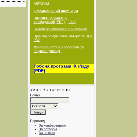
АВТОРАМ
Інформаційний лис
т
- 2024
ЗАЯВКА на участь у
конференції
(PDF)
,
(.doc)
Вимоги до оформлення матеріалів
Приклад оформлення матеріалів
DOC
PDF
Допомога автору з реєстрації та
подання доповіді
Робоча програма IX з'їзду
(PDF)
ЗМІСТ КОНФЕРЕНЦІЇ
Пошук
Перегляд
За конференцією
За автором
За назвою