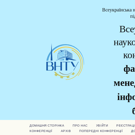
Всеукраїнська 
пі
Все
наук
ко
фа
мене
інф
ДОМАШНЯ СТОРІНКА
ПРО НАС
УВІЙТИ
РЕЄСТРАЦІ
КОНФЕРЕНЦІЇ
АРХІВ
ПОПЕРЕДНІ КОНФЕРЕНЦІЇ
Д