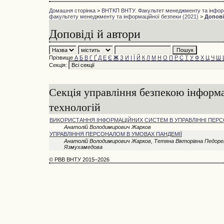
Домашня сторінка
>
ВНТКП ВНТУ. Факультет менеджменту та інформ
факультету менеджменту та інформаційної безпеки (2021)
>
Допові
Доповіді й автори
Прізвище
А
Б
В
Г
Ґ
Д
Е
Є
Ж
З
И
І
Ї
Й
К
Л
М
Н
О
П
Р
С
Т
У
Ф
Х
Ц
Ч
Ш
Секція:
Секція управління безпекою інформ
технологій
ВИКОРИСТАННЯ ІНФОРМАЦІЙНИХ СИСТЕМ В УПРАВЛІННІ ПЕР
Анатолій Володимирович Жарков
УПРАВЛІННЯ ПЕРСОНАЛОМ В УМОВАХ ПАНДЕМІЇ
Анатолій Володимирович Жарков, Тетяна Вікторівна Педорен
Язмухамедова
© РВВ ВНТУ 2015–2026