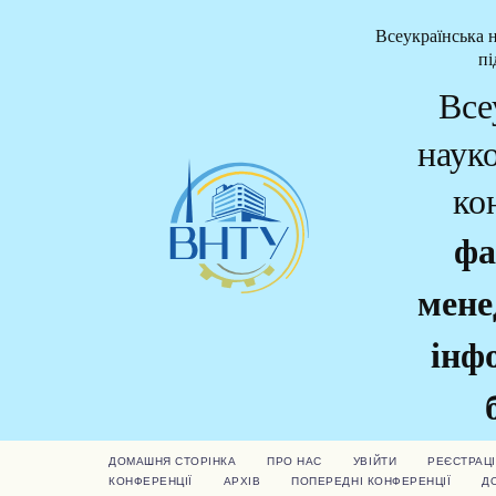
Всеукраїнська 
пі
Все
наук
ко
фа
мене
інф
ДОМАШНЯ СТОРІНКА
ПРО НАС
УВІЙТИ
РЕЄСТРАЦІ
КОНФЕРЕНЦІЇ
АРХІВ
ПОПЕРЕДНІ КОНФЕРЕНЦІЇ
Д