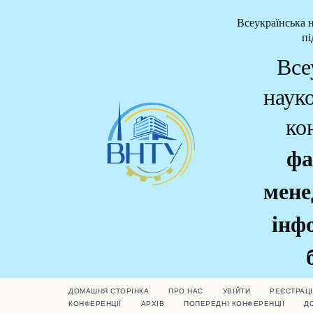
Всеукраїнська 
пі
Все
наук
ко
фа
мене
інф
ДОМАШНЯ СТОРІНКА
ПРО НАС
УВІЙТИ
РЕЄСТРАЦІ
КОНФЕРЕНЦІЇ
АРХІВ
ПОПЕРЕДНІ КОНФЕРЕНЦІЇ
Д