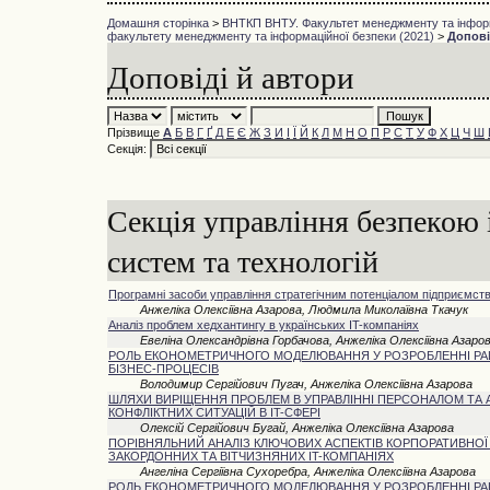
Домашня сторінка
>
ВНТКП ВНТУ. Факультет менеджменту та інформ
факультету менеджменту та інформаційної безпеки (2021)
>
Допові
Доповіді й автори
Прізвище
А
Б
В
Г
Ґ
Д
Е
Є
Ж
З
И
І
Ї
Й
К
Л
М
Н
О
П
Р
С
Т
У
Ф
Х
Ц
Ч
Ш
Секція:
Секція управління безпекою
систем та технологій
Програмні засоби управління стратегічним потенціалом підприємст
Анжеліка Олексіївна Азарова, Людмила Миколаївна Ткачук
Аналіз проблем хедхантингу в українських IT-компаніях
Евеліна Олександрівна Горбачова, Анжеліка Олексіївна Азаро
РОЛЬ ЕКОНОМЕТРИЧНОГО МОДЕЛЮВАННЯ У РОЗРОБЛЕННІ РА
БІЗНЕС-ПРОЦЕСІВ
Володимир Сергійович Пугач, Анжеліка Олексіївна Азарова
ШЛЯХИ ВИРІЩЕННЯ ПРОБЛЕМ В УПРАВЛІННІ ПЕРСОНАЛОМ ТА 
КОНФЛІКТНИХ СИТУАЦІЙ В IT-СФЕРІ
Олексій Сергійович Бугай, Анжеліка Олексіївна Азарова
ПОРІВНЯЛЬНИЙ АНАЛІЗ КЛЮЧОВИХ АСПЕКТІВ КОРПОРАТИВНОЇ 
ЗАКОРДОННИХ ТА ВІТЧИЗНЯНИХ IT-КОМПАНІЯХ
Ангеліна Сергіївна Сухоребра, Анжеліка Олексіївна Азарова
РОЛЬ ЕКОНОМЕТРИЧНОГО МОДЕЛЮВАННЯ У РОЗРОБЛЕННІ РА