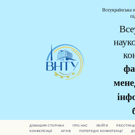
Всеукраїнська 
пі
Все
наук
ко
фа
мене
інф
ДОМАШНЯ СТОРІНКА
ПРО НАС
УВІЙТИ
РЕЄСТРАЦІ
КОНФЕРЕНЦІЇ
АРХІВ
ПОПЕРЕДНІ КОНФЕРЕНЦІЇ
Д