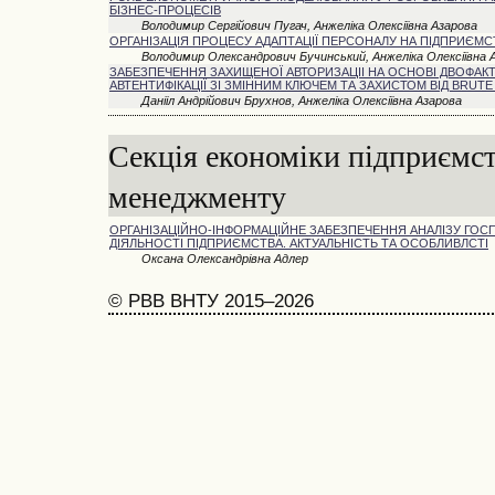
БІЗНЕС-ПРОЦЕСІВ
Володимир Сергійович Пугач, Анжеліка Олексіївна Азарова
ОРГАНІЗАЦІЯ ПРОЦЕСУ АДАПТАЦІЇ ПЕРСОНАЛУ НА ПІДПРИЄМС
Володимир Олександрович Бучинський, Анжеліка Олексіївна 
ЗАБЕЗПЕЧЕННЯ ЗАХИЩЕНОЇ АВТОРИЗАЦІІ НА ОСНОВІ ДВОФАК
АВТЕНТИФІКАЦІЇ ЗІ ЗМІННИМ КЛЮЧЕМ ТА ЗАХИСТОМ ВІД BRUT
Данііл Андрійович Брухнов, Анжеліка Олексіївна Азарова
Секція економіки підприємст
менеджменту
ОРГАНІЗАЦІЙНО-ІНФОРМАЦІЙНЕ ЗАБЕЗПЕЧЕННЯ АНАЛІЗУ ГОС
ДІЯЛЬНОСТІ ПІДПРИЄМСТВА. АКТУАЛЬНІСТЬ ТА ОСОБЛИВЛСТІ
Оксана Олександрівна Адлер
© РВВ ВНТУ 2015–2026