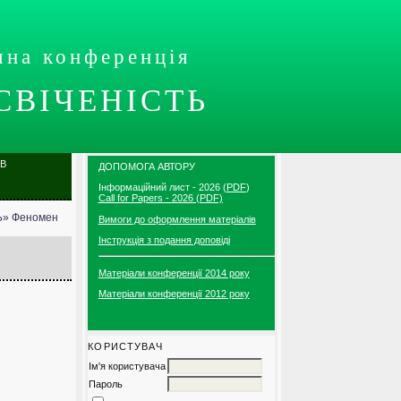
чна конференція
СВІЧЕНІСТЬ
ІВ
ДОПОМОГА АВТОРУ
Інформаційний лист - 2026 (
PDF
)
Call for Papers - 2026 (PDF)
СЬ» Феномен
Вимоги до оформлення матеріалів
Iнструкція з подання доповіді
Матеріали конференції 2014 року
Матеріали конференції 2012 року
КОРИСТУВАЧ
Ім'я користувача
Пароль