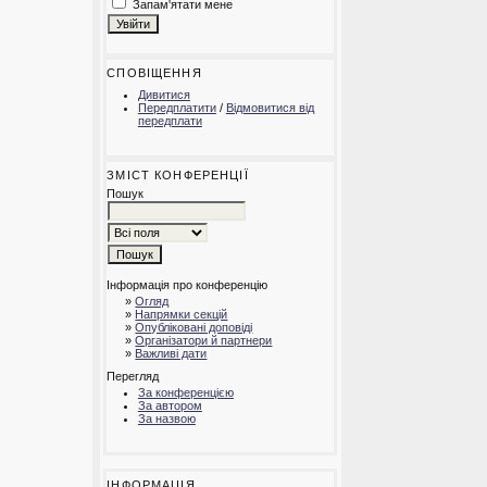
Запам'ятати мене
СПОВІЩЕННЯ
Дивитися
Передплатити
/
Відмовитися від
передплати
ЗМІСТ КОНФЕРЕНЦІЇ
Пошук
Інформація про конференцію
»
Огляд
»
Напрямки секцій
»
Опубліковані доповіді
»
Організатори й партнери
»
Важливі дати
Перегляд
За конференцією
За автором
За назвою
ІНФОРМАЦІЯ