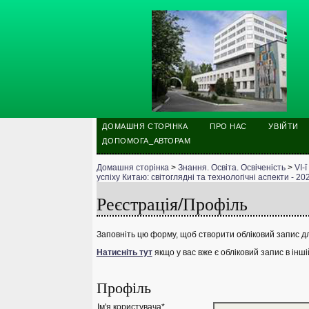
ДОМАШНЯ СТОРІНКА
ПРО НАС
УВІЙТИ
ДОПОМОГА_АВТОРАМ
Домашня сторінка
>
Знання. Освіта. Освіченість
>
VІ-
успіху Китаю: світоглядні та технологічні аспекти - 20
Реєстрація/Профіль
Заповніть цю форму, щоб створити обліковий запис дл
Натисніть тут
якщо у вас вже є обліковий запис в інші
Профіль
Ім'я користувача*