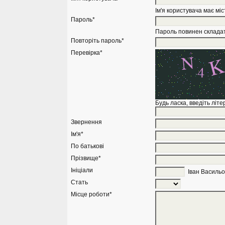
Ім'я користувача має міс
Пароль*
Пароль повинен складат
Повторіть пароль*
Перевірка*
Будь ласка, введіть літ
Звернення
Ім'я*
По батькові
Прізвище*
Ініціали
Іван Васильо
Стать
Місце роботи*