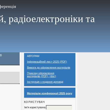
ференція
, радіоелектроніки та
ІВ
АВТОРАМ
Інформаційний лист-2025 (PDF)
Вимоги до оформлення матеріалів
Приклад оформлення
матеріалів
(PDF)
,
(doc)
Iнструкція з подання доповіді
Матеріали конференції 2025 року
КОРИСТУВАЧ
Ім'я користувача