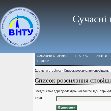
Сучасні 
ДОМАШНЯ СТОРІНКА
ПРО НАС
УВІЙТИ
АНОНСИ
Домашня сторінка
>
Список розсилання сповіщень
Список розсилання сповіщ
Введіть свою адресу електронної пошти, щоб отримув
Email