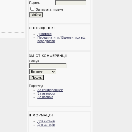
Пароль
Запам'ятати мене
СПОВІЩЕННЯ
Дивитися
Передплатити
/
Відмовитися від
передплати
ЗМІСТ КОНФЕРЕНЦІЇ
Пошук
Перегляд
За конференцією
За автором
За назвою
ІНФОРМАЦІЯ
Для читачів
Для авторів