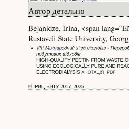
Домашня сторінка
>
Пошук
>
Автор детально
Автор детально
Bejanidze, Irina, <span lang=
Rustaveli State University, Geor
VІІІ Міжнародний з’їзд екологів
- Перероб
побутових відходів
HIGH-QUALITY PECTIN FROM WASTE O
USING ECOLOGICALLY PURE AND REA
ELECTRODIALYSIS
АНОТАЦІЯ
PDF
© ІРВЦ ВНТУ 2017–2025