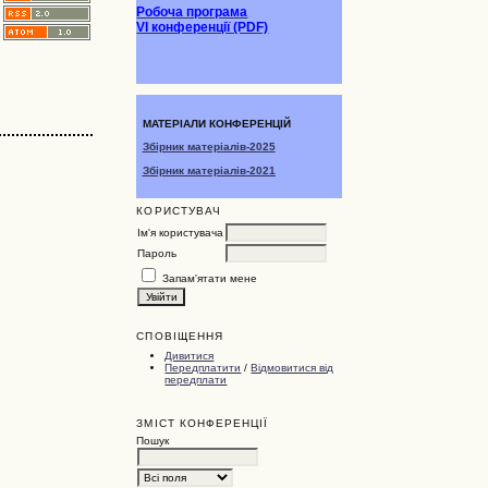
Робоча програма
VI конференції (PDF)
МАТЕРІАЛИ КОНФЕРЕНЦІЙ
Збірник матеріалів-2025
Збірник матеріалів-2021
КОРИСТУВАЧ
Ім'я користувача
Пароль
Запам'ятати мене
СПОВІЩЕННЯ
Дивитися
Передплатити
/
Відмовитися від
передплати
ЗМІСТ КОНФЕРЕНЦІЇ
Пошук