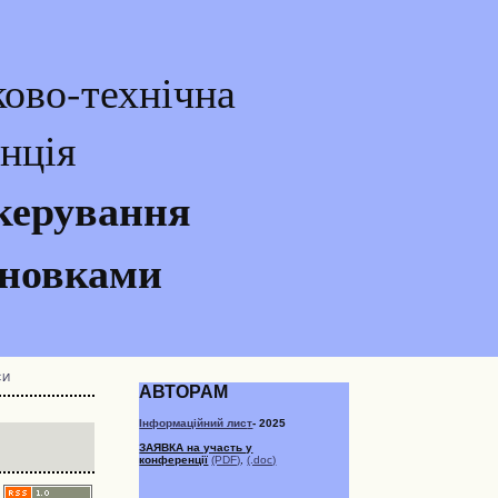
ово-технічна
нція
керування
ановками
СИ
АВТОРАМ
Інформаційний лис
т
- 2025
ЗАЯВКА на участь у
конференції
(PDF)
,
(.doc)