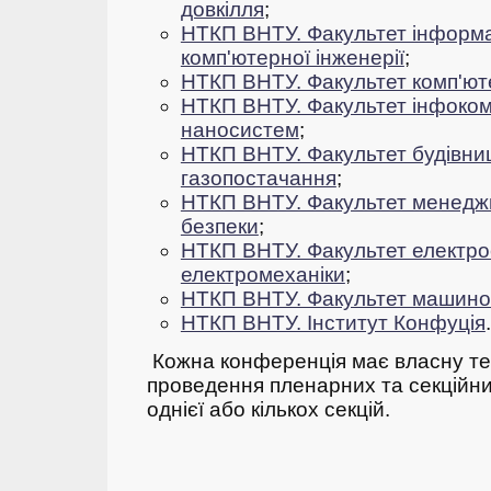
довкілля
;
НТКП ВНТУ. Факультет інформа
комп'ютерної інженерії
;
НТКП ВНТУ. Факультет комп'ют
НТКП ВНТУ. Факультет інфокому
наносистем
;
НТКП ВНТУ. Факультет будівниц
газопостачання
;
НТКП ВНТУ. Факультет менеджм
безпеки
;
НТКП ВНТУ. Факультет електро
електромеханіки
;
НТКП ВНТУ. Факультет машино
НТКП ВНТУ. Інститут Конфуція
.
Кожна конференція має власну тем
проведення пленарних та секційних
однієї або кількох секцій.