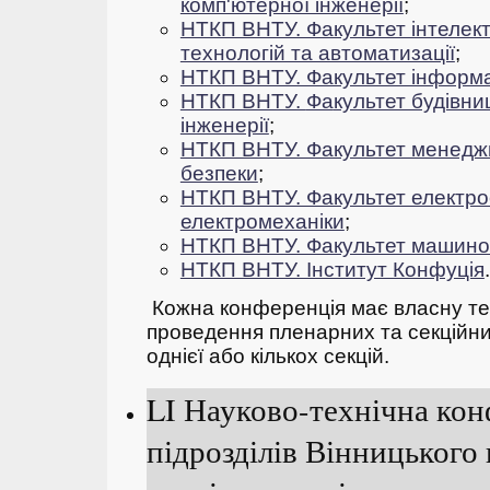
комп'ютерної інженерії
;
НТКП ВНТУ. Факультет інтелек
технологій та автоматизації
;
НТКП ВНТУ. Факультет інформа
НТКП ВНТУ.
Фа
культет будівни
інженерії
;
НТКП ВНТУ. Факультет менеджм
безпеки
;
НТКП ВНТУ. Факультет електро
електромеханіки
;
НТКП ВНТУ. Факультет машино
НТКП ВНТУ. Інститут Конфуція
.
Кожна конференція має власну тем
проведення пленарних та секційних
однієї або кількох секцій.
LI Науково-технічна кон
підрозділів Вінницького