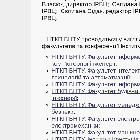
Власюк, директор ІРВЦ;
Світлана М
ІРВЦ;
Світлана Сідак, редактор І
ІРВЦ.
НТКП ВНТУ проводиться у вигляд
факультетів та конференції Інсти
НТКП ВНТУ. Факультет інформа
комп'ютерної інженерії
;
НТКП ВНТУ. Факультет інтелек
технологій та автоматизації
;
НТКП ВНТУ. Факультет інформа
НТКП ВНТУ.
Фа
культет будівни
інженерії
;
НТКП ВНТУ. Факультет менеджм
безпеки
;
НТКП ВНТУ. Факультет електро
електромеханіки
;
НТКП ВНТУ. Факультет машино
НТКП ВНТУ. Інститут Конфуція
.