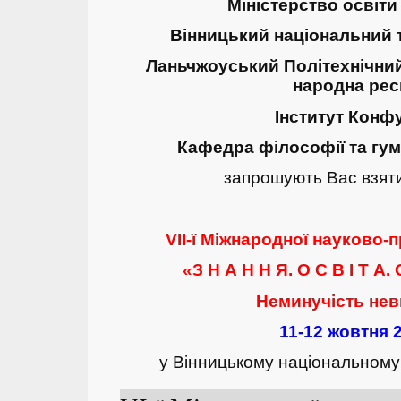
Міністерство освіти 
Вінницький національний т
Ланьчжоуський Політехнічний
народна рес
Інститут Конф
Кафедра філософії та гу
запрошують Вас взяти
VII-ї Міжнародної науково-
«З Н А Н Н Я. О С В І Т А. 
Неминучість нев
11-12 жовтня 
у Вінницькому національному 