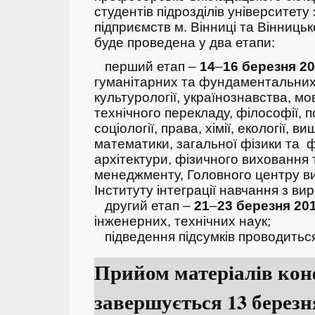
студентів підрозділів університету
підприємств м. Вінниці та Вінниць
буде проведена у два етапи:
перший етап –
14
–
16
березня 2
гуманітарних та фундаментальних 
культурології, українознавства, м
технічного перекладу, філософії, пс
соціології, права, хімії, екології, 
математики, загальної фізики та фо
архітектури, фізичного виховання 
менеджменту, Головного центру вих
Інституту інтеграції навчання з в
другий етап –
21
–
23
березня
20
інженерних, технічних наук;
підведення підсумків проводитьс
Прийом матеріалів кон
завершується 13 березн