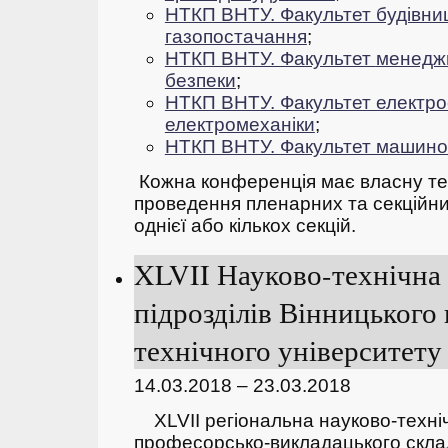
НТКП ВНТУ. Факультет будівниц
газопостачання
;
НТКП ВНТУ. Факультет
менеджм
безпеки
;
НТКП ВНТУ. Факультет електро
електромеханіки
;
НТКП ВНТУ. Факультет машино
Кожна конференція має власну тем
проведення пленарних та секційних
однієї або кількох секцій.
XLVII Науково-технічна
підрозділів Вінницького
технічного університету 
14.03.2018 – 23.03.2018
ХLVII регіональна науково-техні
професорсько-викладацького складу