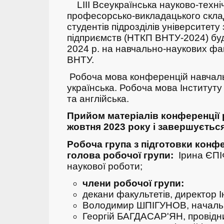
LIII
Всеукраїнська
науково-техні
професорсько-викладацького складу
студентів підрозділів університету
підприємств (НТКП ВНТУ-2024) бу
2024 р. на навчально-наукових фак
ВНТУ.
Робоча мова конференцій навчаль
українська. Робоча мова Інститут
та англійська.
Прийом матеріалів конференції 
жовтня 2023 року і завершується
Робоча група з підготовки конфе
голова робочої групи:
Ірина ЄПІ
наукової роботи;
члени робочої групи:
декани факультетів, директор 
Володимир ШПІГУНОВ, началь
Георгій БАГДАСАР'ЯН, провідн