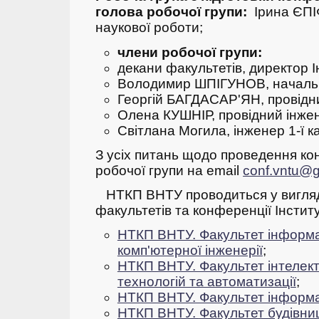
голова робочої групи:
Ірина ЄПІ
наукової роботи;
члени робочої групи:
декани факультетів, директор 
Володимир ШПІГУНОВ, началь
Георгій БАГДАСАР'ЯН, провідн
Олена КУШНІР, провідний інже
Світлана Могила, інженер 1-ї к
З усіх питань щодо проведення ко
робочої групи на email
conf.vntu@
НТКП ВНТУ проводиться у вигляд
факультетів та конференції Інсти
НТКП ВНТУ. Факультет інформа
комп'ютерної інженерії
;
НТКП ВНТУ. Факультет інтелек
технологій та автоматизації
;
НТКП ВНТУ. Факультет інформа
НТКП ВНТУ.
Фа
культет будівни