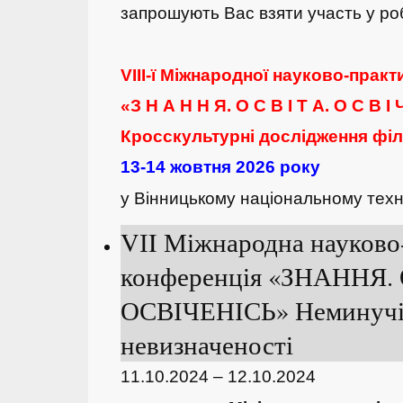
запрошують Вас взяти участь у ро
VIII-ї Міжнародної науково-практ
«З Н А Н Н Я. О С В І Т А. О С В І Ч
Кросскультурні дослідження філ
13-14 жовтня 2026 року
у Вінницькому національному техн
VІI Міжнародна науково
конференція «ЗНАННЯ.
ОСВІЧЕНІСЬ» Неминучі
невизначеності
11.10.2024 – 12.10.2024