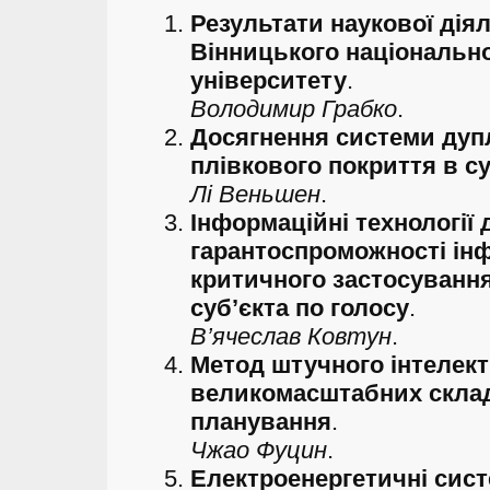
Результати наукової діял
Вінницького національно
університету
.
Володимир Грабко
.
Досягнення системи дуп
плівкового покриття в с
Лі Веньшен
.
Інформаційні технології
гарантоспроможності ін
критичного застосування
суб’єкта по голосу
.
В’ячеслав Ковтун
.
Метод штучного інтелек
великомасштабних скла
планування
.
Чжао Фуцин
.
Електроенергетичні сис