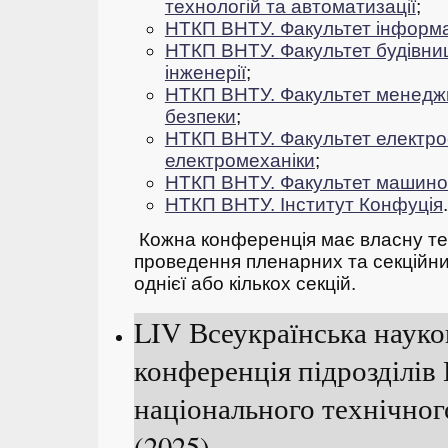
технологій та автоматизації
;
НТКП ВНТУ. Факультет інформа
НТКП ВНТУ.
Фа
культет будівни
інженерії
;
НТКП ВНТУ. Факультет менеджм
безпеки
;
НТКП ВНТУ. Факультет електро
електромеханіки
;
НТКП ВНТУ. Факультет машино
НТКП ВНТУ. Інститут Конфуція
.
Кожна конференція має власну тем
проведення пленарних та секційних
однієї або кількох секцій.
LIV Всеукраїнська науко
конференція підрозділів
національного технічног
(2025)