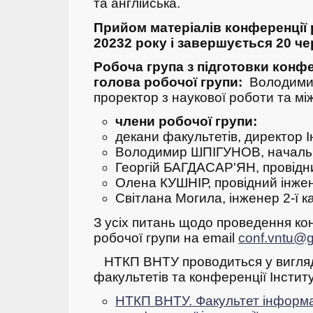
та англійська.
Прийом матеріалів конференції 
20232 року і завершується 20 че
Робоча група з підготовки конфе
голова робочої групи:
Володими
проректор з наукової роботи та м
члени робочої групи:
декани факультетів, директор 
Володимир ШПІГУНОВ, началь
Георгій БАГДАСАР'ЯН, провідн
Олена КУШНІР, провідний інже
Світлана Могила, інженер 2-ї к
З усіх питань щодо проведення ко
робочої групи на email
conf.vntu@
НТКП ВНТУ проводиться у вигляд
факультетів та конференції Інсти
НТКП ВНТУ. Факультет інформа