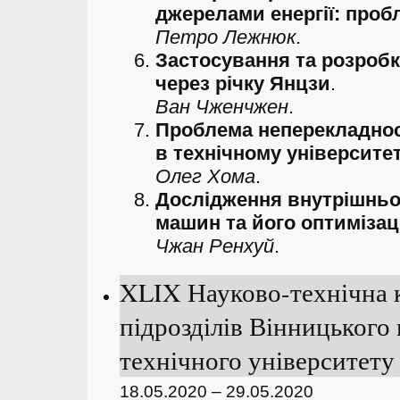
джерелами енергії: пробл
Петро Лежнюк
.
Застосування та розробк
через річку Янцзи
.
Ван Чженчжен
.
Проблема неперекладност
в технічному університет
Олег Хома
.
Дослідження внутрішньо
машин та його оптимізац
Чжан Ренхуй
.
XLIX Науково-технічна 
підрозділів Вінницького
технічного університету 
18.05.2020 – 29.05.2020