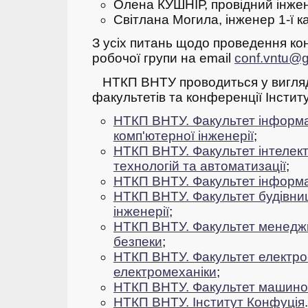
Олена КУШНІР, провідний інже
Світлана Могила, інженер 1-ї к
З усіх питань щодо проведення ко
робочої групи на email
conf.vntu@
НТКП ВНТУ проводиться у вигляд
факультетів та конференції Інсти
НТКП ВНТУ. Факультет інформа
комп'ютерної інженерії
;
НТКП ВНТУ. Факультет інтелек
технологій та автоматизації
;
НТКП ВНТУ. Факультет інформа
НТКП ВНТУ.
Фа
культет будівни
інженерії
;
НТКП ВНТУ. Факультет менеджм
безпеки
;
НТКП ВНТУ. Факультет електро
електромеханіки
;
НТКП ВНТУ. Факультет машино
НТКП ВНТУ. Інститут Конфуція
.