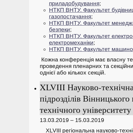
приладобудування
;
НТКП ВНТУ. Факультет будівниц
газопостачання
;
НТКП ВНТУ. Факультет
менеджм
безпеки
;
НТКП ВНТУ. Факультет електро
електромеханіки
;
НТКП ВНТУ. Факультет машино
Кожна конференція має власну тем
проведення пленарних та секційних
однієї або кількох секцій.
XLVIII Науково-технічн
підрозділів Вінницького
технічного університету 
13.03.2019 – 15.03.2019
ХLVIII регіональна науково-техн