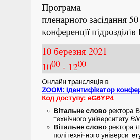
Програма
пленарного засідання 50
конференції
підрозділі
10 березня 2021
00
00
10
- 12
Онлайн трансляція в
ZOOM: Ідентифікатор конфере
Код доступу: eG6YP4
Вітальне слово
ректора В
технічного університету
Ві
Вітальне слово
ректора Л
політехнічного університе