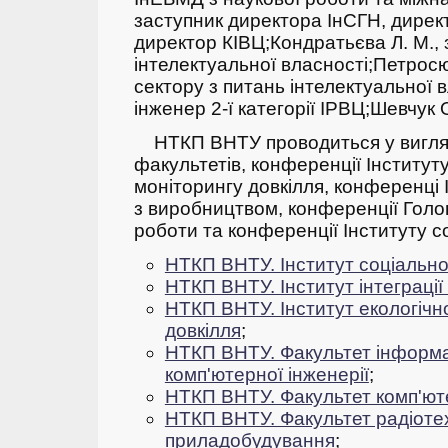
заступник директора ІнСГН, директ
директор КІВЦ;
Кондратьєва Л. М., 
інтелектуальної власності;
Петросюк
сектору з питань інтелектуальної в
інженер 2-ї категорії ІРВЦ;
Шевчук О
НТКП ВНТУ проводиться у вигляд
факультетів, конференції Інституту
моніторингу довкілля, конференці І
з виробництвом, конференції Голо
роботи та конференції Інституту с
НТКП ВНТУ. Інститут соціально
НТКП ВНТУ. Інститут інтеграці
НТКП ВНТУ. Інститут екологічно
довкілля
;
НТКП ВНТУ. Факультет інформа
комп'ютерної інженерії
;
НТКП ВНТУ. Факультет комп'ют
НТКП ВНТУ. Факультет радіотехн
приладобудування
;