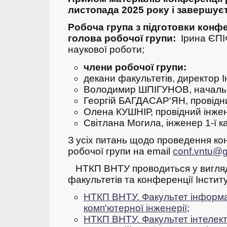
листопада 2025 року і завершуєт
Робоча група з підготовки конфе
голова робочої групи:
Ірина ЄПІ
наукової роботи;
члени робочої групи:
декани факультетів, директор 
Володимир ШПІГУНОВ, началь
Георгій БАГДАСАР'ЯН, провідн
Олена КУШНІР, провідний інже
Світлана Могила, інженер 1-ї к
З усіх питань щодо проведення ко
робочої групи на email
conf.vntu@
НТКП ВНТУ проводиться у вигляд
факультетів та конференції Інсти
НТКП ВНТУ. Факультет інформа
комп'ютерної інженерії
;
НТКП ВНТУ. Факультет інтелек