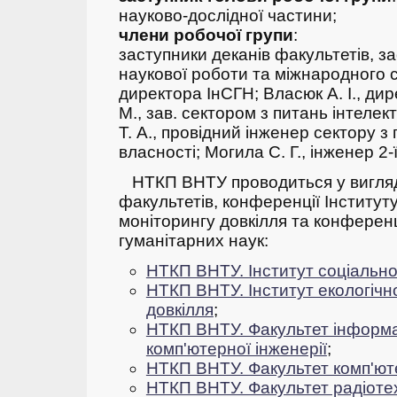
науково-дослідної частини;
члени робочої групи
:
заступники деканів факультетів, з
наукової роботи та міжнародного с
директора ІнСГН;
Власюк А. І., ди
М., зав. сектором з питань інтелек
Т. А., провідний інженер сектору з
власності;
Могила С. Г., інженер 2-ї
НТКП ВНТУ проводиться у вигляд
факультетів, конференції Інституту
моніторингу довкілля та конференц
гуманітарних наук:
НТКП ВНТУ. Інститут соціально
НТКП ВНТУ. Інститут екологічно
довкілля
;
НТКП ВНТУ. Факультет інформа
комп'ютерної інженерії
;
НТКП ВНТУ. Факультет комп'ют
НТКП ВНТУ. Факультет радіотехн