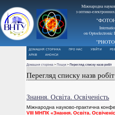
Міжнародна науков
з оптико-електронних
"ФОТОН
Internati
on Optoelectronic 
"PHOTO
ДОМАШНЯ СТОРІНКА
ПРО НАС
УВІЙТИ
РЕ
АРХІВ
АНОНСИ
Домашня сторінка
>
Пошук
>
Перегляд списку назв робіт
Перегляд списку назв робіт
Знання. Освіта. Освіченість
Міжнародна науково-практична конф
VIII МНПК «Знання. Освіта. Освічені