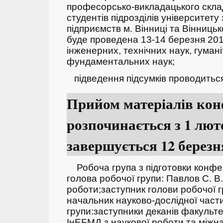
професорсько-викладацького складу
студентів підрозділів університету
підприємств м. Вінниці та Вінниць
буде проведена 13-14 березня 2019
інженерних, технічних наук, гуман
фундаментальних наук;
підведення підсумків проводитьс
Прийом матеріалів кон
розпочинається з 1 люто
завершується 12 березн
Робоча група з підготовки конфе
голова робочої групи: Павлов С. В.
роботи;
заступник голови робочої гр
начальник науково-дослідної част
групи:
заступники деканів факульте
ІнЕБМД з наукової роботи та міжн