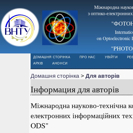
Міжнародна науков
з оптико-електронних
"ФОТОН
Internati
on Optoelectronic 
"PHOTO
ДОМАШНЯ СТОРІНКА
ПРО НАС
УВІЙТИ
РЕ
АРХІВ
АНОНСИ
Домашня сторінка
>
Для авторів
Інформация для авторів
Міжнародна науково-технічна к
електронних інформаційних тех
ODS"