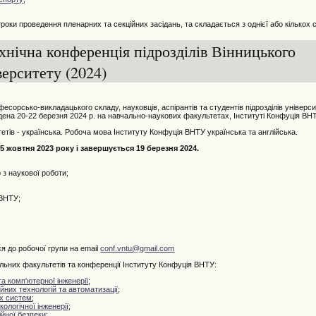
оки проведення пленарних та секційних засідань, та складається з однієї або кількох с
ехнічна конференція підрозділів Вінницького
верситету (2024)
сорсько-викладацького складу, науковців, аспірантів та студентів підрозділів універс
ена 20-22 березня 2024 р. на навчально-наукових факультетах, Інституті Конфуція ВН
ів - українська. Робоча мова Інституту Конфуція ВНТУ українська та англійська.
 жовтня 2023 року і завершується 19 березня 2024.
з наукової роботи;
 ВНТУ;
я до робочої групи на email
conf.vntu@gmail.com
них факультетів та конференції Інституту Конфуція ВНТУ:
а комп'ютерної інженерії
;
них технологій та автоматизації
;
х систем
;
кологічної інженерії
;
йної безпеки
;