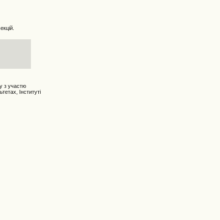
екцій.
ту з участю
тетах, Інституті