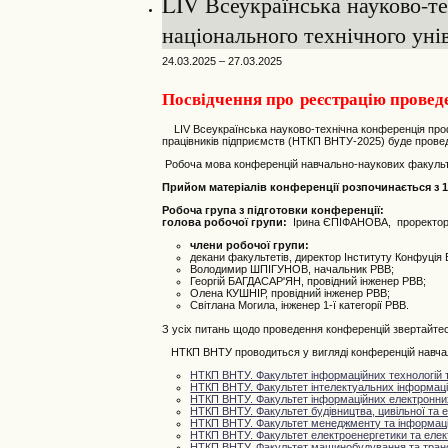
LIV Всеукраїнська науково-те
національного технічного уні
24.03.2025 – 27.03.2025
Посвідчення про реєстрацію проведе
LIV Всеукраїнська науково-технічна конференція профес
працівників підприємств (НТКП ВНТУ-2025) буде провед
Робоча мова конференцій навчально-наукових факультет
Прийом матеріалів конференції розпочинається з 15
Робоча група з підготовки конференції:
голова робочої групи:
Ірина ЄПІФАНОВА, проректор 
члени робочої групи:
декани факультетів, директор Інституту Конфуція
Володимир ШПІГУНОВ, начальник РВВ;
Георгій БАГДАСАР'ЯН, провідний інженер РВВ;
Олена КУШНІР, провідний інженер РВВ;
Світлана Могила, інженер 1-ї категорії РВВ.
З усіх питань щодо проведення конференцій звертайтес
НТКП ВНТУ проводиться у вигляді конференцій навчаль
НТКП ВНТУ. Факультет інформаційних технологій т
НТКП ВНТУ. Факультет інтелектуальних інформацій
НТКП ВНТУ. Факультет інформаційних електронни
НТКП ВНТУ.
Фа
культет будівництва, цивільної та е
НТКП ВНТУ. Факультет менеджменту та інформаці
НТКП ВНТУ. Факультет електроенергетики та елек
НТКП ВНТУ. Факультет машинобудування та тран