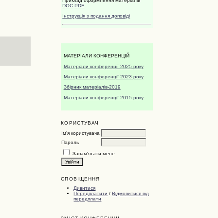
Приклад оформлення матеріалів
DOC
PDF
Iнструкція з подання доповіді
МАТЕРІАЛИ КОНФЕРЕНЦІЙ
Матеріали конференції 2025 року
Матеріали конференції 2023 року
Збірник матеріалів-2019
Матеріали конференції 2015 року
КОРИСТУВАЧ
Ім'я користувача
Пароль
Запам'ятати мене
СПОВІЩЕННЯ
Дивитися
Передплатити
/
Відмовитися від
передплати