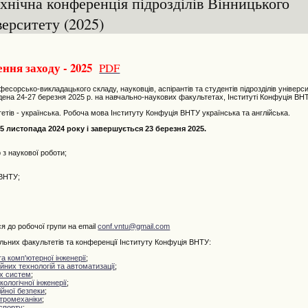
хнічна конференція підрозділів Вінницького
верситету (2025)
ння заходу - 2025
PDF
орсько-викладацького складу, науковців, аспірантів та студентів підрозділів універс
ена 24-27 березня 2025 р. на навчально-наукових факультетах, Інституті Конфуція ВН
ів - українська. Робоча мова Інституту Конфуція ВНТУ українська та англійська.
 листопада 2024 року і завершується 23 березня 2025.
з наукової роботи;
 ВНТУ;
я до робочої групи на email
conf.vntu@gmail.com
них факультетів та конференції Інституту Конфуція ВНТУ:
а комп'ютерної інженерії
;
них технологій та автоматизації
;
х систем
;
кологічної інженерії
;
йної безпеки
;
тромеханіки
;
спорту
;