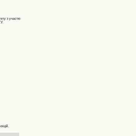
тету з участю
ТУ.
екцій.