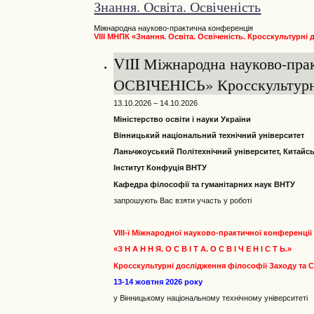
Знання. Освіта. Освіченість
Міжнародна науково-практична конференція
VIII МНПК «Знання. Освіта. Освіченість. Кросскультурні
VІII Міжнародна науково-пр
ОСВІЧЕНІСЬ» Кросскультурні 
13.10.2026 – 14.10.2026
Міністерство освіти і науки України
Вінницький національний технічний університет
Ланьчжоуський Політехнічний університет, Китайс
Інститут Конфуція ВНТУ
Кафедра філософії та гуманітарних наук ВНТУ
запрошують Вас взяти участь у роботі
VIII-ї Міжнародної науково-практичної конференції
«З Н А Н Н Я. О С В І Т А. О С В І Ч Е Н І С Т Ь.»
Кросскультурні дослідження філософії Заходу та 
13-14 жовтня 2026 року
у Вінницькому національному технічному університеті