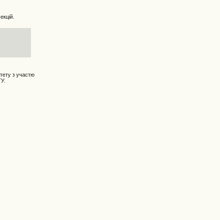
екцій.
итету з участю
ТУ.