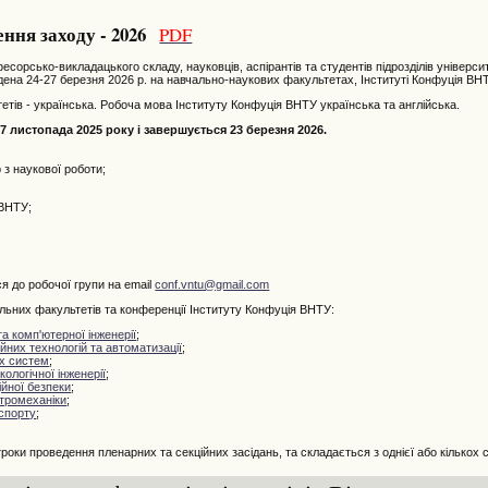
ння заходу - 2026
PDF
рсько-викладацького складу, науковців, аспірантів та студентів підрозділів універси
ена 24-27 березня 2026 р. на навчально-наукових факультетах, Інституті Конфуція ВН
ів - українська. Робоча мова Інституту Конфуція ВНТУ українська та англійська.
 листопада 2025 року і завершується 23 березня 2026.
з наукової роботи;
 ВНТУ;
я до робочої групи на email
conf.vntu@gmail.com
них факультетів та конференції Інституту Конфуція ВНТУ:
а комп'ютерної інженерії
;
них технологій та автоматизації
;
х систем
;
кологічної інженерії
;
йної безпеки
;
тромеханіки
;
спорту
;
оки проведення пленарних та секційних засідань, та складається з однієї або кількох с