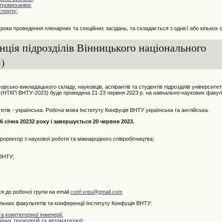
тромеханіки
;
спорту
;
оки проведення пленарних та секційних засідань, та складається з однієї або кількох с
нція підрозділів Вінницького національного
)
сько-викладацького складу, науковців, аспірантів та студентів підрозділів університе
сті (НТКП ВНТУ-2023) буде проведена 21-23 червня 2023 р. на навчально-наукових факуль
ів - українська. Робоча мова Інституту Конфуція ВНТУ українська та англійська.
 січня 20232 року і завершується 20 червня 2023.
ректор з наукової роботи та міжнародного співробітництва;
 ВНТУ;
я до робочої групи на email
conf.vntu@gmail.com
них факультетів та конференції Інституту Конфуція ВНТУ:
а комп'ютерної інженерії
;
них технологій та автоматизації
;