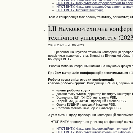
НТКП ВНТУ. Факультет електроенергетики та елек
НТКП ВНТУ. Факультет машинобудування та тран
НТКП ВНТУ. Інститут Конфуція
.
Кожна конференція має власну тематику, оргкомітет, стр
LII Науково-технічна конфере
технічного університету (2023
20.06.2023 – 20.06.2023
LII регіональна науково-технічна конференція професор
працівників підприємств м. Вінниці та Вінницької обла
Конфуція ВНТУ.
Робоча мова конференцій навчально-наукових факультет
Прийом матеріалів конференції розпочинається з 16
Робоча група з підготовки конференції:
голова робочої групи:
Володимир ГРАБКО, перший про
члени робочої групи:
декани факультетів, директор Інституту Конфуція
Володимир ШПІГУНОВ, начальник РВВ;
Георгій БАГДАСАР'ЯН, провідний інженер РВВ;
Олена КУШНІР, провідний інженер РВВ;
Світлана Могила, інженер 2-ї категорії РВВ.
З усіх питань щодо проведення конференцій звертайтес
НТКП ВНТУ проводиться у вигляді конференцій навчаль
НТКП ВНТУ. Факультет інформаційних технологій т
НТКП ВНТУ. Факультет інтелектуальних інформацій