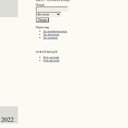
ЗМІСТ КОНФЕРЕНЦІЇ
Пошук
Перегляд
За конференцією
За автором
За назвою
ІНФОРМАЦІЯ
Для читачів
Для авторів
 2022