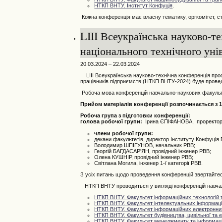
НТКП ВНТУ. Інститут Конфуція
.
Кожна конференція має власну тематику, оргкомітет, стр
LIII Всеукраїнська науково-т
національного технічного уні
20.03.2024 – 22.03.2024
LIII
Всеукраїнська
науково-технічна конференція профе
працівників підприємств (НТКП ВНТУ-2024) буде провед
Робоча мова конференцій навчально-наукових факультет
Прийом матеріалів конференції розпочинається з 15
Робоча група з підготовки конференції:
голова робочої групи:
Ірина ЄПІФАНОВА, проректор 
члени робочої групи:
декани факультетів, директор Інституту Конфуція
Володимир ШПІГУНОВ, начальник РВВ;
Георгій БАГДАСАР'ЯН, провідний інженер РВВ;
Олена КУШНІР, провідний інженер РВВ;
Світлана Могила, інженер 1-ї категорії РВВ.
З усіх питань щодо проведення конференцій звертайтес
НТКП ВНТУ проводиться у вигляді конференцій навчаль
НТКП ВНТУ. Факультет інформаційних технологій т
НТКП ВНТУ. Факультет інтелектуальних інформацій
НТКП ВНТУ. Факультет інформаційних електронни
НТКП ВНТУ.
Фа
культет будівництва, цивільної та е
НТКП ВНТУ. Факультет менеджменту та інформаці