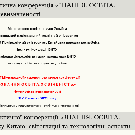
ктична конференція «ЗНАННЯ. ОСВІТА.
евизначеності
Міністерство освіти і науки України
нницький національний технічний університет
 Політехнічний університет, Китайська народна республіка
Інститут Конфуція ВНТУ
Кафедра філософії та гуманітарних наук ВНТУ
запрошують Вас взяти участь у роботі
I-ї Міжнародної науково-практичної конференції
«З Н А Н Н Я. О С В І Т А. О С В І Ч Е Н І С Т Ь.»
Неминучість невизначеності
11-12 жовтня 2024 року
Вінницькому національному технічному університеті
рактичної конференції «ЗНАННЯ. ОСВІТА.
Китаю: світоглядні та технологічні аспекти -