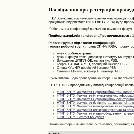
Посвідчення про реєстрацію проведе
LV Всеукраїнська науково-технічна конференція професо
працівників підприємств (НТКП ВНТУ-2026) буде провед
Робоча мова конференцій навчально-наукових факультет
Прийом матеріалів конференції розпочинається з 17
Робоча група з підготовки конференції:
голова робочої групи:
Ірина ЄПІФАНОВА, проректор 
члени робочої групи:
декани факультетів, директор Інституту Конфуція
Володимир ШПІГУНОВ, начальник РВВ;
Георгій БАГДАСАР'ЯН, провідний інженер РВВ;
Олена КУШНІР, провідний інженер РВВ;
Світлана Могила, інженер 1-ї категорії РВВ.
З усіх питань щодо проведення конференцій звертайтес
НТКП ВНТУ проводиться у вигляді конференцій навчаль
НТКП ВНТУ. Факультет інформаційних технологій т
НТКП ВНТУ. Факультет інтелектуальних інформацій
НТКП ВНТУ. Факультет інформаційних електронни
НТКП ВНТУ.
Фа
культет будівництва, цивільної та е
НТКП ВНТУ. Факультет менеджменту та інформаці
НТКП ВНТУ. Факультет електроенергетики та елек
НТКП ВНТУ. Факультет машинобудування та тран
НТКП ВНТУ. Інститут Конфуція
.
Кожна конференція має власну тематику, оргкомітет, стр