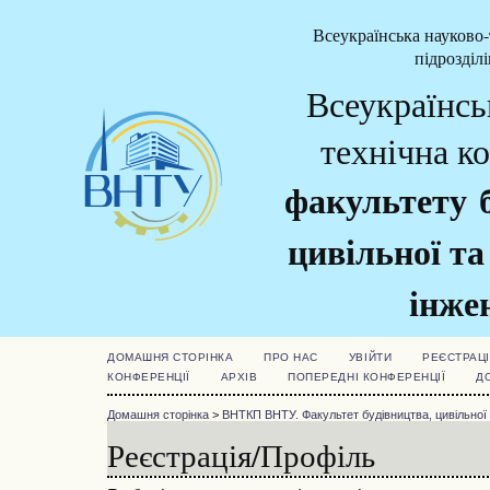
Всеукраїнська науково-
підрозділ
Всеукраїнсь
технічна к
факультету б
цивільної та
інжен
ДОМАШНЯ СТОРІНКА
ПРО НАС
УВІЙТИ
РЕЄСТРАЦІ
КОНФЕРЕНЦІЇ
АРХІВ
ПОПЕРЕДНІ КОНФЕРЕНЦІЇ
Д
Домашня сторінка
>
ВНТКП ВНТУ. Факультет будівництва, цивільної т
Реєстрація/Профіль