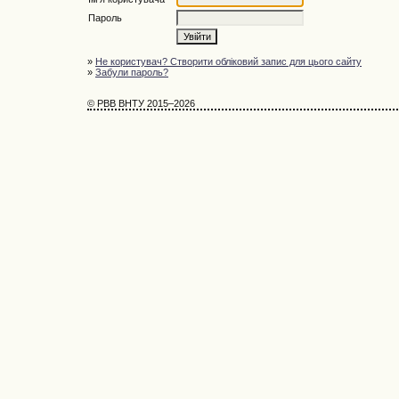
Пароль
»
Не користувач? Створити обліковий запис для цього сайту
»
Забули пароль?
© РВВ ВНТУ 2015–2026