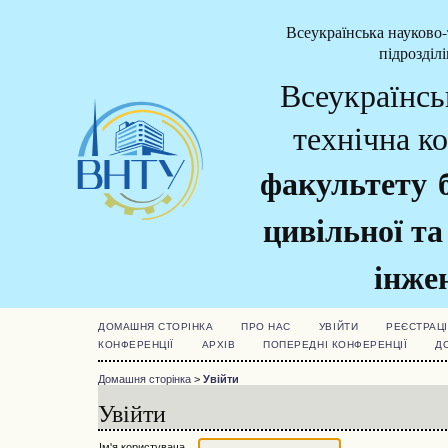
Всеукраїнська науково-
підрозділ
Всеукраїнсь
технічна к
факультету б
цивільної та
інжен
ДОМАШНЯ СТОРІНКА
ПРО НАС
УВІЙТИ
РЕЄСТРАЦІ
КОНФЕРЕНЦІЇ
АРХІВ
ПОПЕРЕДНІ КОНФЕРЕНЦІЇ
Д
Домашня сторінка
>
Увійти
Увійти
Ім'я користувача