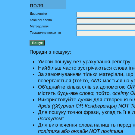
поля
Дисципліни
Ключові слова
Методологія
Тематичне покриття
Поради з пошуку:
Умови пошуку без урахування регістру
Найбільш часто зустрічаються слова іг
За замовчуванням тільки матеріали, що
повертаються (тобто,
AND
мається на ув
Об'єднайте кілька слів за допомогою
O
містять будь-яке слово; тобто,
освіту O
Використовуйте дужки для створення біл
Архів ((Журнал OR Конференція) NOT Те
Для пошуку точної фрази, укладіть її в 
доступом"
Для виключення слова напишіть перед
політика
або
онлайн NOT політика