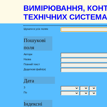
ВИМІРЮВАННЯ, КОНТ
ТЕХНІЧНИХ СИСТЕМ
Шукати в усіх полях
Пошукові
поля
Автори
Назва
Повний текст
Додаткові файл(и)
Дата
З
По
Індексні