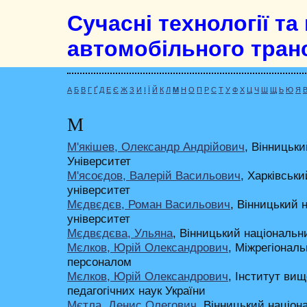
Сучасні технології т
автомобільного тран
А
Б
В
Г
Ґ
Д
Е
Є
Ж
З
И
І
Ї
Й
К
Л
М
Н
О
П
Р
С
Т
У
Ф
Х
Ц
Ч
Ш
Щ
Ь
Ю
Я
В
М
М'якішев, Олександр Андрійович
, Вінницьк
Університет
М'ясоєдов, Валерій Васильович
, Харківськ
університет
Мєдвєдєв, Роман Васильович
, Вінницький 
університет
Мєдвєдєва, Ульяна
, Вінницький національн
Мєлков, Юрій Олександрович
, Міжрегіонал
персоналом
Мєлков, Юрій Олександрович
, Інститут вищ
педагогічних наук України
Мєтла, Денис Олегович
, Вінницький націон