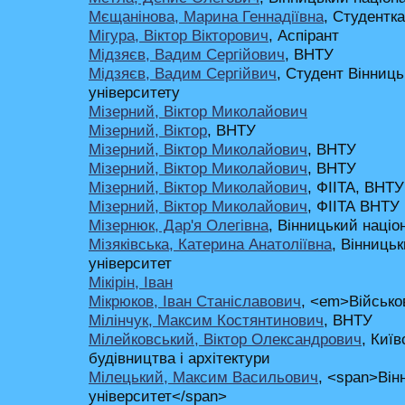
Мєщанінова, Марина Геннадіївна
, Студентка
Мігура, Віктор Вікторович
, Аспірант
Мідзяєв, Вадим Сергійович
, ВНТУ
Мідзяєв, Вадим Сергійвич
, Студент Вінниць
університету
Мізерний, Віктор Миколайович
Мізерний, Віктор
, ВНТУ
Мізерний, Віктор Миколайович
, ВНТУ
Мізерний, Віктор Миколайович
, ВНТУ
Мізерний, Віктор Миколайович
, ФІІТА, ВНТУ
Мізерний, Віктор Миколайович
, ФІІТА ВНТУ
Мізернюк, Дар'я Олегівна
, Вінницький націо
Мізяківська, Катерина Анатоліївна
, Вінниць
університет
Мікірін, Іван
Мікрюков, Іван Станіславович
, <em>Військо
Мілінчук, Максим Костянтинович
, ВНТУ
Мілейковський, Віктор Олександрович
, Киї
будівництва і архітектури
Мілецький, Максим Васильович
, <span>Він
університет</span>