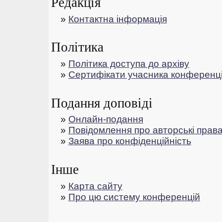
Редакція
»
Контактна інформація
Політика
»
Політика доступа до архіву
»
Сертифікати учасника конференці
Подання доповіді
»
Онлайн-подання
»
Повідомлення про авторські прав
»
Заява про конфіденційність
Інше
»
Карта сайту
»
Про цю систему конференцій