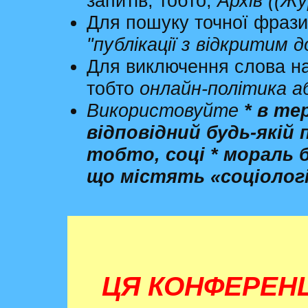
запитів; тобто,
Архів ((Ж
Для пошуку точної фрази, 
"публікації з відкритим 
Для виключення слова н
тобто
онлайн-політика
а
Використовуйте
*
в тер
відповідний будь-якій 
тобто,
соці * мораль
що містять «соціологі
ЦЯ КОНФЕРЕН