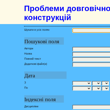
Проблеми довговічнос
конструкцій
Шукати в усіх полях
Пошукові поля
Автори
Назва
Повний текст
Додаткові файл(и)
Дата
З
По
Індексні поля
Дисципліни