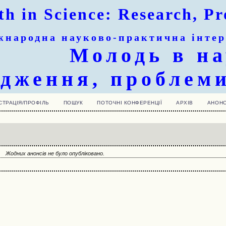
th in Science: Research, Pr
жнародна
науково-практична інтер
Молодь в на
ідження, проблем
СТРАЦІЯ/ПРОФІЛЬ
ПОШУК
ПОТОЧНІ КОНФЕРЕНЦІЇ
АРХІВ
АНОН
Жодних анонсів не було опубліковано.