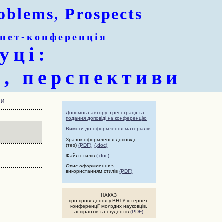
oblems, Prospects
нет-конференція
уці:
и, перспективи
СИ
Допомога автору з реєстрації та
подання доповіді на конференцію
Вимоги до оформлення матеріалів
Зразок оформлення доповіді
(тез)
(PDF)
,
(.doc)
Файл стилів
(.doс)
Опис оформлення з
використанням стилів
(PDF)
НАКАЗ
про проведення у ВНТУ інтернет-
конференції молодих науковців,
аспірантів та студентів
(PDF)