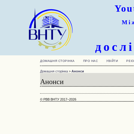
You
Мі
досл
ДОМАШНЯ СТОРІНКА
ПРО НАС
УВІЙТИ
РЕЄ
Домашня сторінка
>
Анонси
Анонси
© РВВ ВНТУ 2017–2026