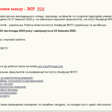
ення заходу - 2025
PDF
сорсько-викладацького складу, науковців, аспірантів та студентів підрозділів універ
дена 24-27 березня 2025 р. на навчально-наукових факультетах, Інституті Конфуція ВН
тів - українська. Робоча мова Інституту Конфуція ВНТУ українська та англійська.
5 листопада 2024 року і завершується 23 березня 2025.
 з наукової роботи;
я ВНТУ;
ся до робочої групи на email
conf.vntu@gmail.com
ьних факультетів та конференції Інституту Конфуція ВНТУ:
та комп'ютерної інженерії
;
йних технологій та автоматизації
;
их систем
;
екологічної інженерії
;
ійної безпеки
;
ктромеханіки
;
нспорту
;
роки проведення пленарних та секційних засідань, та складається з однієї або кількох 