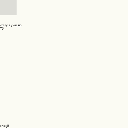
ситету з участю
ТУ.
секцій.