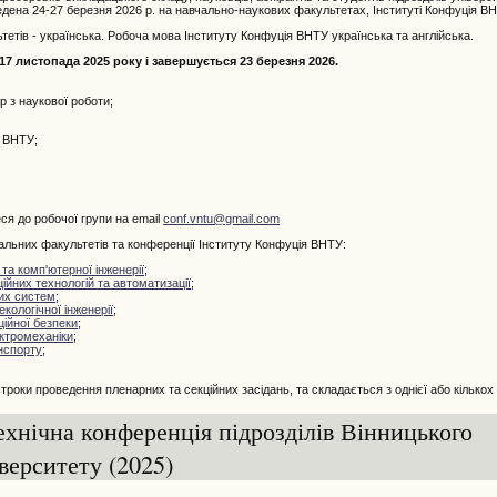
дена 24-27 березня 2026 р. на навчально-наукових факультетах, Інституті Конфуція ВН
тів - українська. Робоча мова Інституту Конфуція ВНТУ українська та англійська.
7 листопада 2025 року і завершується 23 березня 2026.
 з наукової роботи;
я ВНТУ;
ся до робочої групи на email
conf.vntu@gmail.com
ьних факультетів та конференції Інституту Конфуція ВНТУ:
та комп'ютерної інженерії
;
йних технологій та автоматизації
;
их систем
;
екологічної інженерії
;
ійної безпеки
;
ктромеханіки
;
нспорту
;
роки проведення пленарних та секційних засідань, та складається з однієї або кількох 
ехнічна конференція підрозділів Вінницького
верситету (2025)