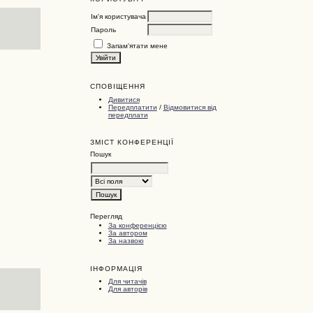
Ім'я користувача
Пароль
Запам'ятати мене
СПОВІЩЕННЯ
Дивитися
Передплатити
/
Відмовитися від
передплати
ЗМІСТ КОНФЕРЕНЦІЇ
Пошук
Перегляд
За конференцією
За автором
За назвою
ІНФОРМАЦІЯ
Для читачів
Для авторів