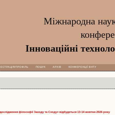
Міжнародна наук
конфере
Інноваційні техноло
ЕЄСТРАЦІЯ/ПРОФІЛЬ
ПОШУК
АРХІВ
КОНФЕРЕНЦІЇ ВНТУ
і дослідження філософії Заходу та Сходу»
відбудеться 13-14 жовтня 2026 року