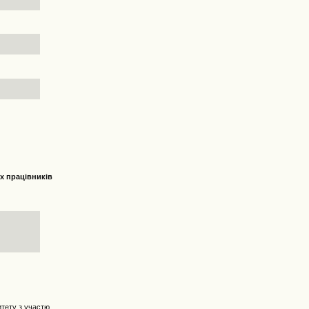
х працівників
итету з участю