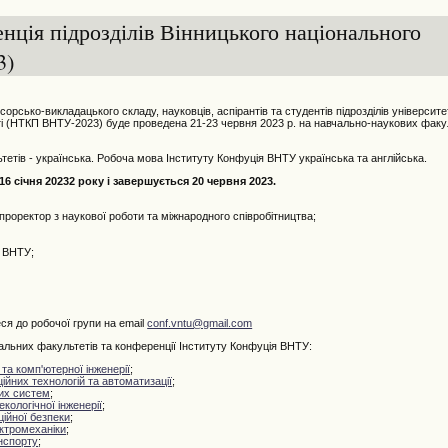
нція підрозділів Вінницького національного
3)
рсько-викладацького складу, науковців, аспірантів та студентів підрозділів університе
асті (НТКП ВНТУ-2023) буде проведена 21-23 червня 2023 р. на навчально-наукових факу
тів - українська. Робоча мова Інституту Конфуція ВНТУ українська та англійська.
6 січня 20232 року і завершується 20 червня 2023.
оректор з наукової роботи та міжнародного співробітництва;
я ВНТУ;
ся до робочої групи на email
conf.vntu@gmail.com
ьних факультетів та конференції Інституту Конфуція ВНТУ:
та комп'ютерної інженерії
;
йних технологій та автоматизації
;
их систем
;
екологічної інженерії
;
ійної безпеки
;
ктромеханіки
;
нспорту
;