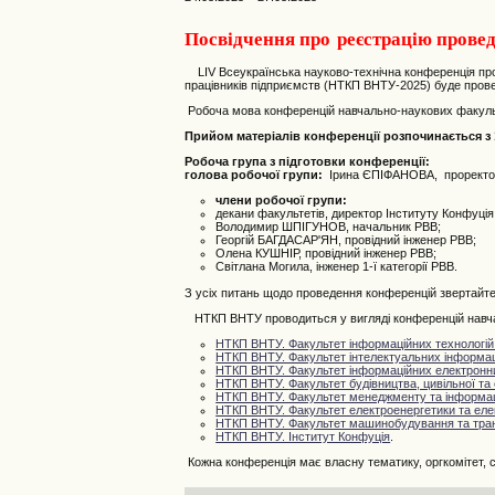
Посвідчення про реєстрацію провед
LIV Всеукраїнська науково-технічна конференція профе
працівників підприємств (НТКП ВНТУ-2025) буде прове
Робоча мова конференцій навчально-наукових факульте
Прийом матеріалів конференції розпочинається з 1
Робоча група з підготовки конференції:
голова робочої групи:
Ірина ЄПІФАНОВА, проректор
члени робочої групи:
декани факультетів, директор Інституту Конфуці
Володимир ШПІГУНОВ, начальник РВВ;
Георгій БАГДАСАР'ЯН, провідний інженер РВВ;
Олена КУШНІР, провідний інженер РВВ;
Світлана Могила, інженер 1-ї категорії РВВ.
З усіх питань щодо проведення конференцій звертайте
НТКП ВНТУ проводиться у вигляді конференцій навчал
НТКП ВНТУ. Факультет інформаційних технологій 
НТКП ВНТУ. Факультет інтелектуальних інформаці
НТКП ВНТУ. Факультет інформаційних електронн
НТКП ВНТУ.
Фа
культет будівництва, цивільної та 
НТКП ВНТУ. Факультет менеджменту та інформац
НТКП ВНТУ. Факультет електроенергетики та еле
НТКП ВНТУ. Факультет машинобудування та тра
НТКП ВНТУ. Інститут Конфуція
.
Кожна конференція має власну тематику, оргкомітет, ст