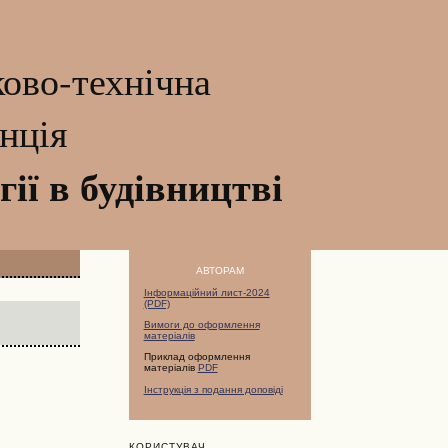
ово-технічна
нція
гії в будівництві
АВТОРАМ
Інформаційний лист-2024
(PDF)
Вимоги до оформлення
матеріалів
Приклад оформлення
матеріалів
PDF
Iнструкція з подання доповіді
КОРИСТУВАЧ