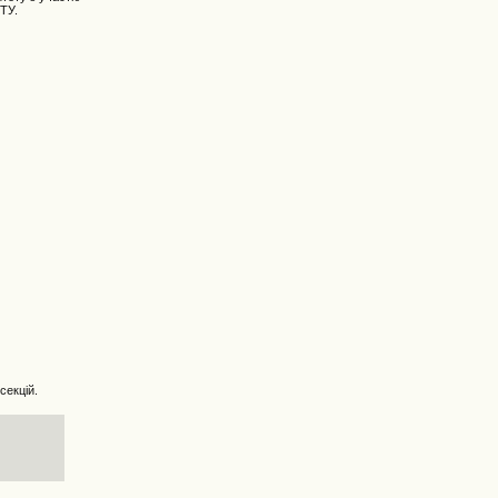
ТУ.
секцій.