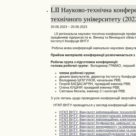
LII Науково-технічна конфере
технічного університету (202
20.06.2023 – 20.06.2023
LII регіональна науково-технічна конференція професо
працівників підприємств м. Вінниці та Вінницької обл
Інституті Конфуція ВНТУ.
Робоча мова конференцій навчально-наукових факульте
Прийом матеріалів конференції розпочинається з 1
Робоча група з підготовки конференції:
голова робочої групи:
Володимир ГРАБКО, перший пр
члени робочої групи:
декани факультетів, директор Інституту Конфуці
Володимир ШПІГУНОВ, начальник РВВ;
Георгій БАГДАСАР'ЯН, провідний інженер РВВ;
Олена КУШНІР, провідний інженер РВВ;
Світлана Могила, інженер 2-ї категорії РВВ.
З усіх питань щодо проведення конференцій звертайте
НТКП ВНТУ проводиться у вигляді конференцій навчал
НТКП ВНТУ. Факультет інформаційних технологій 
НТКП ВНТУ. Факультет інтелектуальних інформаці
НТКП ВНТУ. Факультет інформаційних електронн
НТКП ВНТУ.
Фа
культет будівництва, цивільної та 
НТКП ВНТУ. Факультет менеджменту та інформац
НТКП ВНТУ. Факультет електроенергетики та еле
НТКП ВНТУ. Факультет машинобудування та тра