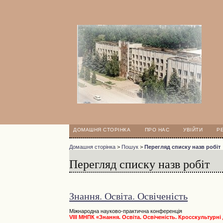
ДОМАШНЯ СТОРІНКА
ПРО НАС
УВІЙТИ
Р
Домашня сторінка
>
Пошук
>
Перегляд списку назв робіт
Перегляд списку назв робіт
Знання. Освіта. Освіченість
Міжнародна науково-практична конференція
VIII МНПК «Знання. Освіта. Освіченість. Кросскультурн