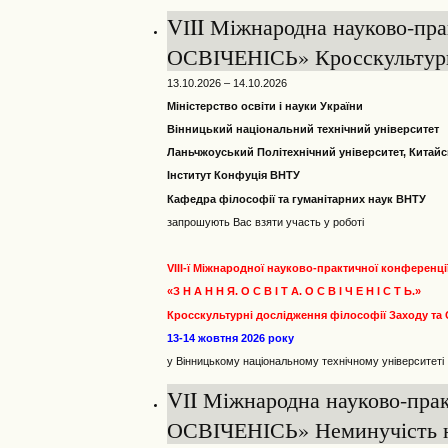
VІII Міжнародна науково-п
ОСВІЧЕНІСЬ» Кросскультурні
13.10.2026 – 14.10.2026
Міністерство освіти і науки України
Вінницький національний технічний університет
Ланьчжоуський Політехнічний університет, Китай
Інститут Конфуція ВНТУ
Кафедра філософії та гуманітарних наук ВНТУ
запрошують Вас взяти участь у роботі
VIII-ї Міжнародної науково-практичної конференці
«З Н А Н Н Я. О С В І Т А. О С В І Ч Е Н І С Т Ь.»
Кросскультурні дослідження філософії Заходу та
13-14 жовтня 2026 року
у Вінницькому національному технічному університеті
VІI Міжнародна науково-пр
ОСВІЧЕНІСЬ» Неминучість н