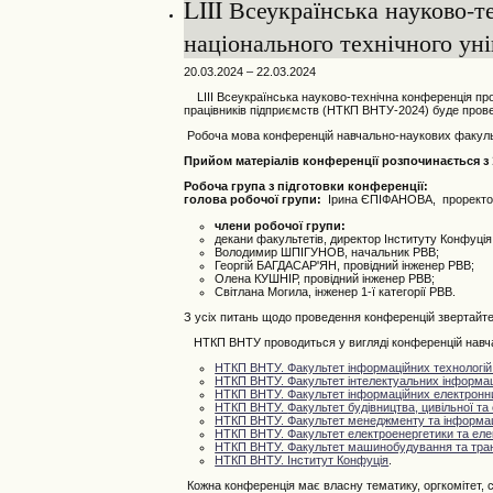
LIII Всеукраїнська науково-т
національного технічного уні
20.03.2024 – 22.03.2024
LIII
Всеукраїнська
науково-технічна конференція проф
працівників підприємств (НТКП ВНТУ-2024) буде прове
Робоча мова конференцій навчально-наукових факульте
Прийом матеріалів конференції розпочинається з 1
Робоча група з підготовки конференції:
голова робочої групи:
Ірина ЄПІФАНОВА, проректор
члени робочої групи:
декани факультетів, директор Інституту Конфуці
Володимир ШПІГУНОВ, начальник РВВ;
Георгій БАГДАСАР'ЯН, провідний інженер РВВ;
Олена КУШНІР, провідний інженер РВВ;
Світлана Могила, інженер 1-ї категорії РВВ.
З усіх питань щодо проведення конференцій звертайте
НТКП ВНТУ проводиться у вигляді конференцій навчал
НТКП ВНТУ. Факультет інформаційних технологій 
НТКП ВНТУ. Факультет інтелектуальних інформаці
НТКП ВНТУ. Факультет інформаційних електронн
НТКП ВНТУ.
Фа
культет будівництва, цивільної та 
НТКП ВНТУ. Факультет менеджменту та інформац
НТКП ВНТУ. Факультет електроенергетики та еле
НТКП ВНТУ. Факультет машинобудування та тра
НТКП ВНТУ. Інститут Конфуція
.
Кожна конференція має власну тематику, оргкомітет, ст