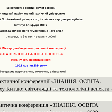
Міністерство освіти і науки України
нницький національний технічний університет
 Політехнічний університет, Китайська народна республіка
Інститут Конфуція ВНТУ
Кафедра філософії та гуманітарних наук ВНТУ
запрошують Вас взяти участь у роботі
I-ї Міжнародної науково-практичної конференції
«З Н А Н Н Я. О С В І Т А. О С В І Ч Е Н І С Т Ь.»
Неминучість невизначеності
11-12 жовтня 2024 року
Вінницькому національному технічному університеті
рактичної конференції «ЗНАННЯ. ОСВІТА.
Китаю: світоглядні та технологічні аспекти 
рактична конференція «ЗНАННЯ. ОСВІТА.
ормації цивілізаційних процесів - 2020