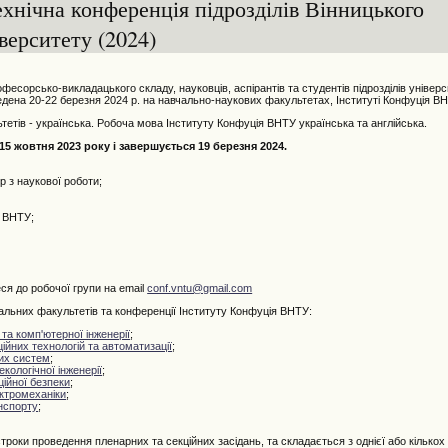
ехнічна конференція підрозділів Вінницького
верситету (2024)
есорсько-викладацького складу, науковців, аспірантів та студентів підрозділів універ
дена 20-22 березня 2024 р. на навчально-наукових факультетах, Інституті Конфуція ВН
тів - українська. Робоча мова Інституту Конфуція ВНТУ українська та англійська.
5 жовтня 2023 року і завершується 19 березня 2024.
 з наукової роботи;
я ВНТУ;
ся до робочої групи на email
conf.vntu@gmail.com
ьних факультетів та конференції Інституту Конфуція ВНТУ:
та комп'ютерної інженерії
;
йних технологій та автоматизації
;
их систем
;
екологічної інженерії
;
ійної безпеки
;
ктромеханіки
;
нспорту
;
роки проведення пленарних та секційних засідань, та складається з однієї або кількох 