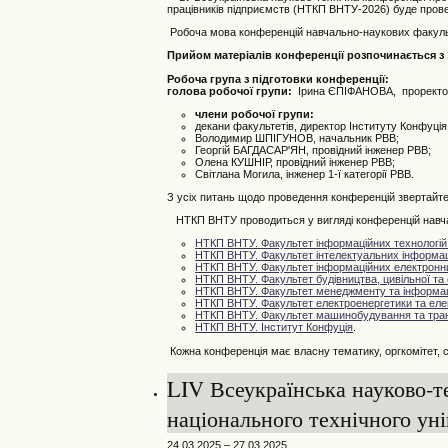
працівників підприємств (НТКП ВНТУ-2026) буде прове
Робоча мова конференцій навчально-наукових факульте
Прийом матеріалів конференції розпочинається з 1
Робоча група з підготовки конференції:
голова робочої групи:
Ірина ЄПІФАНОВА, проректор
члени робочої групи:
декани факультетів, директор Інституту Конфуці
Володимир ШПІГУНОВ, начальник РВВ;
Георгій БАГДАСАР'ЯН, провідний інженер РВВ;
Олена КУШНІР, провідний інженер РВВ;
Світлана Могила, інженер 1-ї категорії РВВ.
З усіх питань щодо проведення конференцій звертайте
НТКП ВНТУ проводиться у вигляді конференцій навчал
НТКП ВНТУ. Факультет інформаційних технологій 
НТКП ВНТУ. Факультет інтелектуальних інформаці
НТКП ВНТУ. Факультет інформаційних електронн
НТКП ВНТУ.
Фа
культет будівництва, цивільної та 
НТКП ВНТУ. Факультет менеджменту та інформац
НТКП ВНТУ. Факультет електроенергетики та еле
НТКП ВНТУ. Факультет машинобудування та тра
НТКП ВНТУ. Інститут Конфуція
.
Кожна конференція має власну тематику, оргкомітет, ст
LIV Всеукраїнська науково-т
національного технічного уні
24.03.2025 – 27.03.2025