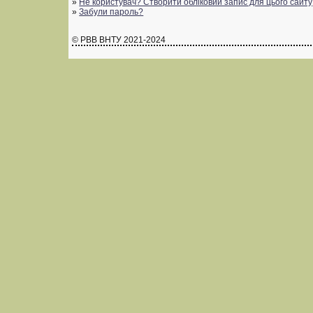
»
Не користувач? Створити обліковий запис для цього сайту
»
Забули пароль?
© РВВ ВНТУ 2021-2024