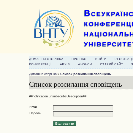
Всеукраїн
конференці
національ
університ
ДОМАШНЯ СТОРІНКА
ПРО НАС
УВІЙТИ
РЕЄСТРАЦІ
КОНФЕРЕНЦІЇ
АРХІВ
АНОНСИ
СТАРИЙ САЙТ
Домашня сторінка
>
Список розсилання сповіщень
Список розсилання сповіщень
##notification.unsubscribeDescription##
Email
Пароль