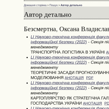
Домашня сторінка
>
Пошук
>
Автор детально
Автор детально
Безсмертна, Оксана Владисла
LI Науково-технічна конференція фак
інформаційної безпеки (2022)
- Секція п
менеджменту
ТРАНСПОРТНА ЛОГІСТИКА В УКРАЇНІ
А
LI Науково-технічна конференція фак
інформаційної безпеки (2022)
- Секція п
менеджменту
ТЕОРЕТИЧНІ ЗАСАДИ ПРОГНОЗУВАН
МОДЕЛЮВАННЯ
АНОТАЦІЯ
PDF
LI Науково-технічна конференція фак
інформаційної безпеки (2022)
- Секція п
менеджменту
КАРТОПЛЯРСТВО ЯК СТРАТЕГІЧНА ГА
ГОСПОДАРСТВА УКРАЇНИ
АНОТАЦІЯ
P
LI Науково-технічна конференція фак