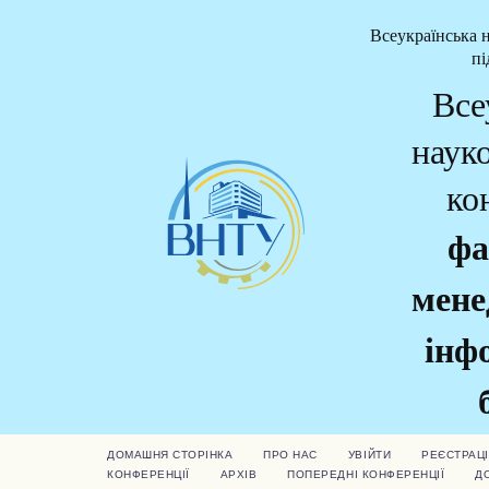
Всеукраїнська 
пі
Все
наук
ко
фа
мене
інф
ДОМАШНЯ СТОРІНКА
ПРО НАС
УВІЙТИ
РЕЄСТРАЦІ
КОНФЕРЕНЦІЇ
АРХІВ
ПОПЕРЕДНІ КОНФЕРЕНЦІЇ
Д